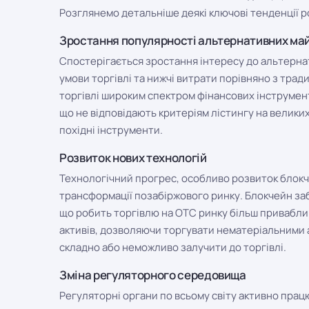
Розглянемо детальніше деякі ключові тенденції р
Зростання популярності альтернативних ма
Спостерігається зростання інтересу до альтернат
умови торгівлі та нижчі витрати порівняно з тра
торгівлі широким спектром фінансових інструмент
що не відповідають критеріям лістингу на великих 
похідні інструменти.
Розвиток нових технологій
Технологічний прогрес, особливо розвиток блокче
трансформації позабіржового ринку. Блокчейн заб
що робить торгівлю на OTC ринку більш приваблив
активів, дозволяючи торгувати нематеріальними а
складно або неможливо залучити до торгівлі.
Зміна регуляторного середовища
Регуляторні органи по всьому світу активно прац