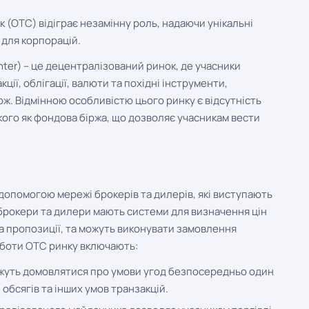
 (OTC) відіграє незамінну роль, надаючи унікальні
і для корпорацій.
nter) – це децентралізований ринок, де учасники
ії, облігації, валюти та похідні інструменти,
рж. Відмінною особливістю цього ринку є відсутність
кого як фондова біржа, що дозволяє учасникам вести
 допомогою мережі брокерів та дилерів, які виступають
 брокери та дилери мають системи для визначення цін
та пропозиції, та можуть виконувати замовлення
роботи OTC ринку включають:
ожуть домовлятися про умови угод безпосередньо один
, обсягів та інших умов транзакцій.