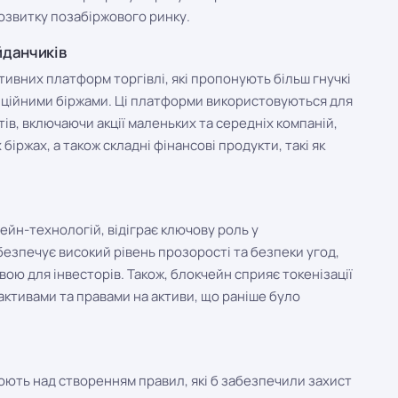
озвитку позабіржового ринку.
йданчиків
ивних платформ торгівлі, які пропонують більш гнучкі
диційними біржами. Ці платформи використовуються для
ів, включаючи акції маленьких та середніх компаній,
біржах, а також складні фінансові продукти, такі як
йн-технологій, відіграє ключову роль у
езпечує високий рівень прозорості та безпеки угод,
ою для інвесторів. Також, блокчейн сприяє токенізації
ктивами та правами на активи, що раніше було
юють над створенням правил, які б забезпечили захист