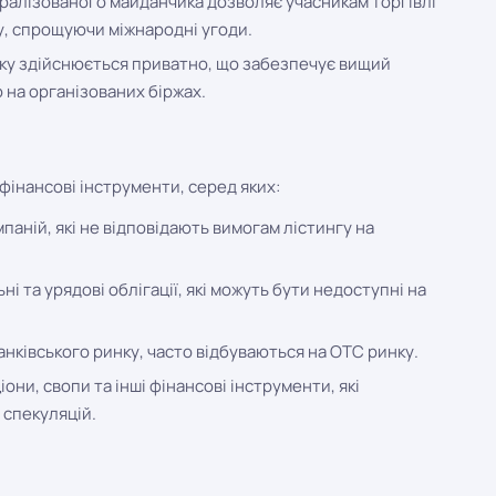
ралізованого майданчика дозволяє учасникам торгівлі
ту, спрощуючи міжнародні угоди.
нку здійснюється приватно, що забезпечує вищий
 на організованих біржах.
фінансові інструменти, серед яких:
мпаній, які не відповідають вимогам лістингу на
і та урядові облігації, які можуть бути недоступні на
анківського ринку, часто відбуваються на OTC ринку.
ни, свопи та інші фінансові інструменти, які
 спекуляцій.