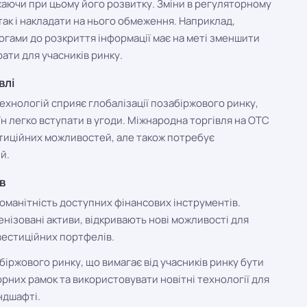
жаючи при цьому його розвитку. Зміни в регуляторному
ак і накладати на нього обмеження. Наприклад,
гами до розкриття інформації має на меті зменшити
ати для учасників ринку.
влі
ехнологій сприяє глобалізації позабіржового ринку,
їн легко вступати в угоди. Міжнародна торгівля на OTC
стиційних можливостей, але також потребує
й.
в
оманітність доступних фінансових інструментів.
кенізовані активи, відкривають нові можливості для
вестиційних портфелів.
біржового ринку, що вимагає від учасників ринку бути
орних рамок та використовувати новітні технології для
ндшафті.