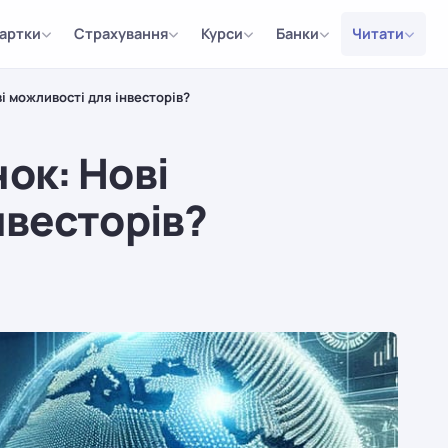
артки
Страхування
Курси
Банки
Читати
і можливості для інвесторів?
ок: Нові
нвесторів?