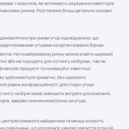
реваг і недоліків, які впливають на рішення інвесторів
фінансових ринків. Розглянемо більш детально основні
 домовлятися про умови угод індивідуально, що
тандартизованими угодами на організованих біржах.
ментів: На позабіржовому ринку можна знайти широкий
пні або не підходять для лістингу на біржах, такі як
інансові продукти та інноваційні інвестиції.
нку здійснюються приватно, без широкого
ий рівень конфіденційності для сторін угоди.
лістингу на біржі може зменшити витрати для компаній,
орів, завдяки нижчим комісійним за угоди.
ь централізованого майданчика та меншу кількість
енш ліквідними, що ускладнює швидке закриття позицій