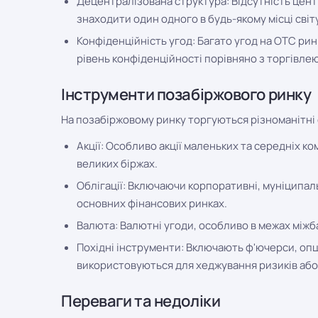
Децентралізована структура: Відсутність цент
знаходити один одного в будь-якому місці сві
Конфіденційність угод: Багато угод на OTC ри
рівень конфіденційності порівняно з торгівлею
Інструменти позабіржового ринку
На позабіржовому ринку торгуються різноманітні 
Акції: Особливо акції маленьких та середніх ко
великих біржах.
Облігації: Включаючи корпоративні, муніципальн
основних фінансових ринках.
Валюта: Валютні угоди, особливо в межах міжб
Похідні інструменти: Включають ф'ючерси, опціо
використовуються для хеджування ризиків або
Переваги та недоліки