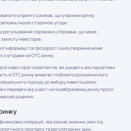
ованого клірингу означає, що учасники ринку
ов'язань іншою стороною угоди.
 регульований порівняно з біржами, що може
захисту інвесторів.
ної інформації та прозорості ціноутворення може
их з угодами на OTC ринку.
ля інвесторів та емітентів, які шукають альтернативні
асть в OTC ринку вимагає глибокого розуміння його
повідального підходу до вибору інвестиційних
йні переваги від участі на позабіржовому ринку проти
нансові рішення.
 ринку
нансових операцій, яка зазнає значних змін під
ологічного прогресу та регуляторних змін.