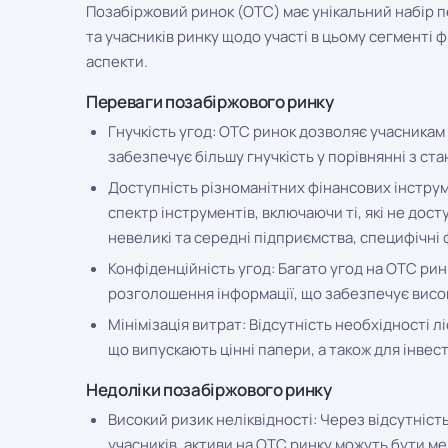
Позабіржовий ринок (OTC) має унікальний набір пе
та учасників ринку щодо участі в цьому сегменті 
аспекти.
Переваги позабіржового ринку
Гнучкість угод: OTC ринок дозволяє учасникам
забезпечує більшу гнучкість у порівнянні з с
Доступність різноманітних фінансових інстру
спектр інструментів, включаючи ті, які не досту
невеликі та середні підприємства, специфічні ф
Конфіденційність угод: Багато угод на OTC ри
розголошення інформації, що забезпечує висок
Мінімізація витрат: Відсутність необхідності 
що випускають цінні папери, а також для інвест
Недоліки позабіржового ринку
Високий ризик неліквідності: Через відсутніст
учасників, активи на OTC ринку можуть бути м