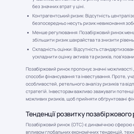
без значних втрат у ціні.
Контрагентський ризик: Відсутність централіз
безпосередньо несуть ризик невиконання зоб
Менше регулювання: Позабіржовий ринок менш
збільшити ризик шахрайства та знизити рівень 
Складність оцінки: Відсутність стандартизова
ускладнити оцінку активів та ризиків, пов'язан
Позабіржовий ринок пропонує значні можливості д
способи фінансування та інвестування. Проте, уч
особливостей, ретельного аналізу ризиків та від
стратегій. Інвесторам важливо зважувати потенці
можливих ризиків, щоб прийняти обґрунтовані фі
Тенденції розвитку позабіржового
Позабіржовий ринок (OTC) є динамічною сферою фі
впливом глобальних економічних тенденцій, техн