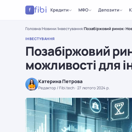
fibi
Кредити
МФО
Депозити
К
f
Головна
/
Новини
/
Інвестування
/
Позабіржовий ринок: Нов
ІНВЕСТУВАННЯ
Позабіржовий рин
можливості для і
Катерина Петрова
Редактор / Fibi.tech
·
27 лютого 2024 р.
ІНВЕСТУВАННЯ