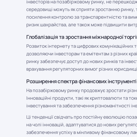
інвесторів на позабіржовому ринку, не перешкод
середовищі можуть як сприяти зростанню ринку, т
посилення контролю за транспарентністю та вимо
ризик шахрайства, але також може підвищити витр
Глобалізація та зростання міжнародної торгі
Розвиток інтернету та цифрових комунікаційних т
дозволяючи інвесторам та емітентам з різних кра
ринку забезпечує доступ до нових ринків та інве
врахування регуляторних вимог різних юрисдикці
Розширення спектра фінансових інструменті
На позабіржовому ринку продовжує зростати різн
Інноваційні продукти, такі як криптовалюти та то
інвестування та забезпечення різноманітності ін
Ці тенденції свідчать про постійну еволюцію поза
на чолі інновацій, адаптуватися до нових регулят
забезпечення успіху в мінливому фінансовому ла