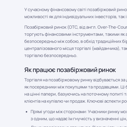
У сучасному фінансовому світі позабіржовий ринок
можливості як для індивідуальних інвесторів, так 
Позабіржовий ринок (OTC, від англ. Over-The-Cou
торгують фінансовими інструментами, такими як акц
безпосередньо між собою, в обхід традиційних бі
централізованого місця торгівлі (майданчика), та
торгівлю безпосередньо.
Як працює позабіржовий ринок
Торгівля на позабіржовому ринку відбувається за
як посередники між покупцями та продавцями. Ці
на цінні папери, базуючись на поточному попиті 
клієнтів на купівлю чи продаж. Ключові аспекти 
Прямі угоди між сторонами: Учасники ринку м
з одним, що надає їм гнучкість у визначенні цін