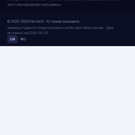
зміст відповідає рекламодавець.
© 2020–2026 fibi.tech · Усі права захищено.
Умова цитування: гіперпосилання на fibi.tech обов’язкове.
· Дані
актуальні на
2026-06-03
.
UA
RU