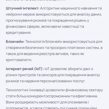
Штучний інтелект:
Алгоритми машинного навчання та
нейронні мережі використовуються для аналізу даних,
прогнозування ризиків та покращення рішень у
фінансових сферах, включаючи інвестиції та
кредитування.
Блокчейн:
Технологія блокчейн використовується для
створення безпечних та прозорих платіжних систем, а
також для ведення реєстрів активів, таких як
криптовалюти.
Інтернет речей (IoT):
IoT дозволяє збирати дані з
різних пристроїв та сенсорів для покращення аналізу
ризиків та надання персоналізованих послуг.
Технологічні інновації дозволили фінансовому сектору
стати більш конкурентоспроможним та ефективним.
Вони розширюють можливості для споживачів і
підприємств, а також ставлять під сумнів традиційні