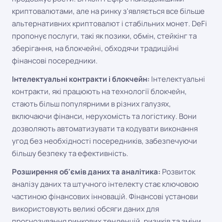
криптовалютами, але на ринку з'являється все більше
альтернативних криптовалют і стабільних монет. DeFi
пропонує послуги, такі як позики, обмін, стейкінг та
зберігання, на блокчейні, обходячи традиційні
фінансові посередники.
Інтелектуальні контракти і блокчейн:
Інтелектуальні
контракти, які працюють на технології блокчейн,
стають більш популярними в різних галузях,
включаючи фінанси, нерухомість та логістику. Вони
дозволяють автоматизувати та кодувати виконання
угод без необхідності посередників, забезпечуючи
більшу безпеку та ефективність.
Розширення об'ємів даних та аналітика:
Розвиток
аналізу даних та штучного інтелекту стає ключовою
частиною фінансових інновацій. Фінансові установи
використовують великі обсяги даних для
прогнозування ринкових тенденцій, ризиків та зміни