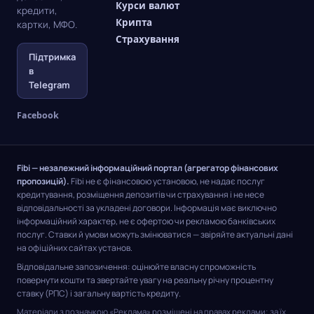
Курси валют
кредити,
Крипта
картки, МФО.
Страхування
Підтримка
в
Telegram
Facebook
Fibi — незалежний інформаційний портал (агрегатор фінансових
пропозицій).
Fibi не є фінансовою установою, не надає послуг
кредитування, розміщення депозитів чи страхування і не несе
відповідальності за укладені договори. Інформація має виключно
інформаційний характер, не є офертою чи рекламою банківських
послуг. Ставки й умови можуть змінюватися — звіряйте актуальні дані
на офіційних сайтах установ.
Відповідальне запозичення: оцінюйте власну спроможність
повернути кошти та звертайте увагу на реальну річну процентну
ставку (РПС) і загальну вартість кредиту.
Матеріали з позначкою «Реклама» розміщені на правах реклами; за їх