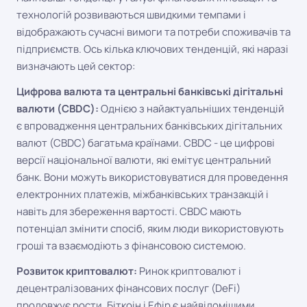
технологій розвиваються швидкими темпами і
відображають сучасні вимоги та потреби споживачів та
підприємств. Ось кілька ключових тенденцій, які наразі
визначають цей сектор:
Цифрова валюта та центральні банківські дігітальні
валюти (CBDC):
Однією з найактуальніших тенденцій
є впровадження центральних банківських дігітальних
валют (CBDC) багатьма країнами. CBDC - це цифрові
версії національної валюти, які емітує центральний
банк. Вони можуть використовуватися для проведення
електронних платежів, міжбанківських транзакцій і
навіть для збереження вартості. CBDC мають
потенціал змінити спосіб, яким люди використовують
гроші та взаємодіють з фінансовою системою.
Розвиток криптовалют:
Ринок криптовалют і
децентралізованих фінансових послуг (DeFi)
продовжує рости. Біткоін і Ефір є найвідомішими