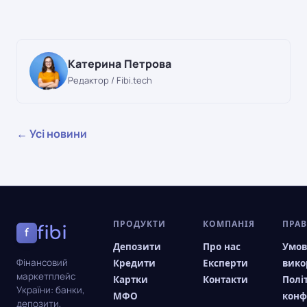
Катерина Петрова
Редактор / Fibi.tech
← Усі новини
ПРОДУКТИ
КОМПАНІЯ
ПРА
fibi
f
Депозити
Про нас
Умо
Фінансовий
Кредити
Експерти
вико
маркетплейс
Картки
Контакти
Полі
України: банки,
МФО
конф
депозити,