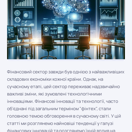
Фінансовий сектор завжди був однією з найважливіших
складових економіки кожної країни. Однак, на
сучасному етапі, цей сектор переживає надзвичайно
важливі зміни, які зумовлені технологічними
інноваціями. Фінансові інновації та технології, часто
об'єднані під загальним терміном "фінтех", стали
головною темою обговорення в сучасному світі. У цій
статті ми розглянемо найновіші тенденції у галузі
фінансових інновацій та розглянемо їхній вплив на