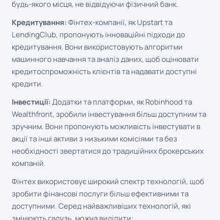
будь-якого місця, не відвідуючи фізичний банк.
Кредитування:
Фінтех-компанії, як Upstart та
LendingClub, пропонують інноваційні підходи до
кредитування. Вони використовують алгоритми
машинного навчання та аналіз даних, щоб оцінювати
кредитоспроможність клієнтів та надавати доступні
кредити.
Інвестиції:
Додатки та платформи, як Robinhood та
Wealthfront, зробили інвестування більш доступним та
зручним. Вони пропонують можливість інвестувати в
акції та інші активи з низькими комісіями та без
необхідності звертатися до традиційних брокерських
компаній.
Фінтех використовує широкий спектр технологій, щоб
зробити фінансові послуги більш ефективними та
доступними. Серед найважливіших технологій, які
змінюють галузь, можна виділити: