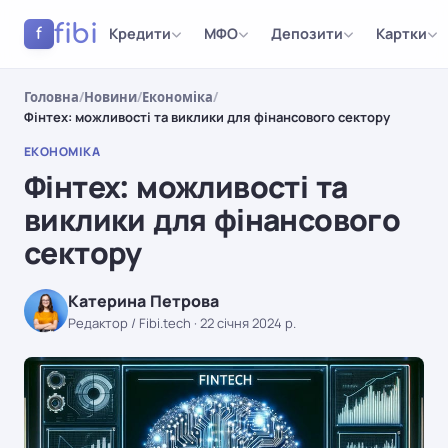
fibi
Кредити
МФО
Депозити
Картки
f
Головна
/
Новини
/
Економіка
/
Фінтех: можливості та виклики для фінансового сектору
ЕКОНОМІКА
Фінтех: можливості та
виклики для фінансового
сектору
Катерина Петрова
Редактор / Fibi.tech
·
22 січня 2024 р.
ЕКОНОМІКА