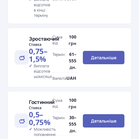
відсотків
в кінці
терміну
100
Сума
Зростаючий
від
грн
Ставка
0,75–
61–
Термін
1,5%
Детальніше
555
Виплата
дн.
відсотків
щомісяця
UAH
Валюта
100
Сума
Гостинний
від
грн
Ставка
0,5–
30–
Термін
0,75%
Детальніше
555
Можливість
дн.
поповнення