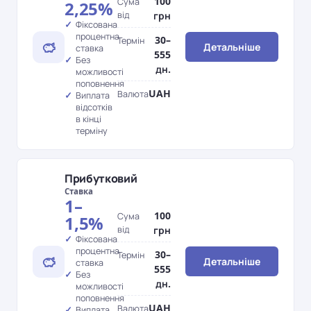
100
Сума
2,25%
від
грн
Фіксована
процентна
30–
Термін
Детальніше
ставка
555
Без
дн.
можливості
поповнення
UAH
Валюта
Виплата
відсотків
в кінці
терміну
Прибутковий
Ставка
1–
100
Сума
1,5%
від
грн
Фіксована
процентна
30–
Термін
Детальніше
ставка
555
Без
дн.
можливості
поповнення
UAH
Валюта
Виплата