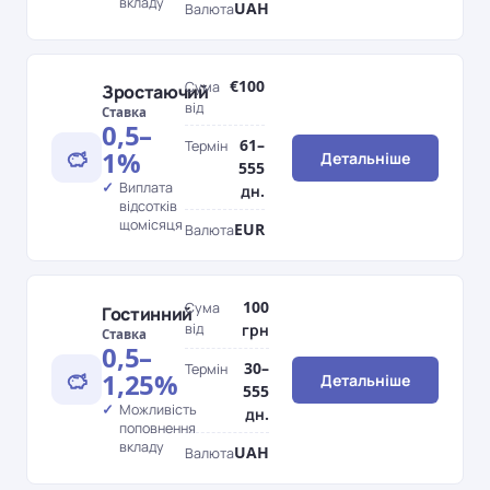
вкладу
UAH
Валюта
€100
Сума
Зростаючий
від
Ставка
0,5–
61–
Термін
1%
Детальніше
555
Виплата
дн.
відсотків
щомісяця
EUR
Валюта
100
Сума
Гостинний
від
грн
Ставка
0,5–
30–
Термін
1,25%
Детальніше
555
Можливість
дн.
поповнення
вкладу
UAH
Валюта