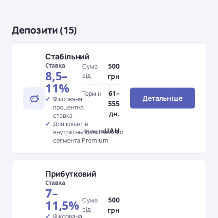
Депозити (15)
Стабільний
500
Ставка
Сума
8,5–
від
грн
11%
61–
Термін
Детальніше
Фіксована
555
процентна
дн.
ставка
Для клієнтів
UAH
Валюта
внутрішньобанківського
сегмента Premium
Прибутковий
Ставка
7–
500
Сума
11,5%
від
грн
Фіксована