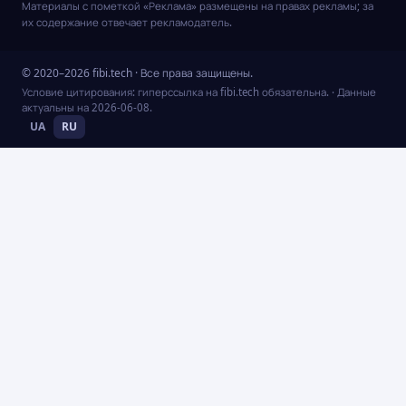
Материалы с пометкой «Реклама» размещены на правах рекламы; за
их содержание отвечает рекламодатель.
© 2020–2026 fibi.tech · Все права защищены.
Условие цитирования: гиперссылка на fibi.tech обязательна.
· Данные
актуальны на
2026-06-08
.
UA
RU