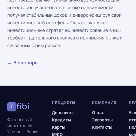
инвесторов участвовать в рынке недвижимости,
получая стабильный доход и диверсифицируя свой
инвестиционный портфель. Однако, как и все
инвестиционные стратегии, инвестирование в REIT
требует тщательного анализа и понимания рынка и
связанных с ним рисков.
← В словарь
ПРОДУКТЫ
КОМПАНИЯ
ПР
fibi
f
Депозиты
О нас
Ус
Финансовый
Кредиты
Эксперты
ис
маркетплейс
Карты
Контакты
По
Украины: банки,
МФО
ко