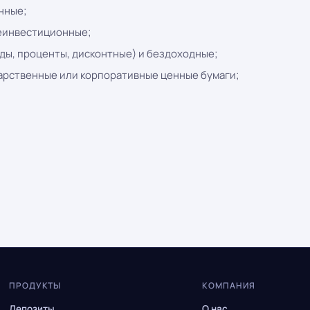
нные;
неинвестиционные;
ды, проценты, дисконтные) и бездоходные;
дарственные или корпоративные ценные бумаги;
ПРОДУКТЫ
КОМПАНИЯ
Депозиты
О нас