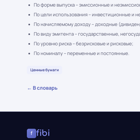
По форме выпуска – эмиссионные и неэмиссио
По цели использования – инвестиционные и 
По начисляемому доходу – доходные (дивиден
По виду эмитента – государственные, негосу
По уровню риска – безрисковые и рисковые;
По номиналу – переменные и постоянные.
Ценные бумаги
← В словарь
fibi
f