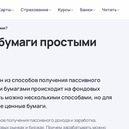
Карты
Страхование
Курсы
Банки
Читать
ами?
 бумаги простыми
ин из способов получения пассивного
ми бумагами происходит на фондовых
ть можно несколькими способами, но для
ое ценные бумаги.
бов получения пассивного дохода и заработка.
вых рынках и биржах. Причем зарабатывать можно