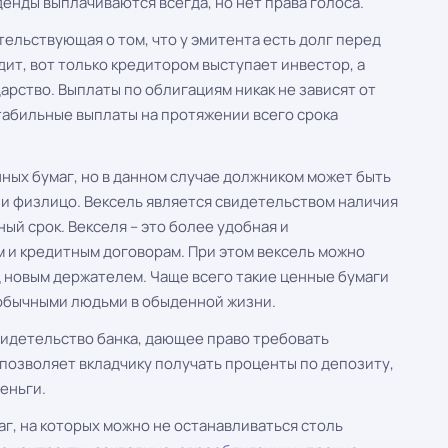
енды выплачиваются всегда, но нет права голоса.
етельствующая о том, что у эмитента есть долг перед
ит, вот только кредитором выступает инвестор, а
рство. Выплаты по облигациям никак не зависят от
табильные выплаты на протяжении всего срока
нных бумаг, но в данном случае должником может быть
 и физлицо. Вексель является свидетельством наличия
ый срок. Векселя – это более удобная и
 и кредитным договорам. При этом вексель можно
д новым держателем. Чаще всего такие ценные бумаги
обычными людьми в обыденной жизни.
идетельство банка, дающее право требовать
а позволяет вкладчику получать проценты по депозиту,
деньги.
г, на которых можно не останавливаться столь