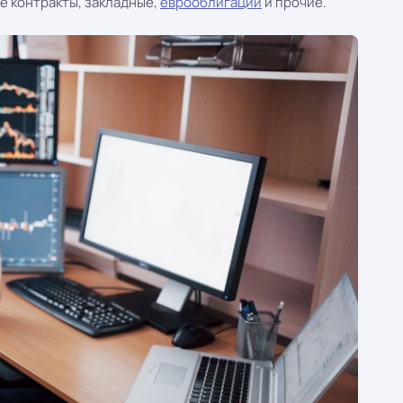
е контракты, закладные,
еврооблигации
и прочие.