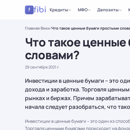
fibi
Кредиты
МФО
Депозиты
f
Главная
/
Вики
/
Что такое ценные бумаги простыми слов
Что такое ценные
словами?
29 сентября 2021 г.
Инвестиции в ценные бумаги – это од
дохода и заработка. Торговля ценны
рынках и биржах. Причем зарабатыва
начала следует разобраться, что так
Инвестиции в ценные бумаги – это один из спосо
Торговля ценными бумагами происходит на фондо