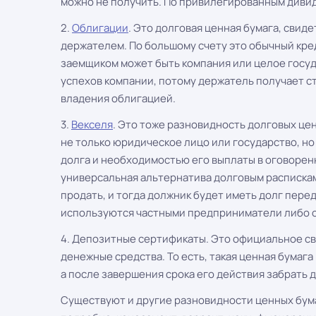
можно не получить. По привилегированным дивид
2.
Облигации
. Это долговая ценная бумага, свид
держателем. По большому счету это обычный кред
заемщиком может быть компания или целое госуда
успехов компании, потому держатель получает с
владения облигацией.
3.
Векселя
. Это тоже разновидность долговых це
не только юридическое лицо или государство, но
долга и необходимостью его выплаты в оговоренн
универсальная альтернатива долговым распискам
продать, и тогда должник будет иметь долг пере
используются частными предприниматели либо 
4. Депозитные сертификаты. Это официальное св
денежные средства. То есть, такая ценная бумаг
а после завершения срока его действия забрать 
Существуют и другие разновидности ценных бума