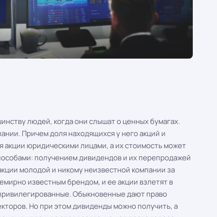
шинству людей, когда они слышат о ценных бумагах.
ании. Причем доля находящихся у него акций и
я акции юридическими лицами, а их стоимость может
способами: получением дивидендов и их перепродажей
акции молодой и никому неизвестной компании за
всемирно известным брендом, и ее акции взлетят в
 привилегированные. Обыкновенные дают право
кторов. Но при этом дивиденды можно получить, а