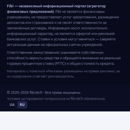
Fibi — независимый информационный портал (агрегатор
финансовых предложений).
Fibi не является финансовым
учреждением, не предоставляет услуг кредитования, размещения
депозитов или страхования и не несёт ответственности за
заключённые договоры. Информация носит исключительно
информационный характер, не является офертой или рекламой
банковских услуг. Ставки и условия могут меняться — сверяйте
актуальные данные на официальных сайтах учреждений.
Ответственное заимствование: оценивайте собственную
способность вернуть средства и обращайте внимание на реальную
годовую процентную ставку (РГПС) и общую стоимость кредита.
Материалы с пометкой «Реклама» размещены на правах рекламы; за
их содержание отвечает рекламодатель.
© 2020–2026 fibi.tech · Все права защищены.
Условие цитирования: гиперссылка на fibi.tech обязательна.
UA
RU