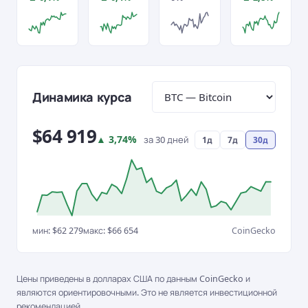
Монета графика
Динамика курса
$64 919
▲ 3,74%
за 30 дней
1д
7д
30д
мин:
$62 279
макс:
$66 654
CoinGecko
Цены приведены в долларах США по данным CoinGecko и
являются ориентировочными. Это не является инвестиционной
рекомендацией.