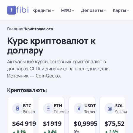
fibi
Кредиты
МФО
Депозиты
Карты
f
Главная
/
Криптовалюта
Курс криптовалют к
доллару
Актуальные курсы основных криптовалют в
долларах США и динамика за последние дни.
Источник — CoinGecko.
Результаты
Криптовалюты
BTC
ETH
USDT
SOL
₿
Ξ
₮
◎
Bitcoin
Ethereum
Tether
Solana
$64 919
$1919
$0,9995
$75,52
▲ 0,1%
▲ 0,4%
0%
▲ 2,8%