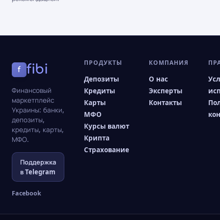
ПРОДУКТЫ
КОМПАНИЯ
ПР
fibi
f
Депозиты
О нас
Ус
Финансовый
Кредиты
Эксперты
ис
маркетплейс
Карты
Контакты
По
Украины: банки,
МФО
ко
депозиты,
Курсы валют
кредиты, карты,
Крипта
МФО.
Страхование
Поддержка
в Telegram
Facebook