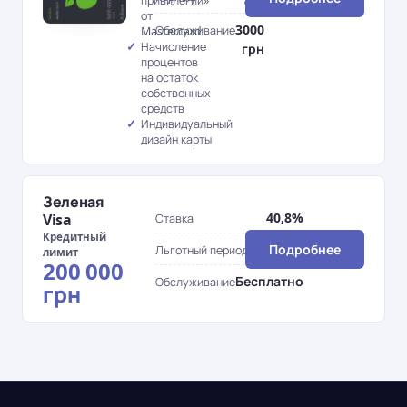
привилегии»
от
3000
Обслуживание
Mastercard
Начисление
грн
процентов
на остаток
собственных
средств
Индивидуальный
дизайн карты
Зеленая
40,8%
Visa
Ставка
Кредитный
62 дн.
Подробнее
Льготный период
лимит
200 000
Бесплатно
Обслуживание
грн