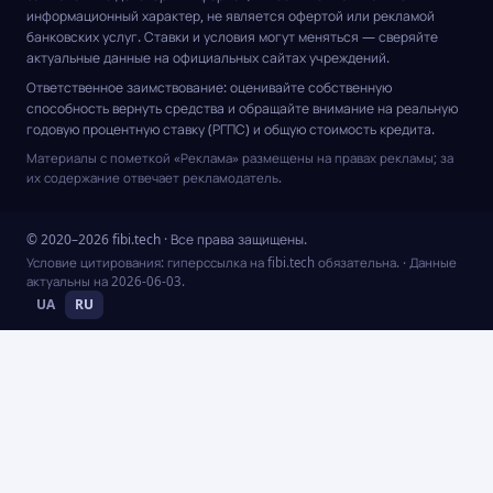
информационный характер, не является офертой или рекламой
банковских услуг. Ставки и условия могут меняться — сверяйте
актуальные данные на официальных сайтах учреждений.
Ответственное заимствование: оценивайте собственную
способность вернуть средства и обращайте внимание на реальную
годовую процентную ставку (РГПС) и общую стоимость кредита.
Материалы с пометкой «Реклама» размещены на правах рекламы; за
их содержание отвечает рекламодатель.
© 2020–2026 fibi.tech · Все права защищены.
Условие цитирования: гиперссылка на fibi.tech обязательна.
· Данные
актуальны на
2026-06-03
.
UA
RU