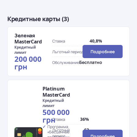
Кредитные карты (3)
Зеленая
40,8%
MasterCard
Ставка
Кредитный
62 дн.
Подробнее
Льготный период
лимит
200 000
Бесплатно
Обслуживание
грн
Platinum
MasterCard
Кредитный
лимит
500 000
грн
36%
Ставка
Программа
62
Льготный
«Бесценные
период
дн.
Подробнее