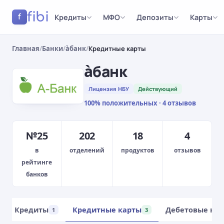
fibi
Кредиты
МФО
Депозиты
Карты
f
Главная
/
Банки
/
àбанк
/
Кредитные карты
àбанк
Лицензия НБУ
Действующий
100% положительных · 4 отзывов
№25
202
18
4
в
отделений
продуктов
отзывов
рейтинге
банков
Кредиты
Кредитные карты
Дебетовые ка
1
3