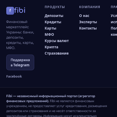
ПРОДУКТЫ
КОМПАНИЯ
ПР
fibi
f
Депозиты
О нас
Ус
Финансовый
Кредиты
Эксперты
ис
маркетплейс
Карты
Контакты
По
Украины: банки,
МФО
ко
депозиты,
Курсы валют
кредиты, карты,
Крипта
МФО.
Страхование
Поддержка
в Telegram
Facebook
Fibi — независимый информационный портал (агрегатор
финансовых предложений).
Fibi не является финансовым
учреждением, не предоставляет услуг кредитования, размещения
депозитов или страхования и не несёт ответственности за
заключённые договоры. Информация носит исключительно