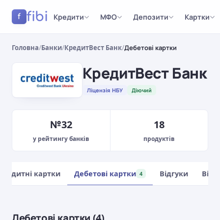
fibi
Кредити
МФО
Депозити
Картки
f
Головна
/
Банки
/
КредитВест Банк
/
Дебетові картки
КредитВест Банк
Ліцензія НБУ
Діючий
№32
18
у рейтингу банків
продуктів
Кредитні картки
Дебетові картки
Відгуки
Відд
4
Дебетові картки (4)