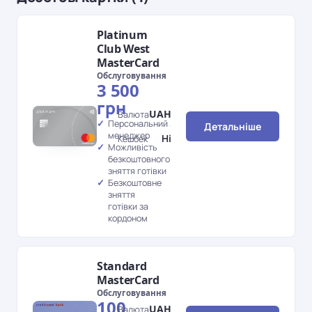
Platinum
Club West
MasterCard
Обслуговування
3 500
грн
UAH
Валюта
Персональний
Детальніше
менеджер
Ні
Кешбек
Можливість
безкоштовного
зняття готівки
Безкоштовне
зняття
готівки за
кордоном
Standard
MasterCard
Обслуговування
100
UAH
Валюта