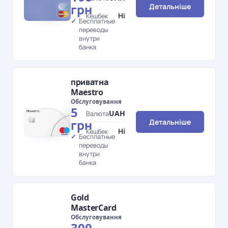
грн
Детальніше
Ні
Кешбек
Бесплатные
переводы
внутри
банка
приватна
Maestro
Обслуговування
5
UAH
Валюта
грн
Детальніше
Ні
Кешбек
Бесплатные
переводы
внутри
банка
Gold
MasterCard
Обслуговування
300