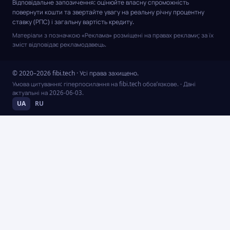
Відповідальне запозичення: оцінюйте власну спроможність
повернути кошти та звертайте увагу на реальну річну процентну
ставку (РПС) і загальну вартість кредиту.
Матеріали з позначкою «Реклама» розміщені на правах реклами; за їх
зміст відповідає рекламодавець.
© 2020–2026 fibi.tech · Усі права захищено.
Умова цитування: гіперпосилання на fibi.tech обов’язкове.
· Дані
актуальні на
2026-06-03
.
UA
RU