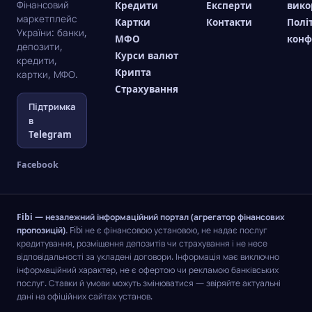
Фінансовий
Кредити
Експерти
вико
маркетплейс
Картки
Контакти
Полі
України: банки,
МФО
конф
депозити,
Курси валют
кредити,
Крипта
картки, МФО.
Страхування
Підтримка
в
Telegram
Facebook
Fibi — незалежний інформаційний портал (агрегатор фінансових
пропозицій).
Fibi не є фінансовою установою, не надає послуг
кредитування, розміщення депозитів чи страхування і не несе
відповідальності за укладені договори. Інформація має виключно
інформаційний характер, не є офертою чи рекламою банківських
послуг. Ставки й умови можуть змінюватися — звіряйте актуальні
дані на офіційних сайтах установ.