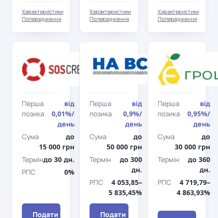
Характеристики
Характеристики
Характеристики
Попередження
Попередження
Попередження
SOS
НаВсе
CREDIT
Перша
від
Перша
від
Перша
від
позика
0,01%
/
позика
0,9%
/
позика
0,95%
/
день
день
день
Сума
до
Сума
до
Сума
до
15 000 грн
50 000 грн
30 000 грн
Термін
до 30 дн.
Термін
до 300
Термін
до 360
дн.
дн.
РПС
0%
РПС
4 053,85–
РПС
4 719,79–
5 835,45%
4 863,93%
Подати
Подати