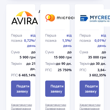
AviraCredit
Microcash
Перша
від
Перша
від
Перша
від
позика
0,72%
/
позика
1,5%
/
позика
0,01%
/
день
день
день
Сума
до
Сума
до
Сума
до
5 900 грн
15 000 грн
35 000 грн
Термін
до 21
Термін
до 90 дн.
Термін
до 30 дн.
дн.
РПС
25 750%
РПС
3,84–
РПС
6 465,14%
3 602,35%
Подати
Подати
Подати
заявку
заявку
заявку
Характеристики
Характеристики
Характеристики
Попередження
Попередження
Попередження