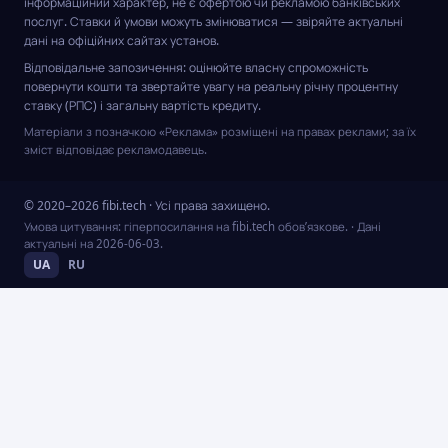
інформаційний характер, не є офертою чи рекламою банківських
послуг. Ставки й умови можуть змінюватися — звіряйте актуальні
дані на офіційних сайтах установ.
Відповідальне запозичення: оцінюйте власну спроможність
повернути кошти та звертайте увагу на реальну річну процентну
ставку (РПС) і загальну вартість кредиту.
Матеріали з позначкою «Реклама» розміщені на правах реклами; за їх
зміст відповідає рекламодавець.
© 2020–2026 fibi.tech · Усі права захищено.
Умова цитування: гіперпосилання на fibi.tech обов’язкове.
· Дані
актуальні на
2026-06-03
.
UA
RU