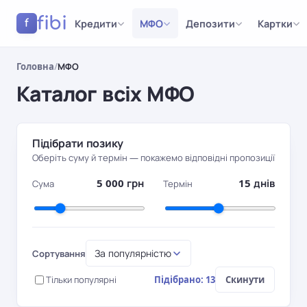
fibi
Кредити
МФО
Депозити
Картки
f
Головна
/
МФО
Каталог всіх МФО
Результати
Підібрати позику
Оберіть суму й термін — покажемо відповідні пропозиції
5 000 грн
15 днів
Сума
Термін
За популярністю
Сортування
Тільки популярні
Підібрано: 13
Скинути