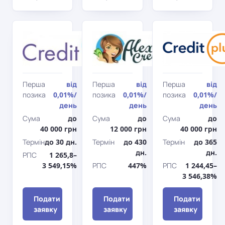
Credit7
АлексКредит
Перша
від
Перша
від
Перша
від
позика
0,01%
/
позика
0,01%
/
позика
0,01%
/
день
день
день
Сума
до
Сума
до
Сума
до
40 000 грн
12 000 грн
40 000 грн
Термін
до 30 дн.
Термін
до 430
Термін
до 365
дн.
дн.
РПС
1 265,8–
3 549,15%
РПС
447%
РПС
1 244,45–
3 546,38%
Подати
Подати
Подати
заявку
заявку
заявку