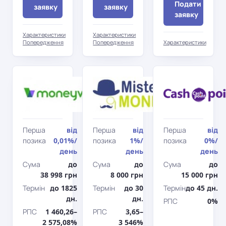
Подати
заявку
заявку
заявку
Характеристики
Характеристики
Попередження
Попередження
Характеристики
Moneyveo
Містер
Мані
Перша
від
Перша
від
Перша
від
позика
0,01%
/
позика
1%
/
позика
0%
/
день
день
день
Сума
до
Сума
до
Сума
до
38 998 грн
8 000 грн
15 000 грн
Термін
до 1825
Термін
до 30
Термін
до 45 дн.
дн.
дн.
РПС
0%
РПС
1 460,26–
РПС
3,65–
2 575,08%
3 546%