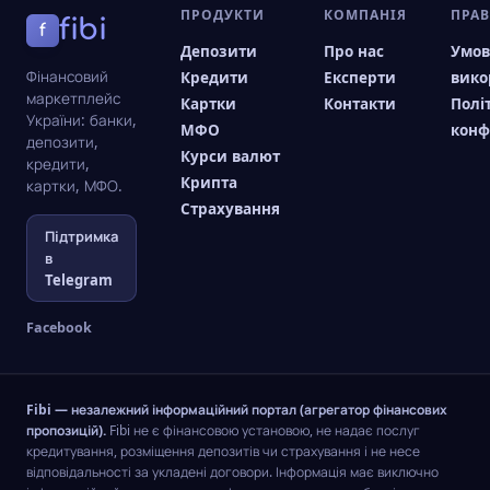
ПРОДУКТИ
КОМПАНІЯ
ПРА
fibi
f
Депозити
Про нас
Умо
Фінансовий
Кредити
Експерти
вико
маркетплейс
Картки
Контакти
Полі
України: банки,
МФО
конф
депозити,
Курси валют
кредити,
Крипта
картки, МФО.
Страхування
Підтримка
в
Telegram
Facebook
Fibi — незалежний інформаційний портал (агрегатор фінансових
пропозицій).
Fibi не є фінансовою установою, не надає послуг
кредитування, розміщення депозитів чи страхування і не несе
відповідальності за укладені договори. Інформація має виключно