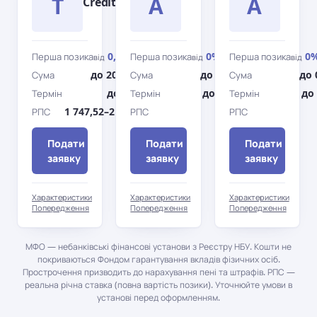
T
A
A
Credit
0,09%
0%
0
Перша позика
Перша позика
Перша позика
від
/день
від
/день
від
до 20 000 грн
до 0 грн
до 
Сума
Сума
Сума
до 360 дн.
до 0 дн.
до 
Термін
Термін
Термін
1 747,52–2 442,72%
0%
РПС
РПС
РПС
Подати
Подати
Подати
заявку
заявку
заявку
Характеристики
Характеристики
Характеристики
Попередження
Попередження
Попередження
МФО — небанківські фінансові установи з Реєстру НБУ. Кошти не
покриваються Фондом гарантування вкладів фізичних осіб.
Прострочення призводить до нарахування пені та штрафів. РПС —
реальна річна ставка (повна вартість позики). Уточнюйте умови в
установі перед оформленням.