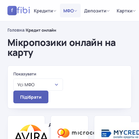
fibi
Кредити
МФО
Депозити
Картки
f
Головна
/
Кредит онлайн
Мікропозики онлайн на
карту
Результати
Показувати
Усі МФО
Підібрати
AviraCredit
Microcash