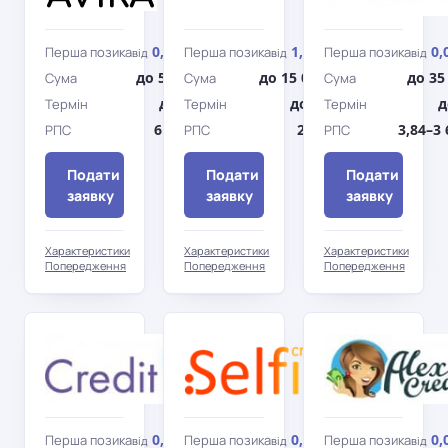
0,72%
1,5%
0,
Перша позика
Перша позика
Перша позика
від
/день
від
/день
від
до 5 900 грн
до 15 000 грн
до 35
Сума
Сума
Сума
до 21 дн.
до 90 дн.
д
Термін
Термін
Термін
6 465,14%
25 750%
3,84–3
РПС
РПС
РПС
Подати
Подати
Подати
заявку
заявку
заявку
Характеристики
Характеристики
Характеристики
Попередження
Попередження
Попередження
Credit7
Selfie
Credit
0,01%
0,01%
0,
Перша позика
Перша позика
Перша позика
від
/день
від
/день
від