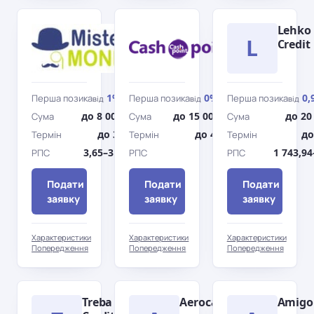
Містер
Cashpoint
Lehko
L
Мані
Credit
1%
0%
0,
Перша позика
Перша позика
Перша позика
від
/день
від
/день
від
до 8 000 грн
до 15 000 грн
до 20
Сума
Сума
Сума
до 30 дн.
до 45 дн.
до
Термін
Термін
Термін
3,65–3 546%
0%
1 743,9
РПС
РПС
РПС
Подати
Подати
Подати
заявку
заявку
заявку
Характеристики
Характеристики
Характеристики
Попередження
Попередження
Попередження
Treba
Aerocash
Amigo