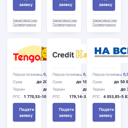
заявку
заявку
заявку
Характеристики
Характеристики
Характеристики
Попередження
Попередження
Попередження
Tengo
Кредит
Каса
0,01%
0,01%
0,
Перша позика
Перша позика
Перша позика
від
/день
від
/день
від
до 20 000 грн
до 10 000 грн
до 50 
Сума
Сума
Сума
до 360 дн.
до 365 дн.
до 
Термін
Термін
Термін
1 770,53–10 037,98%
179,14–3 116,24%
4 053,85–5 
РПС
РПС
РПС
Подати
Подати
Подати
заявку
заявку
заявку