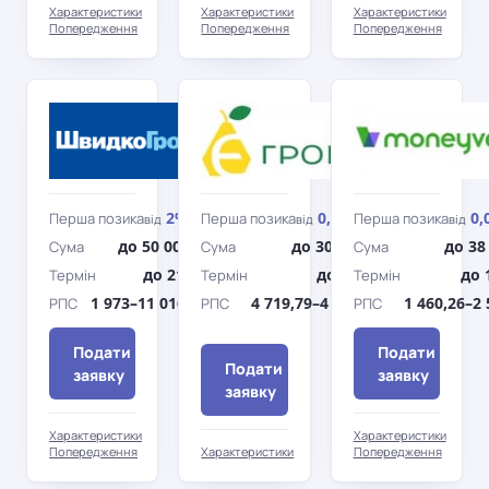
Характеристики
Характеристики
Характеристики
Попередження
Попередження
Попередження
ШвидкоГроші
Є-
Гроші
2%
0,95%
0,
Перша позика
Перша позика
Перша позика
від
/день
від
/день
від
до 50 000 грн
до 30 000 грн
до 38
Сума
Сума
Сума
до 210 дн.
до 360 дн.
до 
Термін
Термін
Термін
1 973–11 016,79%
4 719,79–4 863,93%
1 460,26–2
РПС
РПС
РПС
Подати
Подати
Подати
заявку
заявку
заявку
Характеристики
Характеристики
Попередження
Характеристики
Попередження