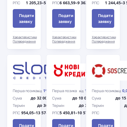
1 205,23–5 510,78%
6 663,59–9 362,43%
1 244,45–3
РПС
РПС
РПС
Подати
Подати
Подати
заявку
заявку
заявку
Характеристики
Характеристики
Характеристики
Попередження
Попередження
Попередження
SlonCredit
Нові
Кредити
1%
1%
0,
Перша позика
Перша позика
Перша позика
від
/день
від
/день
від
до 32 000 грн
до 10 000 грн
до 15
Сума
Сума
Сума
до 365 дн.
до 365 дн.
д
Термін
Термін
Термін
954,05–13 574,76%
5 450,81–10 570,66%
РПС
РПС
РПС
Подати
Подати
Подати