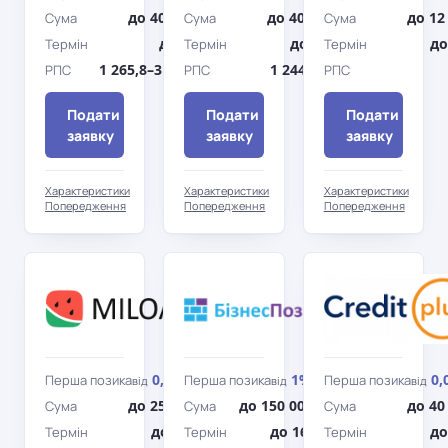
до 40 000 грн
до 40 000 грн
до 12
Сума
Сума
Сума
до 30 дн.
до 365 дн.
до
Термін
Термін
Термін
1 265,8–3 549,15%
1 244–3 422%
РПС
РПС
РПС
Подати
Подати
Подати
заявку
заявку
заявку
Характеристики
Характеристики
Характеристики
Попередження
Попередження
Попередження
Miloan
БізПозика
0,01%
1%
0,
Перша позика
Перша позика
Перша позика
від
/день
від
/день
від
до 25 000 грн
до 150 000 грн
до 40
Сума
Сума
Сума
до 360 дн.
до 169 дн.
до
Термін
Термін
Термін