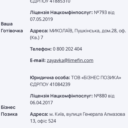
ЄДРПОУ 41885310
Ліцензія Нацкомфінпослуг:
№793 від
07.05.2019
Ваша
Готівочка
Адреса:
МИКОЛАЇВ, Пушкінська, дом.28, оф.
(Кв.) 7
Телефон:
0 800 202 404
E-mail:
zayavka@limefin.com
Юридична особа:
ТОВ «БІЗНЕС ПОЗИКА»
ЄДРПОУ 41084239
Ліцензія Нацкомфінпослуг:
№880 від
06.04.2017
Бізнес
Позика
Адреса:
м. Київ, вулиця Генерала Алмазова
13, офіс 524