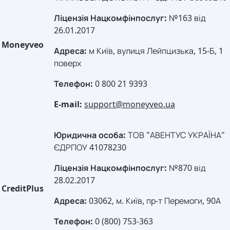
Ліцензія Нацкомфінпослуг:
№163 від
26.01.2017
Moneyveo
Адреса:
м Київ, вулиця Лейпцизька, 15-Б, 1
поверх
Телефон:
0 800 21 9393
E-mail:
support@moneyveo.ua
Юридична особа:
ТОВ "АВЕНТУС УКРАЇНА"
ЄДРПОУ 41078230
Ліцензія Нацкомфінпослуг:
№870 від
28.02.2017
CreditPlus
Адреса:
03062, м. Київ, пр-т Перемоги, 90А
Телефон:
0 (800) 753-363