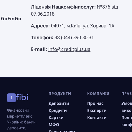
Ліцензія Нацкомфінпослуг:
№876 від
07.06.2018
GoFinGo
Адреса:
04071, м.Київ, ул. Хорива, 1А
Телефон:
38 (044) 390 30 31
E-mail:
info@creditplus.ua
ПРОДУКТИ
КОМПАНІЯ
ПРА
fibi
f
Депозити
Про нас
Умо
Фінансовий
Кредити
Експерти
вико
маркетплейс
Картки
Контакти
Полі
України: банки,
МФО
конф
депозити,
Курси валют