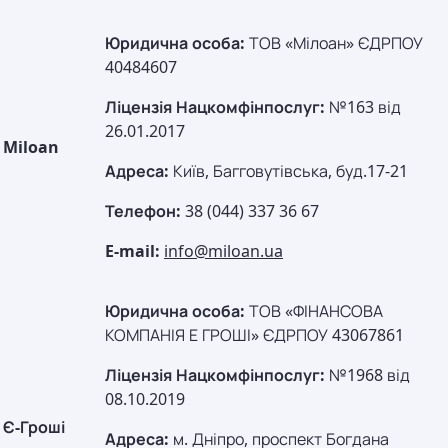
Юридична особа:
ТОВ «Мілоан» ЄДРПОУ
40484607
Ліцензія Нацкомфінпослуг:
№163 від
26.01.2017
Miloan
Адреса:
Київ, Багговутівська, буд.17-21
Телефон:
38 (044) 337 36 67
E-mail:
info@miloan.ua
Юридична особа:
ТОВ «ФІНАНСОВА
КОМПАНІЯ Е ГРОШІ» ЄДРПОУ 43067861
Ліцензія Нацкомфінпослуг:
№1968 від
08.10.2019
Є-Гроші
Адреса:
м. Дніпро, проспект Богдана