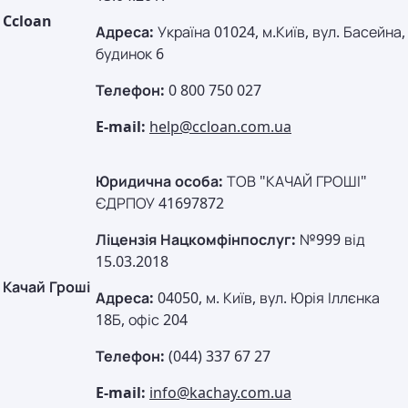
Ccloan
Адреса:
Україна 01024, м.Київ, вул. Басейна,
будинок 6
Телефон:
0 800 750 027
E-mail:
help@ccloan.com.ua
Юридична особа:
ТОВ "КАЧАЙ ГРОШІ"
ЄДРПОУ 41697872
Ліцензія Нацкомфінпослуг:
№999 від
15.03.2018
Качай Гроші
Адреса:
04050, м. Київ, вул. Юрія Іллєнка
18Б, офіс 204
Телефон:
(044) 337 67 27
E-mail:
info@kachay.com.ua