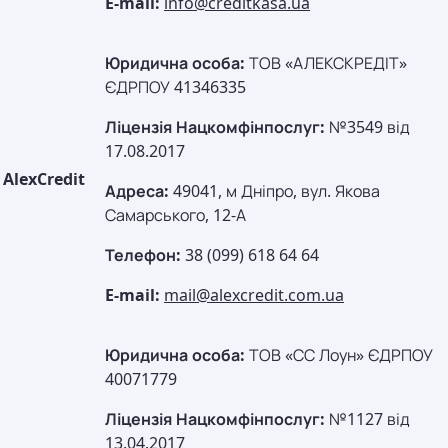
E-mail:
info@creditkasa.ua
Юридична особа:
ТОВ «АЛЕКСКРЕДІТ»
ЄДРПОУ 41346335
Ліцензія Нацкомфінпослуг:
№3549 від
17.08.2017
AlexCredit
Адреса:
49041, м Дніпро, вул. Якова
Самарського, 12-А
Телефон:
38 (099) 618 64 64
E-mail:
mail@alexcredit.com.ua
Юридична особа:
ТОВ «СС Лоун» ЄДРПОУ
40071779
Ліцензія Нацкомфінпослуг:
№1127 від
13.04.2017