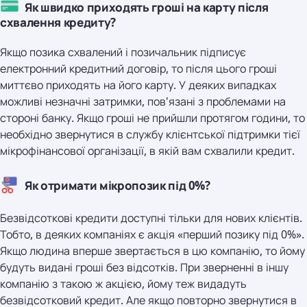
Як швидко приходять гроші на карту після
схвалення кредиту?
Якщо позика схвалений і позичальник підписує
електронний кредитний договір, то після цього гроші
миттєво приходять на його карту. У деяких випадках
можливі незначні затримки, пов'язані з проблемами на
стороні банку. Якщо гроші не прийшли протягом години, то
необхідно звернутися в службу клієнтської підтримки тієї
мікрофінансової організації, в якій вам схвалили кредит.
Як отримати мікропозик під 0%?
Безвідсоткові кредити доступні тільки для нових клієнтів.
Тобто, в деяких компаніях є акція «перший позику під 0%».
Якщо людина вперше звертається в цю компанію, то йому
будуть видані гроші без відсотків. При зверненні в іншу
компанію з такою ж акцією, йому теж видадуть
безвідсотковий кредит. Але якщо повторно звернутися в