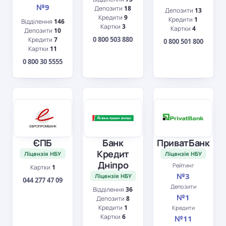
№9
Депозити
18
Депозити
13
Кредити
9
Кредити
1
Відділення
146
Картки
3
Картки
4
Депозити
10
0 800 503 880
Кредити
7
0 800 501 800
Картки
11
0 800 30 5555
ЄПБ
Банк
ПриватБанк
Кредит
Ліцензія НБУ
Ліцензія НБУ
Дніпро
Рейтинг
Картки
1
№3
Ліцензія НБУ
044 277 47 09
Депозити
Відділення
36
№1
Депозити
8
Кредити
1
Кредити
Картки
6
№11