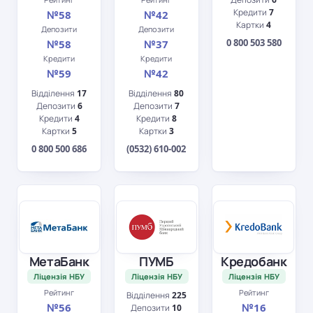
Кредити
7
№58
№42
Картки
4
Депозити
Депозити
0 800 503 580
№58
№37
Кредити
Кредити
№59
№42
Відділення
17
Відділення
80
Депозити
6
Депозити
7
Кредити
4
Кредити
8
Картки
5
Картки
3
0 800 500 686
(0532) 610-002
МетаБанк
ПУМБ
Кредобанк
Ліцензія НБУ
Ліцензія НБУ
Ліцензія НБУ
Рейтинг
Рейтинг
Відділення
225
№56
№16
Депозити
10