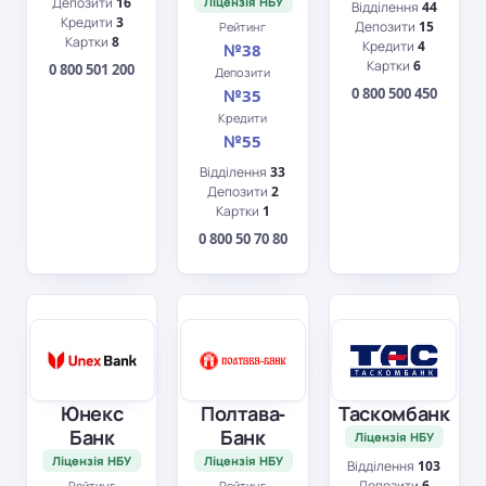
Депозити
16
Ліцензія НБУ
Відділення
44
Кредити
3
Депозити
15
Рейтинг
Картки
8
Кредити
4
№38
Картки
6
0 800 501 200
Депозити
0 800 500 450
№35
Кредити
№55
Відділення
33
Депозити
2
Картки
1
0 800 50 70 80
Юнекс
Полтава-
Таскомбанк
Банк
Банк
Ліцензія НБУ
Ліцензія НБУ
Ліцензія НБУ
Відділення
103
Депозити
6
Рейтинг
Рейтинг