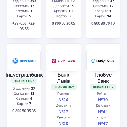
Відділення
202
Відділення
40
Відділення
37
Депозити
12
Депозити
15
Депозити
12
Кредити
1
Кредити
10
Кредити
1
Картки
5
Картки
8
Картки
14
+38 (056) 722-
0 800 50 30 05
0 800 30 70 10
05-55
Індустріалбанк
Банк
Глобус
Львів
Банк
Ліцензія НБУ
Ліцензія НБУ
Ліцензія НБУ
Відділення
37
Депозити
12
Рейтинг
Рейтинг
Кредити
6
№26
№39
Картки
7
Депозити
Депозити
0 800 50 35 35
№27
№41
Кредити
Кредити
№23
№47