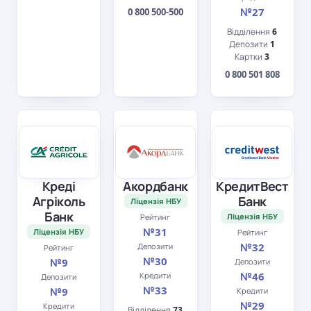
№27
0 800 500-500
Відділення
6
Депозити
1
Картки
3
0 800 501 808
Креді
Акордбанк
КредитВест
Агріколь
Банк
Ліцензія НБУ
Банк
Ліцензія НБУ
Рейтинг
№31
Ліцензія НБУ
Рейтинг
№32
Депозити
Рейтинг
№30
№9
Депозити
№46
Кредити
Депозити
№33
№9
Кредити
№29
Кредити
Відділення
73