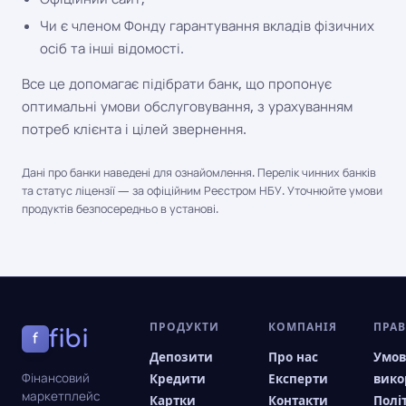
Чи є членом Фонду гарантування вкладів фізичних
осіб та інші відомості.
Все це допомагає підібрати банк, що пропонує
оптимальні умови обслуговування, з урахуванням
потреб клієнта і цілей звернення.
Дані про банки наведені для ознайомлення. Перелік чинних банків
та статус ліцензії — за офіційним Реєстром НБУ. Уточнюйте умови
продуктів безпосередньо в установі.
ПРОДУКТИ
КОМПАНІЯ
ПРА
fibi
f
Депозити
Про нас
Умо
Фінансовий
Кредити
Експерти
вико
маркетплейс
Картки
Контакти
Полі