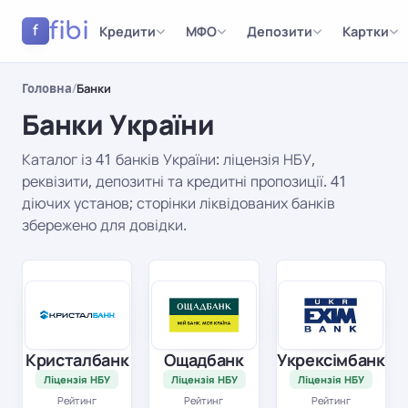
fibi
Кредити
МФО
Депозити
Картки
f
Головна
/
Банки
Банки України
Каталог із 41 банків України: ліцензія НБУ,
реквізити, депозитні та кредитні пропозиції. 41
діючих установ; сторінки ліквідованих банків
збережено для довідки.
Результати
Кристалбанк
Ощадбанк
Укрексімбанк
Ліцензія НБУ
Ліцензія НБУ
Ліцензія НБУ
Рейтинг
Рейтинг
Рейтинг