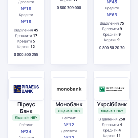
№45
Депозити
0 800 309 000
№18
Кредити
№63
Кредити
№18
Відділення
75
Депозити
9
Відділення
45
Кредити
9
Депозити
17
Картки
9
Кредити
5
Картки
12
0 800 50 20 30
0 800 500 255
Піреус
Монобанк
Укрсіббанк
Банк
Ліцензія НБУ
Ліцензія НБУ
Ліцензія НБУ
Рейтинг
Відділення
258
№12
Депозити
4
Рейтинг
Кредити
4
№24
Депозити
Картки
11
№12
Депозити