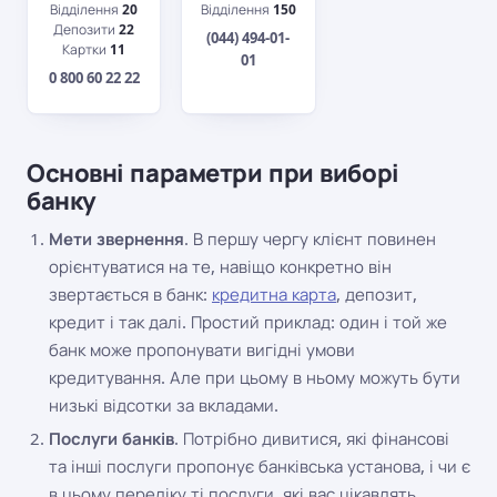
Відділення
20
Відділення
150
Депозити
22
(044) 494-01-
Картки
11
01
0 800 60 22 22
Основні параметри при виборі
банку
Мети звернення
. В першу чергу клієнт повинен
орієнтуватися на те, навіщо конкретно він
звертається в банк:
кредитна карта
, депозит,
кредит і так далі. Простий приклад: один і той же
банк може пропонувати вигідні умови
кредитування. Але при цьому в ньому можуть бути
низькі відсотки за вкладами.
Послуги банків
. Потрібно дивитися, які фінансові
та інші послуги пропонує банківська установа, і чи є
в цьому переліку ті послуги, які вас цікавлять.