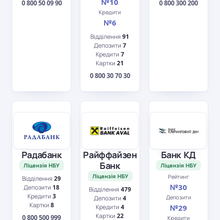
№10
0 800 50 09 90
0 800 300 200
Кредити
№6
Відділення
91
Депозити
7
Кредити
7
Картки
21
0 800 30 70 30
Радабанк
Райффайзен
Банк КД
Банк
Ліцензія НБУ
Ліцензія НБУ
Ліцензія НБУ
Рейтинг
Відділення
29
№30
Депозити
18
Відділення
479
Кредити
3
Депозити
Депозити
4
Картки
8
Кредити
4
№29
Картки
22
0 800 500 999
Кредити