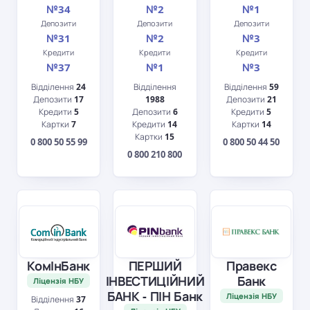
№34
№2
№1
Депозити
Депозити
Депозити
№31
№2
№3
Кредити
Кредити
Кредити
№37
№1
№3
Відділення
24
Відділення
Відділення
59
Депозити
17
1988
Депозити
21
Кредити
5
Депозити
6
Кредити
5
Картки
7
Кредити
14
Картки
14
Картки
15
0 800 50 55 99
0 800 50 44 50
0 800 210 800
КомІнБанк
ПЕРШИЙ
Правекс
ІНВЕСТИЦІЙНИЙ
Банк
Ліцензія НБУ
БАНК - ПІН Банк
Ліцензія НБУ
Відділення
37