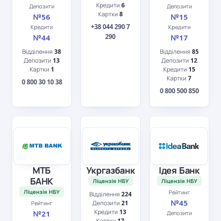
Кредити
6
Депозити
Депозити
Картки
8
№56
№15
+38 044 290 7
Кредити
Кредити
290
№44
№17
Відділення
38
Відділення
85
Депозити
13
Депозити
12
Картки
1
Кредити
15
Картки
7
0 800 30 10 38
0 800 500 850
МТБ
Укргазбанк
Ідея Банк
БАНК
Ліцензія НБУ
Ліцензія НБУ
Ліцензія НБУ
Рейтинг
Відділення
224
№45
Депозити
21
Рейтинг
Кредити
13
№21
Депозити
Картки
17