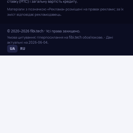
ставку (РПС) і загальну вартість кредиту.
Матеріали з позначкою «Реклама» розміщені на правах реклами; за їх
зміст відповідає рекламодавець.
© 2020–2026 fibi.tech · Усі права захищено.
Умова цитування: гіперпосилання на fibi.tech обов’язкове.
· Дані
актуальні на
2026-06-04
.
UA
RU