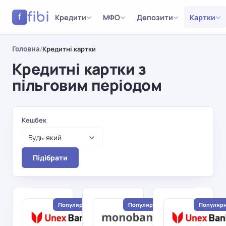
fibi
Кредити
МФО
Депозити
Картки
f
Головна
/
Кредитні картки
Кредитні картки з
пільговим періодом
Результати
Кешбек
Будь-який
Підібрати
Популярний
Популярний
Популяр
Юнекс
Монобанк
monobank
Банк