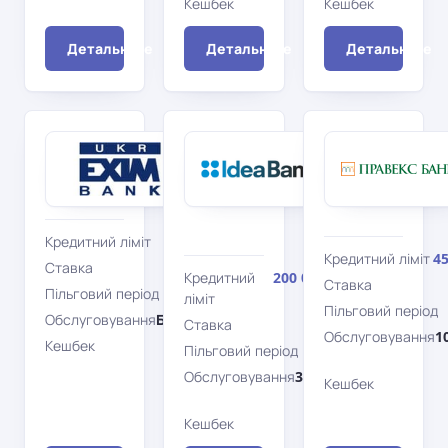
Кешбек
Кешбек
Ні
Детальніше
Детальніше
Детальніше
Укрексімбанк
Ідея
Кредитка
Банк
Card
Visa
Blanche
White
MasterCard
Кредитний ліміт
50 000 грн
Кредитний ліміт
45
Ставка
30%
Кредитний
200 000 грн
Ставка
Пільговий період
50 дн.
ліміт
Пільговий період
Обслуговування
Безкоштовно
Ставка
480%
Обслуговування
1
Кешбек
Ні
Пільговий період
62 дн.
Обслуговування
300 грн/
Кешбек
рік
Кешбек
Ні