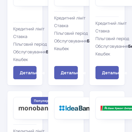
UNEX
MasterCard
CARD
MasterCard
Кредитний ліміт
100 000 грн
Кредитний ліміт
Ставка
21%
Кредитний ліміт
100 000 грн
Ставка
Пільговий період
62 дн.
Ставка
42%
Пільговий період
Обслуговування
Безкоштовно
Пільговий період
62 дн.
Обслуговування
Б
Кешбек
Ні
Обслуговування
Безкоштовно
Кешбек
Кешбек
Так
Детальніше
Детальніше
Детальніше
Ідея
Популярний
Банк
Монобанк
Card
monobank
Blanche
Visa
Online
MasterCard
Кредитний ліміт
100 000 грн