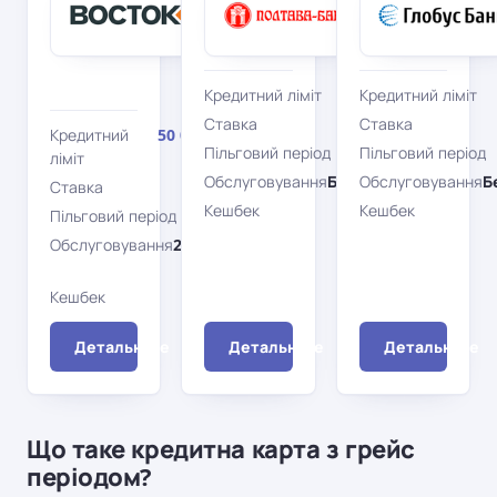
Банк
Банк
Власний
Кредитка
Рахунок
Visa
Кредитна
MasterCard
Кредитний ліміт
100 000 грн
Кредитний ліміт
Ставка
Ставка
42%
Кредитний
50 000 грн
Пільговий період
Пільговий період
0 дн.
ліміт
Обслуговування
Безкоштовно
Обслуговування
Б
Ставка
39%
Кешбек
Кешбек
Ні
Пільговий період
30 дн.
Обслуговування
234 грн/
рік
Кешбек
Ні
Детальніше
Детальніше
Детальніше
Що таке кредитна карта з грейс
періодом?