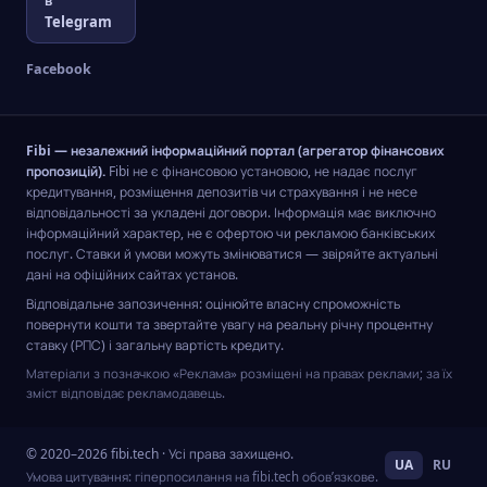
в
Telegram
Facebook
Fibi — незалежний інформаційний портал (агрегатор фінансових
пропозицій).
Fibi не є фінансовою установою, не надає послуг
кредитування, розміщення депозитів чи страхування і не несе
відповідальності за укладені договори. Інформація має виключно
інформаційний характер, не є офертою чи рекламою банківських
послуг. Ставки й умови можуть змінюватися — звіряйте актуальні
дані на офіційних сайтах установ.
Відповідальне запозичення: оцінюйте власну спроможність
повернути кошти та звертайте увагу на реальну річну процентну
ставку (РПС) і загальну вартість кредиту.
Матеріали з позначкою «Реклама» розміщені на правах реклами; за їх
зміст відповідає рекламодавець.
© 2020–2026 fibi.tech · Усі права захищено.
UA
RU
Умова цитування: гіперпосилання на fibi.tech обов’язкове.