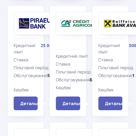
Піреус
Креді
Банк
Агріколь
Класична
Банк
World
Visa
MasterCard
MasterCard
Кредитний
25 000 грн
Кредитний
500
ліміт
ліміт
Кредитний ліміт
250 000 грн
Ставка
440%
Ставка
Ставка
36%
Пільговий період
51 дн.
Пільговий період
Пільговий період
62 дн.
Обслуговування
59 грн/
Обслуговування
1
Обслуговування
Безкоштовно
рік
Кешбек
Ні
Кешбек
Ні
Кешбек
Детальніше
Детальніше
Детальніше
ВСТ
Полтава-