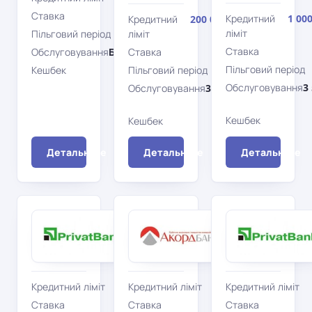
Ставка
744%
Кредитний
1 00
Кредитний
200 000 грн
ліміт
Пільговий період
ліміт
62 дн.
Ставка
Обслуговування
Безкоштовно
Ставка
48%
Пільговий період
Кешбек
Пільговий період
Ні
62 дн.
Обслуговування
3
Обслуговування
300 грн/
рік
Кешбек
Кешбек
Ні
Детальніше
Детальніше
Детальніше
ПриватБанк
Акордбанк
Універсальна
Найкраща
Visa
MasterCard
Кредитний ліміт
50 000 грн
Кредитний ліміт
250 000 грн
Кредитний ліміт
Ставка
Ставка
43,2%
Ставка
36%