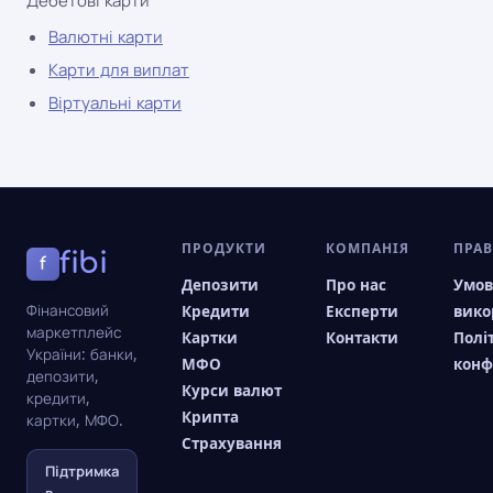
Дебетові карти
Валютні карти
Карти для виплат
Віртуальні карти
ПРОДУКТИ
КОМПАНІЯ
ПРА
fibi
f
Депозити
Про нас
Умо
Фінансовий
Кредити
Експерти
вико
маркетплейс
Картки
Контакти
Полі
України: банки,
МФО
конф
депозити,
Курси валют
кредити,
Крипта
картки, МФО.
Страхування
Підтримка