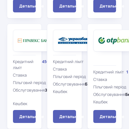
Детальніше
Детальніше
Детальніше
Правекс
Укргазбанк
Домовичок
Банк
FAMIGLIA
MasterCard
MasterCard
Кредитний
450 000 грн
Кредитний ліміт
300 000 грн
ліміт
Ставка
36%
Кредитний ліміт
1
Ставка
27%
Пільговий період
30 дн.
Ставка
Пільговий період
60 дн.
Обслуговування
Безкоштовно
Пільговий період
Обслуговування
3 900 грн/
Кешбек
Ні
Обслуговування
Б
рік
Кешбек
Кешбек
Ні
Детальніше
Детальніше
Детальніше