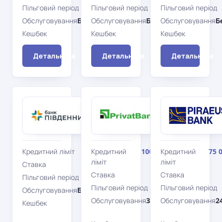
Пільговий період
Пільговий період
55 дн.
Пільговий період
55 дн.
Обслуговування
Безкоштовно
Обслуговування
Безкоштовно
Обслуговування
Б
Кешбек
Кешбек
Ні
Кешбек
Так
Детальніше
Детальніше
Детальніше
Банк
ПриватБанк
Платинова
Південний
Мрійка
MasterCard
MasterCard
Кредитний ліміт
100 000 грн
Кредитний
100 000 грн
Кредитний
75 
ліміт
ліміт
Ставка
40%
Ставка
Ставка
37,2%
Пільговий період
55 дн.
Пільговий період
Пільговий період
55 дн.
Обслуговування
Безкоштовно
Обслуговування
3 600 грн/
Обслуговування
2
Кешбек
Ні
рік