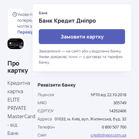
Банк
Умови перенесені з
Банк Кредит Дніпро
попередньої версії порталу й
могли змінитися.
Перевірити на сайті банку →
Замовити картку
Замовлення — на сайті або у відділенні банку.
Умови довідкові; точні — у договорі та тарифах
Про
банку.
картку
Кредитна
Реквізити банку
картка
Ліцензія
№70 від 22.10.2018
ELITE
МФО
305749
PRIVATE
ЄДРПОУ
14352406
MasterCard
Адреса
01033, м. Київ, вул. Жилянська, буд. 32
- від
Телефон
0 800 507 700
Банк
Сайт
creditdnepr.com.ua