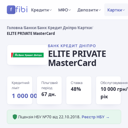
fibi
Кредити
МФО
Депозити
Картки
f
Головна
/
Банки
/
Банк Кредит Дніпро
/
Картки
/
ELITE PRIVATE MasterCard
БАНК КРЕДИТ ДНІПРО
ELITE PRIVATE
MasterCard
Кредитний
Пільговий
Ставка
Обслуговування
ліміт
період
48%
10 000 грн/
67 дн.
1 000 000 грн
рік
Ліцензія НБУ №70 від 22.10.2018.
Реєстр НБУ →