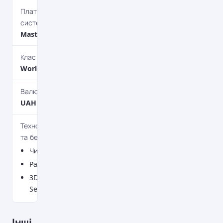
Платіжна
система
MasterCard
Клас картки
World Elite
Валюта
UAH
Технології
та безпека
Чип
PayPass
3D
Secure
Інші