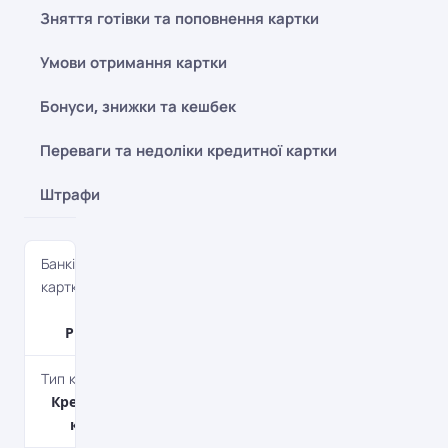
Зняття готівки та поповнення картки
Умови отримання картки
Бонуси, знижки та кешбек
Переваги та недоліки кредитної картки
Штрафи
Банківська
картка
ELITE
PRIVATE
Тип картки
Кредитна
картка