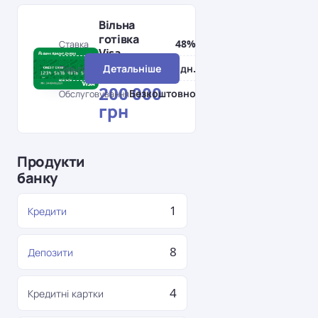
Вільна
готівка
48%
Ставка
Visa
Кредитний
Детальніше
0 дн.
Пільговий період
ліміт
200 000
Безкоштовно
Обслуговування
грн
Продукти
банку
1
Кредити
8
Депозити
4
Кредитні картки