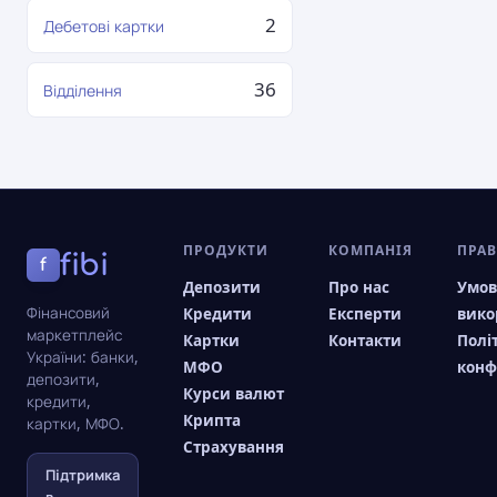
2
Дебетові картки
36
Відділення
ПРОДУКТИ
КОМПАНІЯ
ПРА
fibi
f
Депозити
Про нас
Умо
Фінансовий
Кредити
Експерти
вико
маркетплейс
Картки
Контакти
Полі
України: банки,
МФО
конф
депозити,
Курси валют
кредити,
Крипта
картки, МФО.
Страхування
Підтримка
в