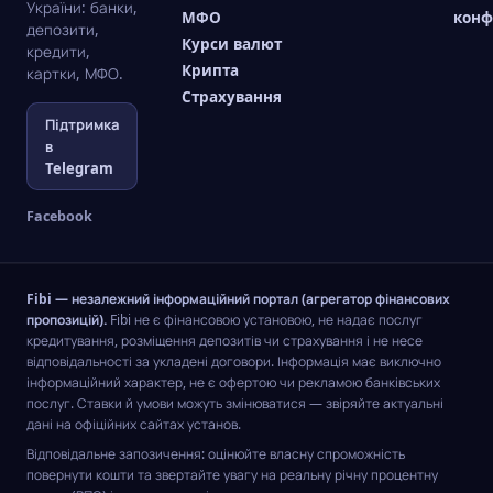
України: банки,
МФО
конф
депозити,
Курси валют
кредити,
Крипта
картки, МФО.
Страхування
Підтримка
в
Telegram
Facebook
Fibi — незалежний інформаційний портал (агрегатор фінансових
пропозицій).
Fibi не є фінансовою установою, не надає послуг
кредитування, розміщення депозитів чи страхування і не несе
відповідальності за укладені договори. Інформація має виключно
інформаційний характер, не є офертою чи рекламою банківських
послуг. Ставки й умови можуть змінюватися — звіряйте актуальні
дані на офіційних сайтах установ.
Відповідальне запозичення: оцінюйте власну спроможність
повернути кошти та звертайте увагу на реальну річну процентну