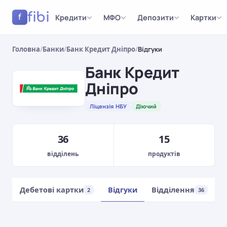
fibi
Кредити
МФО
Депозити
Картки
f
Головна
/
Банки
/
Банк Кредит Дніпро
/
Відгуки
Банк Кредит
Дніпро
Ліцензія НБУ
Діючий
36
15
відділень
продуктів
Дебетові картки
Відгуки
Відділення
4
2
36