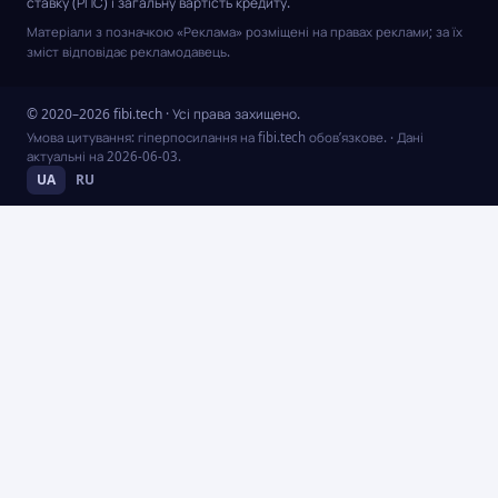
ставку (РПС) і загальну вартість кредиту.
Матеріали з позначкою «Реклама» розміщені на правах реклами; за їх
зміст відповідає рекламодавець.
© 2020–2026 fibi.tech · Усі права захищено.
Умова цитування: гіперпосилання на fibi.tech обов’язкове.
· Дані
актуальні на
2026-06-03
.
UA
RU