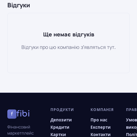
Відгуки
Ще немає відгуків
Відгуки про цю компанію зʼявляться тут.
ПРОДУКТИ
КОМПАНІЯ
ПРА
fibi
f
Депозити
Про нас
Умо
Фінансовий
Кредити
Експерти
вико
маркетплейс
Картки
Контакти
Полі