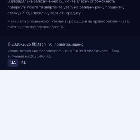
Відповідальне запозичення: оцінюйте власну спроможність
повернути кошти та звертайте увагу на реальну річну процентну
ставку (РПС) і загальну вартість кредиту.
Матеріали з позначкою «Реклама» розміщені на правах реклами; за їх
зміст відповідає рекламодавець.
© 2020–2026 fibi.tech · Усі права захищено.
Умова цитування: гіперпосилання на fibi.tech обов’язкове.
· Дані
актуальні на
2026-06-03
.
UA
RU