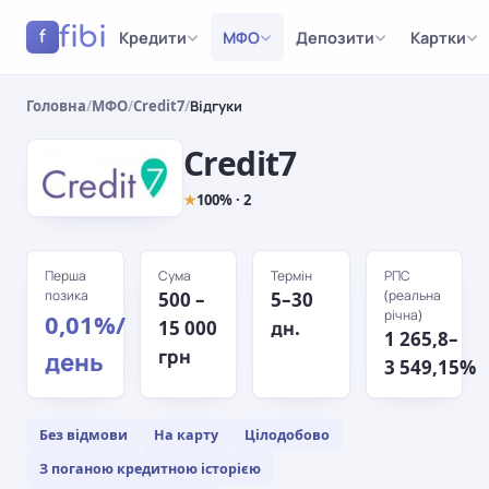
fibi
Кредити
МФО
Депозити
Картки
f
Головна
/
МФО
/
Credit7
/
Відгуки
Credit7
★
100% · 2
Перша
Сума
Термін
РПС
позика
(реальна
500 –
5–30
річна)
0,01%/
15 000
дн.
1 265,8–
грн
день
3 549,15%
Без відмови
На карту
Цілодобово
З поганою кредитною історією