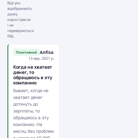
Відгуки
відображають
думку
користувачів
і не
перевіряються
Fibi.
Anfisa
Позитивний
13 вер. 2021 р.
Когда не хватает
денег, то
обращаюсь в эту
компанию
Бывает, когда не
хватает денег
дотянуть до
зарплаты, то
обращаюсь в эту
компанию. На
месяц без проблем
выдают до 10 000