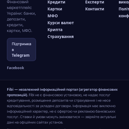
Фінансовий
Кредити
Експерти
вико
маркетплейс
Картки
Контакти
Полі
України: банки,
МФО
конф
депозити,
Курси валют
кредити,
Крипта
картки, МФО.
Страхування
Підтримка
в
Telegram
Facebook
Fibi — незалежний інформаційний портал (агрегатор фінансових
пропозицій).
Fibi не є фінансовою установою, не надає послуг
кредитування, розміщення депозитів чи страхування і не несе
відповідальності за укладені договори. Інформація має виключно
інформаційний характер, не є офертою чи рекламою банківських
послуг. Ставки й умови можуть змінюватися — звіряйте актуальні
дані на офіційних сайтах установ.