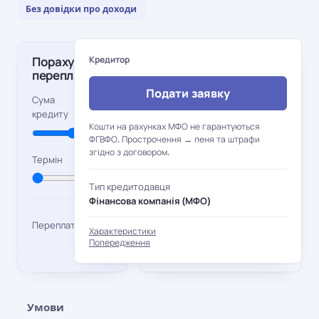
Без довідки про доходи
Порахувати
Кредитор
Основні
переплату
характеристики
Подати заявку
Перша позика
Повторна
7 750
Сума
позика
кредиту
грн
500 –
Сума
Кошти на рахунках МФО не гарантуються
500 –
Сума
15 000
ФГВФО. Прострочення → пеня та штрафи
40 000
згідно з договором.
грн
5 дн.
Термін
грн
0,01%/
Ставка
1%/
Ставка
Тип кредитодавця
день
день
Фінансова компанія (МФО)
5–30
Термін
3,88
5–30
Термін
дн.
Переплата
Характеристики
дн.
грн
Попередження
Умови