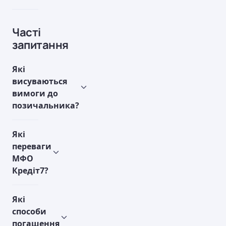
Часті
запитання
Які
висуваються
вимоги до
позичальника?
Які
переваги
МФО
Кредіт7?
Які
способи
погашення