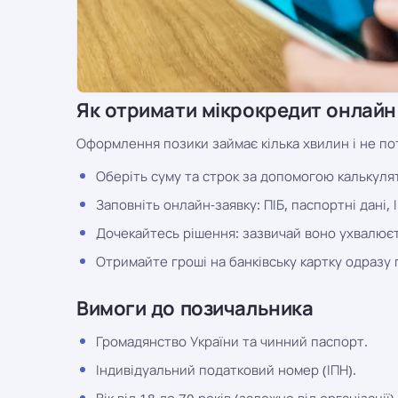
Як отримати мікрокредит онлайн
Оформлення позики займає кілька хвилин і не пот
Оберіть суму та строк за допомогою калькулято
Заповніть онлайн-заявку: ПІБ, паспортні дані, 
Дочекайтесь рішення: зазвичай воно ухвалюєт
Отримайте гроші на банківську картку одразу 
Вимоги до позичальника
Громадянство України та чинний паспорт.
Індивідуальний податковий номер (ІПН).
Вік від 18 до 70 років (залежно від організації).