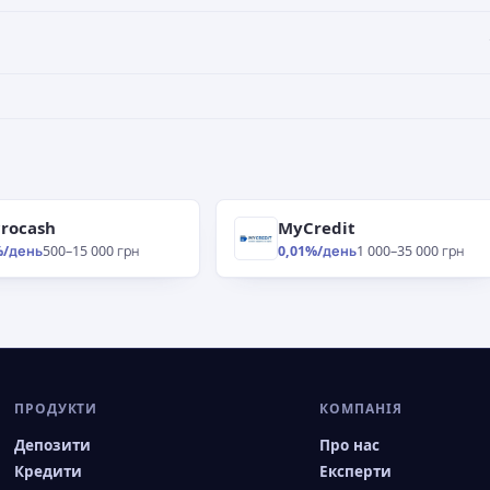
rocash
MyCredit
%/день
500–15 000 грн
0,01%/день
1 000–35 000 грн
ПРОДУКТИ
КОМПАНІЯ
Депозити
Про нас
Кредити
Експерти