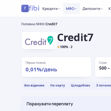
fibi
Кредити
МФО
Депозити
К
f
Головна
/
МФО
/
Credit7
Credit7
★
100% · 2
Перша позика
Сума
500 –
0,01%/день
Без відмови
На карту
Цілодобово
З погано
Порахувати переплату