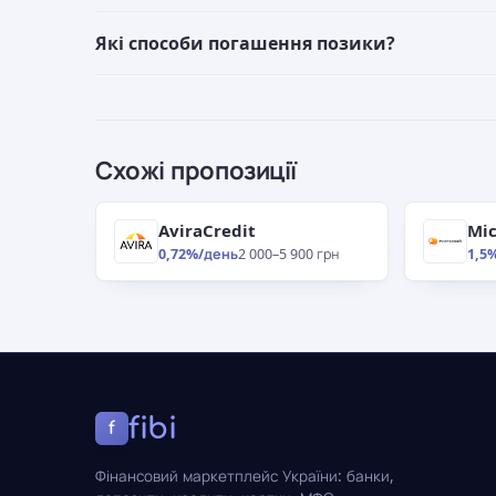
Які способи погашення позики?
Схожі пропозиції
AviraCredit
Mic
0,72%/день
2 000–5 900 грн
1,5
fibi
f
Фінансовий маркетплейс України: банки,