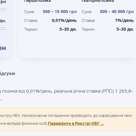
Перша позика
Повторна позика
грн
500 – 15 000 грн
500 – 40 000 грн
Сума
Сума
0,01%/день
1%/день
дн.
Ставка
Ставка
5–30 дн.
5–30 дн.
Термін
Термін
рн
ідгуки
позика від 0,01%/день, реальна річна ставка (РПС) 1 265,8–
..
еєстру НБУ. Несвоєчасне погашення призводить до нарахування пені
я вкладів фізичних осіб.
Перевірити в Реєстрі НБУ →