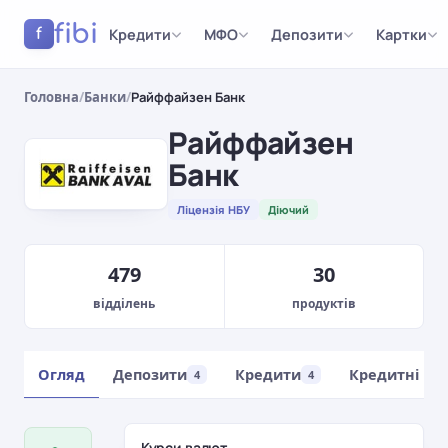
fibi
Кредити
МФО
Депозити
Картки
f
Головна
/
Банки
/
Райффайзен Банк
Райффайзен
Банк
Ліцензія НБУ
Діючий
479
30
відділень
продуктів
Огляд
Депозити
Кредити
Кредитні ка
4
4
Курси валют