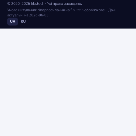
© 2020–2026 fibi.tech · Усі права захищено.
Умова цитування: гіперпосилання на fibi.tech обов’язкове.
· Дані
актуальні на
2026-06-03
.
UA
RU