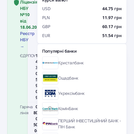
Ліцензія
НБУ
USD
44.75 грн
№10
PLN
11.97 грн
від
GBP
60.17 грн
18.06.2018.
Реєстр
EUR
51.54 грн
НБУ
→
Популярні банки
ЄДРПОУ
1
МФО
30033
4
5
Кристалбанк
3
0
Ощадбанк
5
9
0
Укрексімбанк
9
Гаряча
0
Головний
0
КомІнБанк
лінія
80
офіс
1
0
0
ПЕРШИЙ ІНВЕСТИЦІЙНИЙ БАНК -
50
1
ПІН Банк
0-
1