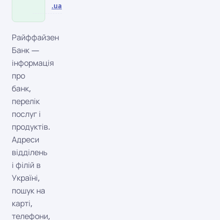
.ua
Райффайзен
Банк —
інформація
про
банк,
перелік
послуг і
продуктів.
Адреси
відділень
і філій в
Україні,
пошук на
карті,
телефони,