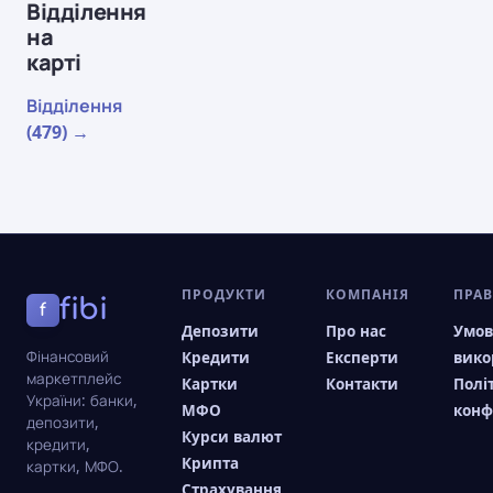
Відділення
на
карті
Відділення
(479) →
ПРОДУКТИ
КОМПАНІЯ
ПРА
fibi
f
Депозити
Про нас
Умо
Фінансовий
Кредити
Експерти
вико
маркетплейс
Картки
Контакти
Полі
України: банки,
МФО
конф
депозити,
Курси валют
кредити,
Крипта
картки, МФО.
Страхування