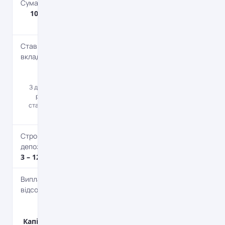
Сума депозиту
10 – 500 000
євро
Ставка по
вкладу
1.3 – 1.5%
річних
З достроковим
розірванням
ставка на 0,5%
менша.
Строк
депозиту
3 – 12 міс.
Виплата
відсотків
В кінці
терміну,
Капіталізація