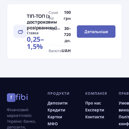
100
Сума
ТІП-ТОП (з
від
грн
достроковим
розірванням)
30–
Термін
Детальніше
Ставка
720
0,25–
дн.
1,5%
UAH
Валюта
ПРОДУКТИ
КОМПАНІЯ
ПРА
fibi
f
Депозити
Про нас
Умо
Фінансовий
Кредити
Експерти
вико
маркетплейс
Картки
Контакти
Полі
України: банки,
МФО
конф
депозити,