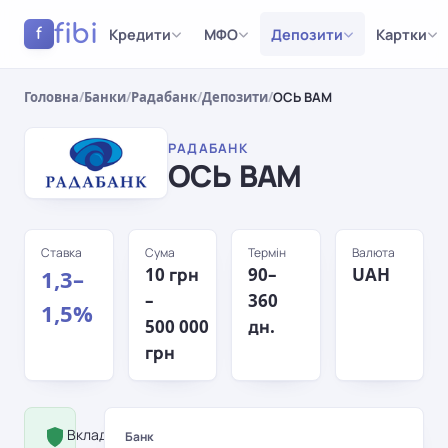
fibi
Кредити
МФО
Депозити
Картки
f
Головна
/
Банки
/
Радабанк
/
Депозити
/
ОСЬ ВАМ
РАДАБАНК
ОСЬ ВАМ
Ставка
Сума
Термін
Валюта
10 грн
90–
UAH
1,3–
–
360
1,5%
500 000
дн.
грн
Вклад застрахований Фондом
Банк