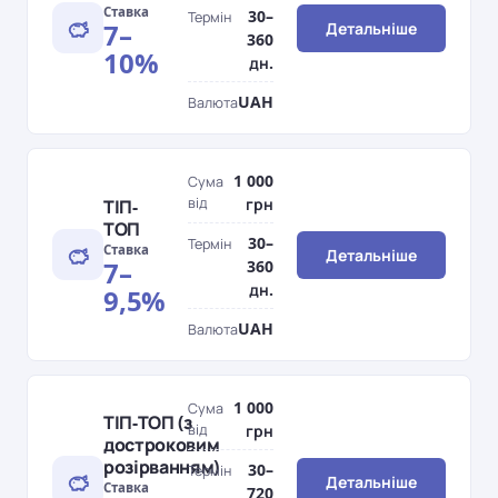
Ставка
30–
Термін
7–
Детальніше
360
10%
дн.
UAH
Валюта
1 000
Сума
від
грн
ТІП-
ТОП
30–
Термін
Ставка
Детальніше
7–
360
дн.
9,5%
UAH
Валюта
1 000
Сума
ТІП-ТОП (з
від
грн
достроковим
розірванням)
30–
Термін
Детальніше
Ставка
720