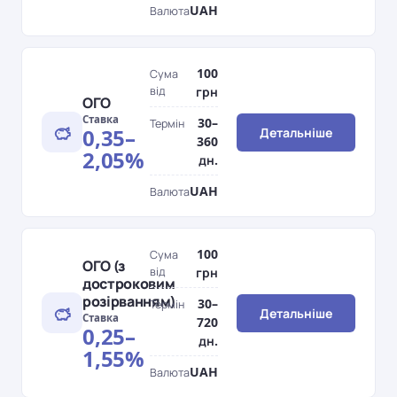
UAH
Валюта
100
Сума
від
грн
ОГО
Ставка
30–
Термін
0,35–
Детальніше
360
2,05%
дн.
UAH
Валюта
100
Сума
ОГО (з
від
грн
достроковим
розірванням)
30–
Термін
Детальніше
Ставка
720
0,25–
дн.
1,55%
UAH
Валюта