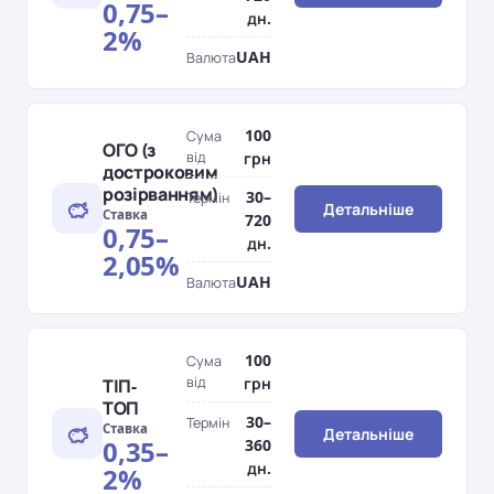
0,75–
дн.
2%
UAH
Валюта
100
Сума
ОГО (з
від
грн
достроковим
розірванням)
30–
Термін
Детальніше
Ставка
720
0,75–
дн.
2,05%
UAH
Валюта
100
Сума
від
грн
ТІП-
ТОП
30–
Термін
Ставка
Детальніше
0,35–
360
дн.
2%