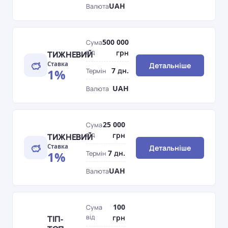
UAH
Валюта
500 000
Сума
від
грн
ТИЖНЕВИЙ
Ставка
Детальніше
7 дн.
1%
Термін
UAH
Валюта
25 000
Сума
від
грн
ТИЖНЕВИЙ
Ставка
Детальніше
7 дн.
1%
Термін
UAH
Валюта
100
Сума
від
грн
ТІП-