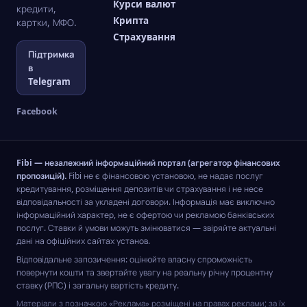
Курси валют
кредити,
Крипта
картки, МФО.
Страхування
Підтримка
в
Telegram
Facebook
Fibi — незалежний інформаційний портал (агрегатор фінансових
пропозицій).
Fibi не є фінансовою установою, не надає послуг
кредитування, розміщення депозитів чи страхування і не несе
відповідальності за укладені договори. Інформація має виключно
інформаційний характер, не є офертою чи рекламою банківських
послуг. Ставки й умови можуть змінюватися — звіряйте актуальні
дані на офіційних сайтах установ.
Відповідальне запозичення: оцінюйте власну спроможність
повернути кошти та звертайте увагу на реальну річну процентну
ставку (РПС) і загальну вартість кредиту.
Матеріали з позначкою «Реклама» розміщені на правах реклами; за їх