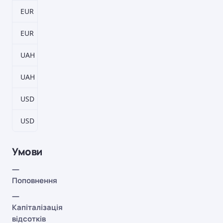
EUR
93–2883 дн.
1,3%
EUR
186–5766 дн.
1,5%
UAH
93–2883 дн.
8,5%
UAH
186–5766 дн.
8%
USD
93–2883 дн.
1,8%
USD
186–5766 дн.
2%
Умови
—
Поповнення
—
Капіталізація
відсотків