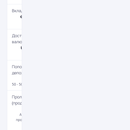
Вкладник
Фізичним
особам
Доступні
валюти
UAH, USD,
EUR
Поповнення
депозиту
Да
50 - 50 000 EUR.
Пролонгація
(продовження)
Да
Автоматична
пролонгація за
бажанням