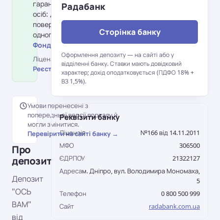
гарантування вкладів фізичних
Радабанк
осіб: держава гарантує
повернення до 600 000 грн на
Сторінка банку
одного вкладника в банку.
Фонд гарантування вкладів →
Оформлення депозиту — на сайті або у
Ліцензія НБУ №166 від 14.11.2011 ·
відділенні банку. Ставки мають довідковий
Реєстр НБУ →
характер; дохід оподатковується (ПДФО 18% +
ВЗ 1,5%).
Умови перенесені з
попередньої версії порталу й
Реквізити банку
могли змінитися.
Ліцензія
№166 від 14.11.2011
Перевірити на сайті банку →
МФО
306500
Про
ЄДРПОУ
21322127
депозит
Адреса
м. Дніпро, вул. Володимира Мономаха,
Депозит
5
"ОСЬ
Телефон
0 800 500 999
ВАМ"
Сайт
radabank.com.ua
від