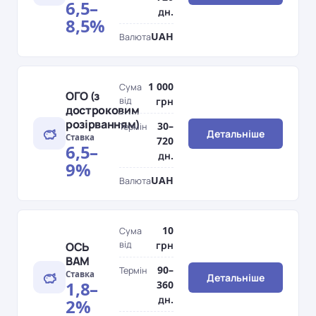
6,5–
дн.
8,5%
UAH
Валюта
1 000
Сума
ОГО (з
від
грн
достроковим
розірванням)
30–
Термін
Детальніше
Ставка
720
6,5–
дн.
9%
UAH
Валюта
10
Сума
від
грн
ОСЬ
ВАМ
90–
Термін
Ставка
Детальніше
1,8–
360
дн.
2%