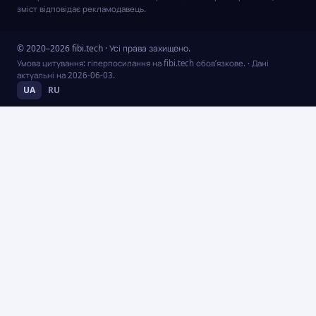
зміст відповідає рекламодавець.
© 2020–2026 fibi.tech · Усі права захищено.
Умова цитування: гіперпосилання на fibi.tech обов’язкове.
· Дані
актуальні на
2026-06-03
.
UA
RU