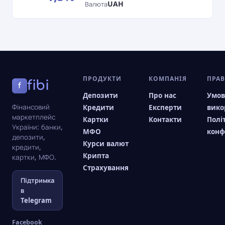
UAH
Валюта
ПРОДУКТИ
КОМПАНІЯ
ПРА
fibi
f
Депозити
Про нас
Умо
Фінансовий
Кредити
Експерти
вико
маркетплейс
Картки
Контакти
Полі
України: банки,
МФО
конф
депозити,
Курси валют
кредити,
Крипта
картки, МФО.
Страхування
Підтримка
в
Telegram
Facebook