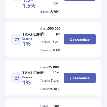
дн.
1,5%
UAH
Валюта
500 000
Сума
від
грн
ТИЖНЕВИЙ
Ставка
Детальніше
7 дн.
1%
Термін
UAH
Валюта
25 000
Сума
від
грн
ТИЖНЕВИЙ
Ставка
Детальніше
7 дн.
1%
Термін
UAH
Валюта
100
Сума