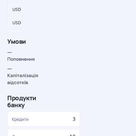
USD
186–5766 дн.
2,05%
USD
372–11532 дн.
2,55%
Умови
—
Поповнення
—
Капіталізація
відсотків
Продукти
банку
3
Кредити