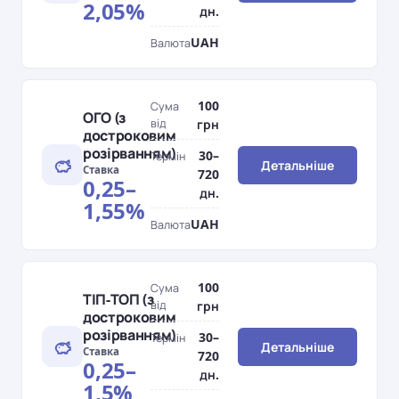
2,05%
дн.
UAH
Валюта
100
Сума
ОГО (з
від
грн
достроковим
розірванням)
30–
Термін
Детальніше
Ставка
720
0,25–
дн.
1,55%
UAH
Валюта
100
Сума
ТІП-ТОП (з
від
грн
достроковим
розірванням)
30–
Термін
Детальніше
Ставка
720
0,25–
дн.
1,5%