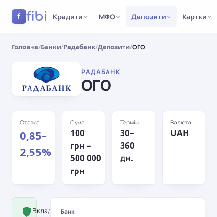
fibi
Кредити
МФО
Депозити
Картки
f
Головна
/
Банки
/
Радабанк
/
Депозити
/
ОГО
РАДАБАНК
ОГО
Ставка
Сума
Термін
Валюта
100
30–
UAH
0,85–
грн –
360
2,55%
500 000
дн.
грн
Вклад застрахований Фондом
Банк