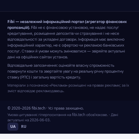
Fibi — незалежний інформаційний портал (агрегатор фінансових
пропозицій).
Fibi не є фінансовою установою, не надає послуг
кредитування, розміщення депозитів чи страхування і не несе
відповідальності за укладені договори. Інформація має виключно
інформаційний характер, не є офертою чи рекламою банківських
послуг. Ставки й умови можуть змінюватися — звіряйте актуальні
дані на офіційних сайтах установ.
Відповідальне запозичення: оцінюйте власну спроможність
повернути кошти та звертайте увагу на реальну річну процентну
ставку (РПС) і загальну вартість кредиту.
Матеріали з позначкою «Реклама» розміщені на правах реклами; за їх
зміст відповідає рекламодавець.
© 2020–2026 fibi.tech · Усі права захищено.
Умова цитування: гіперпосилання на fibi.tech обов’язкове.
· Дані
актуальні на
2026-06-03
.
UA
RU