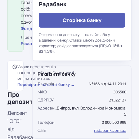
гарантування вкладів фізичних
Радабанк
осіб: держава гарантує
повернення до 600 000 грн на
Сторінка банку
одного вкладника в банку.
Фонд гарантування вкладів →
Оформлення депозиту — на сайті або у
Ліцензія НБУ №166 від 14.11.2011 ·
відділенні банку. Ставки мають довідковий
Реєстр НБУ →
характер; дохід оподатковується (ПДФО 18% +
ВЗ 1,5%).
Умови перенесені з
попередньої версії порталу й
Реквізити банку
могли змінитися.
Ліцензія
№166 від 14.11.2011
Перевірити на сайті банку →
МФО
306500
Про
ЄДРПОУ
21322127
депозит
Адреса
м. Дніпро, вул. Володимира Мономаха,
Депозит
5
"ОГО"
Телефон
0 800 500 999
від
Сайт
radabank.com.ua
Радабанка