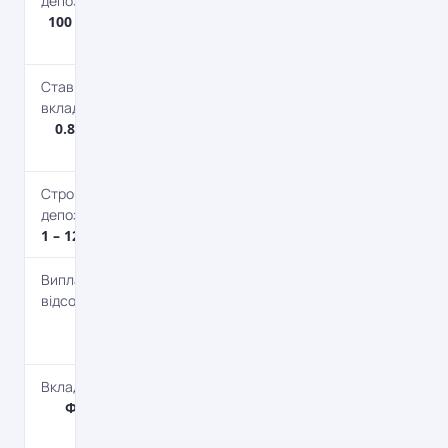
депозиту
100 – 500 000
дол.
Ставка по
вкладу
0.85 – 2.55%
річних
Строк
депозиту
1 – 12 міс.
Виплата
відсотків
В кінці
терміну
Вкладник
Фізичним
особам