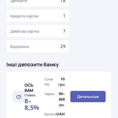
18
Депозити
1
Кредитні картки
7
Дебетові картки
29
Відділення
Інші депозити банку
10
Сума
від
грн
ОСЬ
ВАМ
90–
Термін
Ставка
Детальніше
8–
360
дн.
8,5%
UAH
Валюта