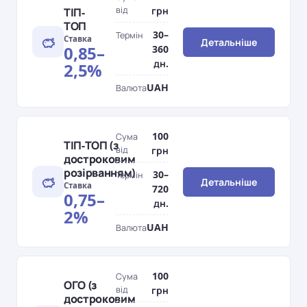
від
грн
ТІП-
ТОП
30–
Термін
Ставка
Детальніше
0,85–
360
дн.
2,5%
UAH
Валюта
100
Сума
ТІП-ТОП (з
від
грн
достроковим
розірванням)
30–
Термін
Детальніше
Ставка
720
0,75–
дн.
2%
UAH
Валюта
100
Сума
ОГО (з
від
грн
достроковим