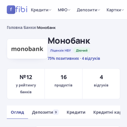
fibi
Кредити
МФО
Депозити
Картки
f
Головна
/
Банки
/
Монобанк
Монобанк
Ліцензія НБУ
Діючий
75% позитивних · 4 відгуків
№12
16
4
у рейтингу
продуктів
відгуків
банків
Огляд
Депозити
Кредити
Кредитні карт
9