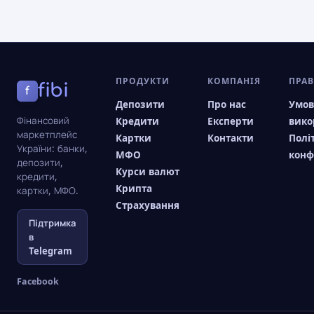
ПРОДУКТИ
КОМПАНІЯ
ПРА
fibi
f
Депозити
Про нас
Умо
Фінансовий
Кредити
Експерти
вико
маркетплейс
Картки
Контакти
Полі
України: банки,
МФО
конф
депозити,
Курси валют
кредити,
Крипта
картки, МФО.
Страхування
Підтримка
в
Telegram
Facebook