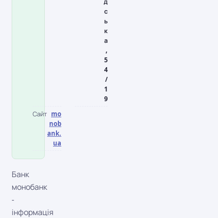
д
с
ь
к
а
,
5
4
/
1
9
Сайт
mo
nob
ank.
ua
Банк
монобанк
-
інформація