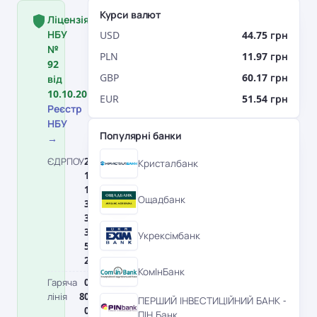
Курси валют
Ліцензія
НБУ
USD
44.75 грн
№
PLN
11.97 грн
92
GBP
60.17 грн
від
10.10.2011.
EUR
51.54 грн
Реєстр
НБУ
Популярні банки
→
ЄДРПОУ
2
МФО
32200
Кристалбанк
1
1
1
Ощадбанк
3
3
3
Укрексімбанк
5
2
КомІнБанк
Гаряча
0
Головний
0
лінія
80
офіс
4
ПЕРШИЙ ІНВЕСТИЦІЙНИЙ БАНК -
0
1
ПІН Банк