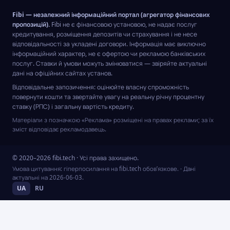
Fibi — незалежний інформаційний портал (агрегатор фінансових
пропозицій).
Fibi не є фінансовою установою, не надає послуг
кредитування, розміщення депозитів чи страхування і не несе
відповідальності за укладені договори. Інформація має виключно
інформаційний характер, не є офертою чи рекламою банківських
послуг. Ставки й умови можуть змінюватися — звіряйте актуальні
дані на офіційних сайтах установ.
Відповідальне запозичення: оцінюйте власну спроможність
повернути кошти та звертайте увагу на реальну річну процентну
ставку (РПС) і загальну вартість кредиту.
Матеріали з позначкою «Реклама» розміщені на правах реклами; за їх
зміст відповідає рекламодавець.
© 2020–2026 fibi.tech · Усі права захищено.
Умова цитування: гіперпосилання на fibi.tech обов’язкове.
· Дані
актуальні на
2026-06-03
.
UA
RU