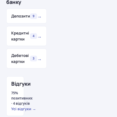
банку
→
Депозити
9
Кредитні
→
4
картки
Дебетові
→
3
картки
Відгуки
75%
позитивних
· 4 відгуків
Усі відгуки →