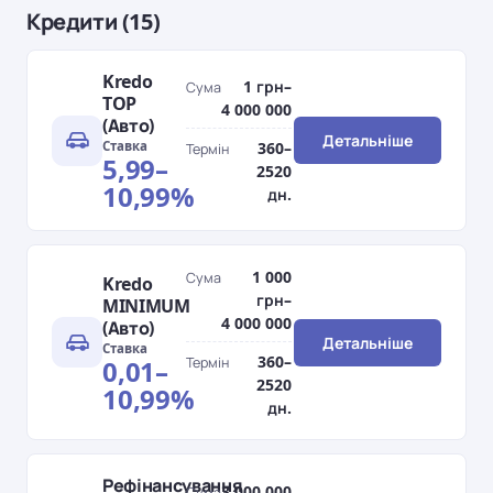
Кредити (15)
Kredo
1 грн–
Сума
TOP
4 000 000
(Авто)
Детальніше
Ставка
360–
Термін
5,99–
2520
10,99%
дн.
1 000
Сума
Kredo
грн–
MINIMUM
4 000 000
(Авто)
Детальніше
Ставка
360–
0,01–
Термін
2520
10,99%
дн.
Рефінансування
3 000 000
Сума