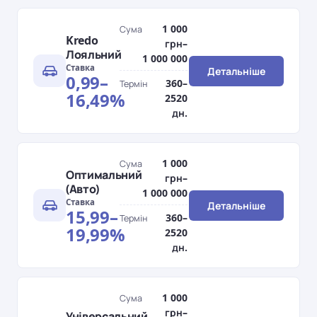
1 000
Сума
Kredo
грн–
Лояльний
1 000 000
Ставка
Детальніше
0,99–
360–
Термін
16,49%
2520
дн.
1 000
Сума
Оптимальний
грн–
(Авто)
1 000 000
Ставка
Детальніше
15,99–
360–
Термін
19,99%
2520
дн.
1 000
Сума
грн–
Універсальний