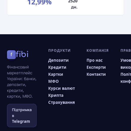
12,99%
2520
дн.
ПРОДУКТИ
КОМПАНІЯ
ПРА
fibi
f
Депозити
Про нас
Умо
Фінансовий
Кредити
Експерти
вико
маркетплейс
Картки
Контакти
Полі
України: банки,
МФО
конф
депозити,
Курси валют
кредити,
Крипта
картки, МФО.
Страхування
Підтримка
в
Telegram