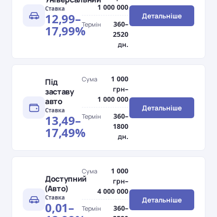
1 000 000
Ставка
12,99–
Детальніше
360–
Термін
17,99%
2520
дн.
1 000
Сума
Під
грн–
заставу
1 000 000
авто
Детальніше
Ставка
360–
13,49–
Термін
1800
17,49%
дн.
1 000
Сума
Доступний
грн–
(Авто)
4 000 000
Ставка
Детальніше
0,01–
360–
Термін