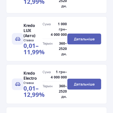
12,99%
2520
дн.
1 000
Сума
Kredo
грн–
LUX
4 000 000
(Авто)
Детальніше
Ставка
360–
0,01–
Термін
2520
11,99%
дн.
1 грн–
Сума
Kredo
4 000 000
Electro
Ставка
Детальніше
360–
0,01–
Термін
2520
12,99%
дн.