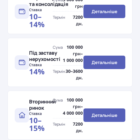
та консолідація
грн
Ставка
Детальніше
10–
7200
Термін
14%
дн.
100 000
Сума
Під заставу
грн–
нерухомості
1 000 000
Детальніше
Ставка
14%
30–3600
Термін
дн.
100 000
Сума
Вторинний
грн–
ринок
4 000 000
Ставка
Детальніше
10–
7200
Термін
15%
дн.