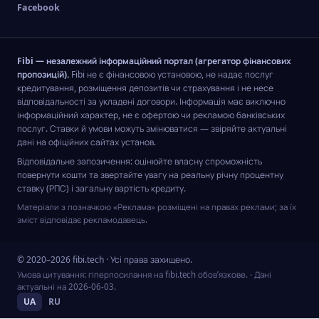
Facebook
Fibi — незалежний інформаційний портал (агрегатор фінансових
пропозицій).
Fibi не є фінансовою установою, не надає послуг
кредитування, розміщення депозитів чи страхування і не несе
відповідальності за укладені договори. Інформація має виключно
інформаційний характер, не є офертою чи рекламою банківських
послуг. Ставки й умови можуть змінюватися — звіряйте актуальні
дані на офіційних сайтах установ.
Відповідальне запозичення: оцінюйте власну спроможність
повернути кошти та звертайте увагу на реальну річну процентну
ставку (РПС) і загальну вартість кредиту.
Матеріали з позначкою «Реклама» розміщені на правах реклами; за їх
зміст відповідає рекламодавець.
© 2020–2026 fibi.tech · Усі права захищено.
Умова цитування: гіперпосилання на fibi.tech обов’язкове.
· Дані
актуальні на
2026-06-03
.
UA
RU