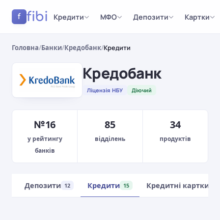
fibi
Кредити
МФО
Депозити
Картки
f
Головна
/
Банки
/
Кредобанк
/
Кредити
Кредобанк
Ліцензія НБУ
Діючий
№16
85
34
у рейтингу
відділень
продуктів
банків
ляд
Депозити
Кредити
Кредитні картки
12
15
1