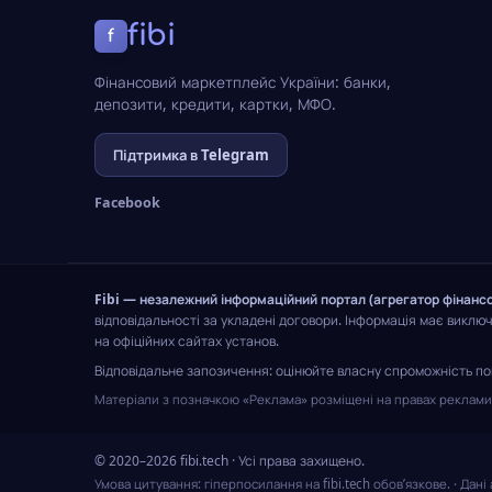
fibi
f
Фінансовий маркетплейс України: банки,
депозити, кредити, картки, МФО.
Підтримка в Telegram
Facebook
Fibi — незалежний інформаційний портал (агрегатор фінансо
відповідальності за укладені договори. Інформація має виклю
на офіційних сайтах установ.
Відповідальне запозичення: оцінюйте власну спроможність пов
Матеріали з позначкою «Реклама» розміщені на правах реклами; 
© 2020–2026 fibi.tech · Усі права захищено.
Умова цитування: гіперпосилання на fibi.tech обов’язкове.
· Дані