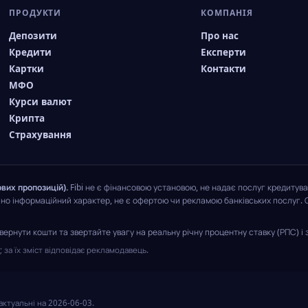
ПРОДУКТИ
КОМПАНІЯ
Депозити
Про нас
Кредити
Експерти
Картки
Контакти
МФО
Курси валют
Крипта
Страхування
вих пропозицій).
Fibi не є фінансовою установою, не надає послуг кредитува
чно інформаційний характер, не є офертою чи рекламою банківських послуг. 
ернути кошти та звертайте увагу на реальну річну процентну ставку (РПС) і з
за їх зміст відповідає рекламодавець.
 актуальні на
2026-06-03
.