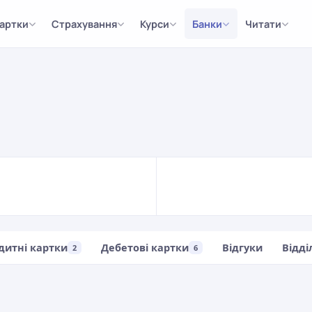
артки
Страхування
Курси
Банки
Читати
дитні картки
Дебетові картки
Відгуки
Відді
2
6