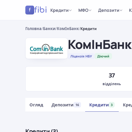
fibi
Кредити
МФО
Депозити
К
f
Головна
/
Банки
/
КомІнБанк
/
Кредити
КомІнБанк
Ліцензія НБУ
Діючий
37
відділень
Огляд
Депозити
Кредити
Кре
16
3
Кредити (3)