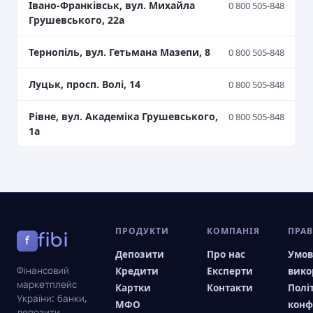
Івано-Франківськ, вул. Михайла
0 800 505-848
Грушевського, 22а
Тернопіль, вул. Гетьмана Мазепи, 8
0 800 505-848
Луцьк, просп. Волі, 14
0 800 505-848
Рівне, вул. Академіка Грушевського,
0 800 505-848
1а
ПРОДУКТИ
КОМПАНІЯ
ПРА
fibi
f
Депозити
Про нас
Умо
Фінансовий
Кредити
Експерти
вико
маркетплейс
Картки
Контакти
Полі
України: банки,
МФО
конф
депозити,