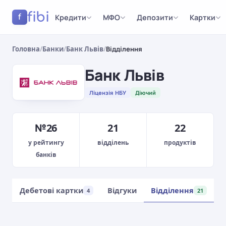
fibi
Кредити
МФО
Депозити
Картки
f
Головна
/
Банки
/
Банк Львів
/
Відділення
Банк Львів
Ліцензія НБУ
Діючий
№26
21
22
у рейтингу
відділень
продуктів
банків
Дебетові картки
Відгуки
Відділення
1
4
21