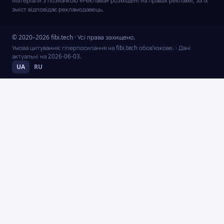
Матеріали з позначкою «Реклама» розміщені на правах реклами; за їх
зміст відповідає рекламодавець.
© 2020–2026 fibi.tech · Усі права захищено.
Умова цитування: гіперпосилання на fibi.tech обов’язкове.
· Дані
актуальні на
2026-06-03
.
UA
RU