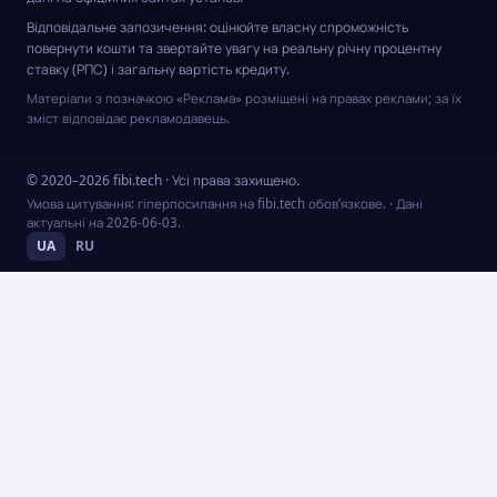
Відповідальне запозичення: оцінюйте власну спроможність
повернути кошти та звертайте увагу на реальну річну процентну
ставку (РПС) і загальну вартість кредиту.
Матеріали з позначкою «Реклама» розміщені на правах реклами; за їх
зміст відповідає рекламодавець.
© 2020–2026 fibi.tech · Усі права захищено.
Умова цитування: гіперпосилання на fibi.tech обов’язкове.
· Дані
актуальні на
2026-06-03
.
UA
RU