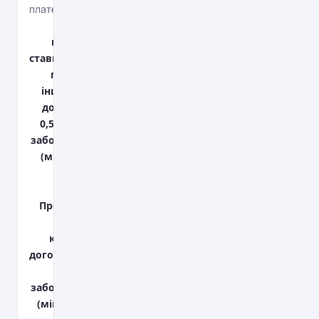
платежі
Зміна
процентної
ставки, графіку
погашення,
інші зміни та
доповнення -
0,5% від суми
заборгованості
(мін. 200 грн.,
макс. 1000
грн.);
Продовження
терміну дії
кредитного
договору - 1,0%
від суми
заборгованості
(мін. 200 грн.).