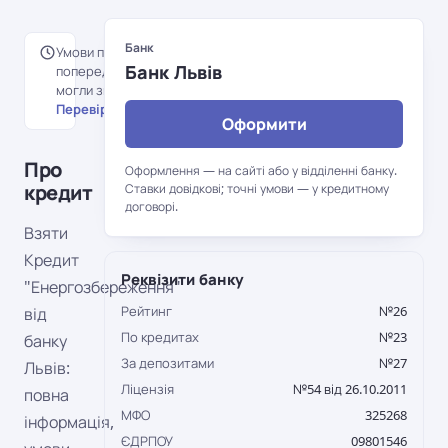
Банк
Умови перенесені з
Банк Львів
попередньої версії порталу й
могли змінитися.
Перевірити на сайті банку →
Оформити
Про
Оформлення — на сайті або у відділенні банку.
кредит
Ставки довідкові; точні умови — у кредитному
договорі.
Взяти
Кредит
Реквізити банку
"Енергозбереження"
Рейтинг
№26
від
По кредитах
№23
банку
За депозитами
№27
Львів:
Ліцензія
№54 від 26.10.2011
повна
МФО
325268
інформація,
ЄДРПОУ
09801546