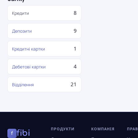
8
Кредити
9
Депозити
1
Кредитні картки
4
Дебетові картки
21
Відділення
ПРОДУКТИ
КОМПАНІЯ
ПРА
fibi
f