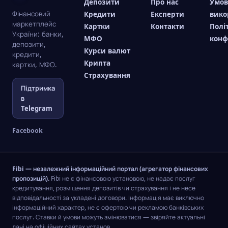
Депозити
Про нас
Умо
Фінансовий
Кредити
Експерти
вико
маркетплейс
Картки
Контакти
Полі
України: банки,
МФО
конф
депозити,
Курси валют
кредити,
Крипта
картки, МФО.
Страхування
Підтримка
в
Telegram
Facebook
Fibi — незалежний інформаційний портал (агрегатор фінансових
пропозицій).
Fibi не є фінансовою установою, не надає послуг
кредитування, розміщення депозитів чи страхування і не несе
відповідальності за укладені договори. Інформація має виключно
інформаційний характер, не є офертою чи рекламою банківських
послуг. Ставки й умови можуть змінюватися — звіряйте актуальні
дані на офіційних сайтах установ.