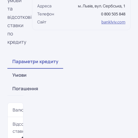
умови
Адреса
м. Львiв, вул. Сербська, 1
та
Телефон
0 800 505 848
відсоткові
Сайт
banklviv.com
ставки
по
кредиту
Параметри кредиту
Умови
Погашення
Валюта
UAH
Відсоткова
ставка