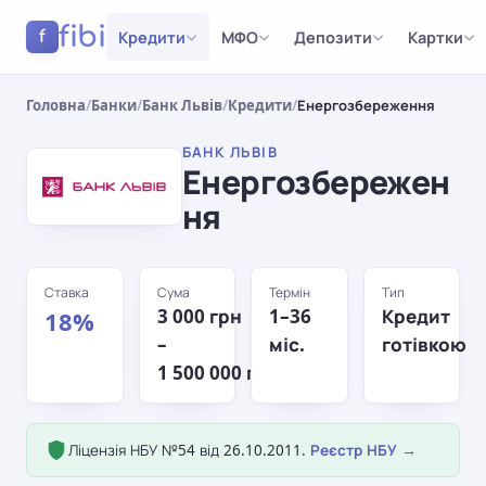
fibi
Кредити
МФО
Депозити
Картки
f
Головна
/
Банки
/
Банк Львів
/
Кредити
/
Енергозбереження
БАНК ЛЬВІВ
Енергозбережен
ня
Ставка
Сума
Термін
Тип
3 000 грн
1–36
Кредит
18%
–
міс.
готівкою
1 500 000 грн
Ліцензія НБУ №54 від 26.10.2011.
Реєстр НБУ →