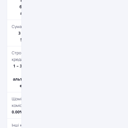
18.00%23% -
без довідки
про доходи
Сума кредиту
3 000 грн. – 1
500 000 грн.
Строк
кредитування
1 – 36 міс.До 48
місяців на
альтернативну
енергетику.
Щомісячна
комісія
0.00%
Інші комісійні