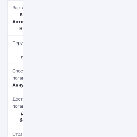
Застава
Без застави,
Автотранспорт,
Нерухомість
Поруки
Без
поручителя
Спосіб
погашення
Aннуітет
Дострокове
погашення
Дострокове
без штрафів
Страхування