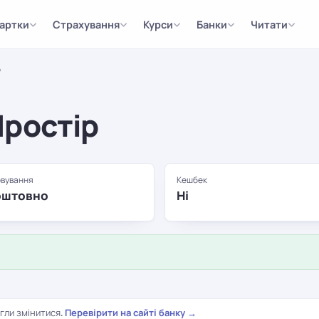
артки
Страхування
Курси
Банки
Читати
р
ростір
вування
Кешбек
оштовно
Ні
гли змінитися.
Перевірити на сайті банку →