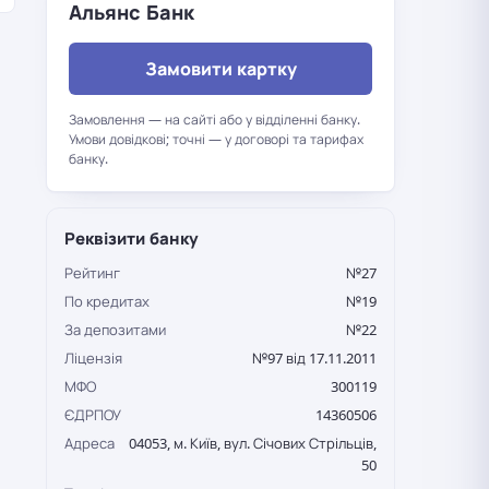
Альянс Банк
Замовити картку
Замовлення — на сайті або у відділенні банку.
Умови довідкові; точні — у договорі та тарифах
банку.
Реквізити банку
Рейтинг
№27
По кредитах
№19
За депозитами
№22
Ліцензія
№97 від 17.11.2011
МФО
300119
ЄДРПОУ
14360506
Адреса
04053, м. Київ, вул. Січових Стрільців,
50