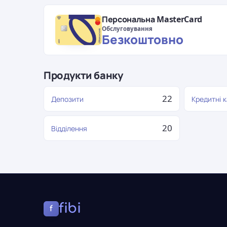
Персональна MasterCard
Обслуговування
Безкоштовно
Продукти банку
22
Депозити
Кредитні 
20
Відділення
fibi
f