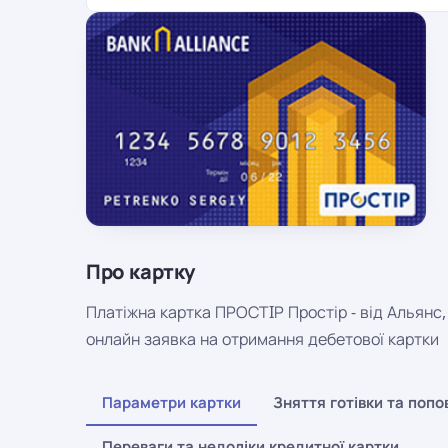
Про картку
Платіжна картка ПРОСТIР Простір - від Альянс,
онлайн заявка на отримання дебетової картки
Параметри картки
Зняття готівки та поп
Переваги та недоліки кредитної картки