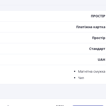
ПРОСТIР
Платіжна картка
Простір
Стандарт
UAH
Магнітна смужка
Чип