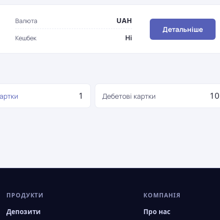
UAH
Валюта
Детальніше
Ні
Кешбек
1
10
картки
Дебетові картки
ПРОДУКТИ
КОМПАНІЯ
Депозити
Про нас