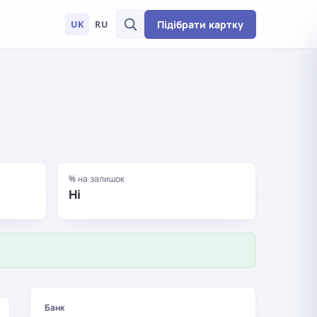
Підібрати картку
UK
RU
% на залишок
Ні
Банк