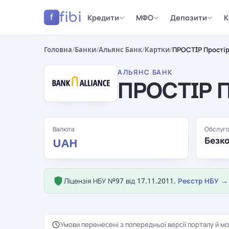
fibi
Кредити
МФО
Депозити
К
f
Головна
/
Банки
/
Альянс Банк
/
Картки
/
ПРОСТIР Прості
АЛЬЯНС БАНК
ПРОСТIР П
Валюта
Обслуго
Безк
UAH
Ліцензія НБУ №97 від 17.11.2011.
Реєстр НБУ →
Умови перенесені з попередньої версії порталу й мо