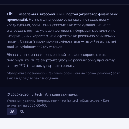
Fibi — незалежний інформаційний портал (агрегатор фінансових
пропозицій).
Fibi не є фінансовою установою, не надає послуг
кредитування, розміщення депозитів чи страхування і не несе
відповідальності за укладені договори. Інформація має виключно
інформаційний характер, не є офертою чи рекламою банківських
послуг. Ставки й умови можуть змінюватися — звіряйте актуальні
дані на офіційних сайтах установ.
Відповідальне запозичення: оцінюйте власну спроможність
повернути кошти та звертайте увагу на реальну річну процентну
ставку (РПС) і загальну вартість кредиту.
Матеріали з позначкою «Реклама» розміщені на правах реклами; за їх
зміст відповідає рекламодавець.
© 2020–2026 fibi.tech · Усі права захищено.
Умова цитування: гіперпосилання на fibi.tech обов’язкове.
· Дані
актуальні на
2026-06-03
.
UA
RU