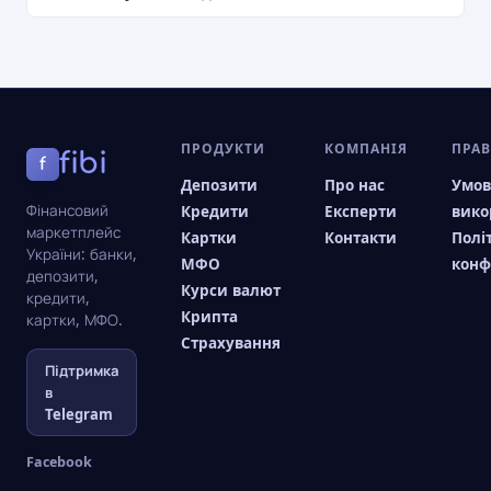
ПРОДУКТИ
КОМПАНІЯ
ПРА
fibi
f
Депозити
Про нас
Умо
Фінансовий
Кредити
Експерти
вико
маркетплейс
Картки
Контакти
Полі
України: банки,
МФО
конф
депозити,
Курси валют
кредити,
Крипта
картки, МФО.
Страхування
Підтримка
в
Telegram
Facebook