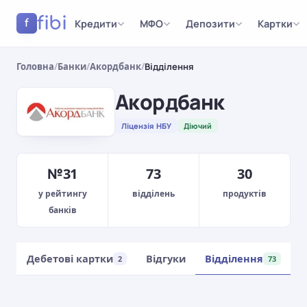
fibi
Кредити
МФО
Депозити
Картки
f
Головна
/
Банки
/
Акордбанк
/
Відділення
Акордбанк
Ліцензія НБУ
Діючий
№31
73
30
у рейтингу
відділень
продуктів
банків
Дебетові картки
Відгуки
Відділення
1
2
73