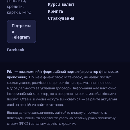
депозити,
Курси валют
кредити,
Крипта
картки, МФО.
Страхування
Підтримка
в
Telegram
Facebook
Fibi — незалежний інформаційний портал (агрегатор фінансових
пропозицій).
Fibi не є фінансовою установою, не надає послуг
кредитування, розміщення депозитів чи страхування і не несе
відповідальності за укладені договори. Інформація має виключно
інформаційний характер, не є офертою чи рекламою банківських
послуг. Ставки й умови можуть змінюватися — звіряйте актуальні
дані на офіційних сайтах установ.
Відповідальне запозичення: оцінюйте власну спроможність
повернути кошти та звертайте увагу на реальну річну процентну
ставку (РПС) і загальну вартість кредиту.