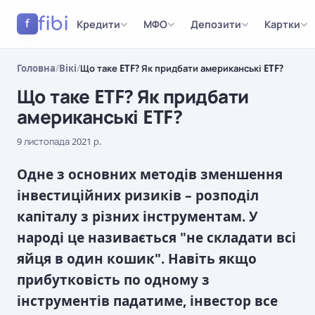
fibi
Кредити
МФО
Депозити
Картки
f
Головна
/
Вікі
/
Що таке ETF? Як придбати американські ETF?
Що таке ETF? Як придбати
американські ETF?
9 листопада 2021 р.
Одне з основних методів зменшення
інвестиційних ризиків – розподіл
капіталу з різних інструментам. У
народі це називається "не складати всі
яйця в один кошик". Навіть якщо
прибутковість по одному з
інструментів падатиме, інвестор все