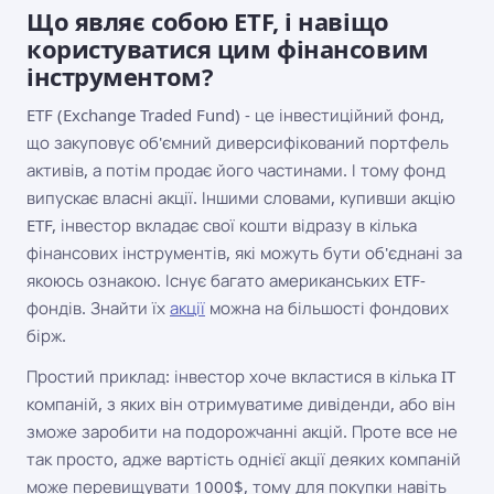
Що являє собою ETF, і навіщо
користуватися цим фінансовим
інструментом?
ETF (Exchange Traded Fund) - це інвестиційний фонд,
що закуповує об'ємний диверсифікований портфель
активів, а потім продає його частинами. І тому фонд
випускає власні акції. Іншими словами, купивши акцію
ETF, інвестор вкладає свої кошти відразу в кілька
фінансових інструментів, які можуть бути об'єднані за
якоюсь ознакою. Існує багато американських ETF-
фондів. Знайти їх
акції
можна на більшості фондових
бірж.
Простий приклад: інвестор хоче вкластися в кілька IT
компаній, з яких він отримуватиме дивіденди, або він
зможе заробити на подорожчанні акцій. Проте все не
так просто, адже вартість однієї акції деяких компаній
може перевищувати 1000$, тому для покупки навіть