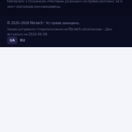
Матеріали з позначкою «Реклама» розміщені на правах реклами; за їх
зміст відповідає рекламодавець.
© 2020–2026 fibi.tech · Усі права захищено.
Умова цитування: гіперпосилання на fibi.tech обов’язкове.
· Дані
актуальні на
2026-06-08
.
UA
RU