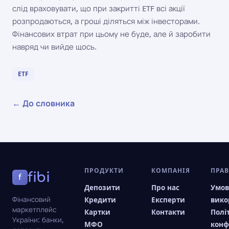
слід враховувати, що при закритті ETF всі акції
розпродаються, а гроші діляться між інвесторами.
Фінансових втрат при цьому не буде, але й заробити
навряд чи вийде щось.
ETF
← До словника
ПРОДУКТИ
КОМПАНІЯ
ПРА
fibi
f
Депозити
Про нас
Умо
Фінансовий
Кредити
Експерти
вико
маркетплейс
Картки
Контакти
Полі
України: банки,
МФО
конф