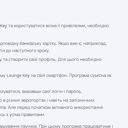
ey та користуватися всіма її привілеями, необхідно
дповідну банківську картку. Якщо вже є, наприклад,
ати до наступного кроку.
y та створити свій профіль. Для цього необхідно
му Lounge Key на свій смартфон. Програма сумісна як
уватися, вказавши свої логін і пароль.
в різних аеропортах і навіть на залізничних
лів. Але перед початком активного використання
ь з усіма правилами.
ашування лаунжів. При цьому програма працюватиме і