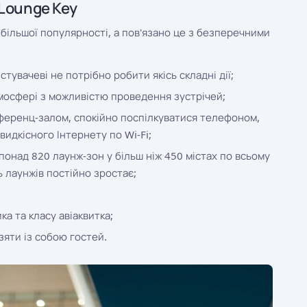
Lounge Key
 більшої популярності, а пов'язано це з безперечними
тувачеві не потрібно робити якісь складні дії;
мосфері з можливістю проведення зустрічей;
ференц-залом, спокійно поспілкуватися телефоном,
идкісного Інтернету по Wi-Fi;
онад 820 лаунж-зон у більш ніж 450 містах по всьому
сть лаунжів постійно зростає;
ка та класу авіаквитка;
зяти із собою гостей.