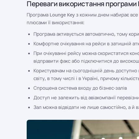
Переваги використання програми 
Програма Lounge Key з кожним днем ​​набирає все
плюсами її використання:
Програма активується автоматично, тому корис
Комфортне очікування на рейси в затишній ат
При очікуванні рейсу можна скористатися кон
відправити факс або підключитися до високошв
Користувачам на сьогоднішній день доступно п
світу, в тому числі і в Україні, причому кількі
Спрощена система входу до бізнес-залів
Доступ не залежить від авіакомпанії перевізни
Зал можна відвідати не лише самостійно, а й в