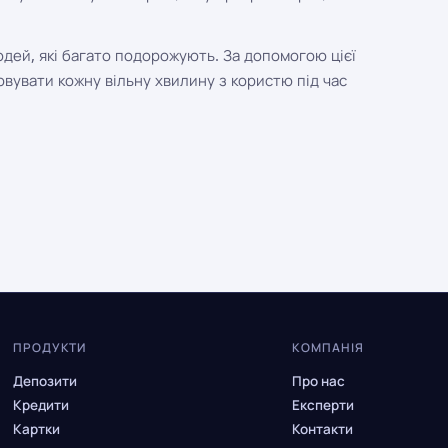
юдей, які багато подорожують. За допомогою цієї
овувати кожну вільну хвилину з користю під час
ПРОДУКТИ
КОМПАНІЯ
Депозити
Про нас
Кредити
Експерти
Картки
Контакти