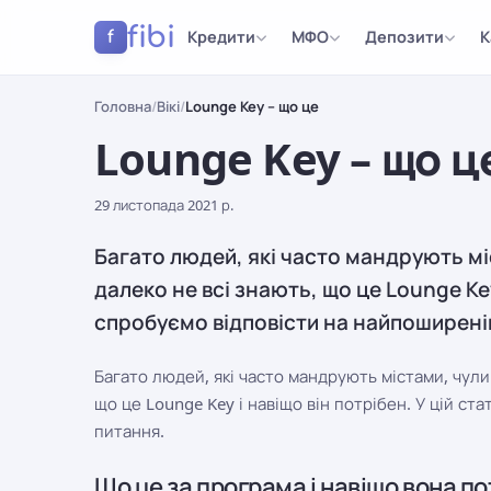
fibi
Кредити
МФО
Депозити
К
f
Головна
/
Вікі
/
Lounge Key – що це
Lounge Key – що ц
29 листопада 2021 р.
Багато людей, які часто мандрують мі
далеко не всі знають, що це Lounge Key 
спробуємо відповісти на найпоширені
Багато людей, які часто мандрують містами, чули
що це Lounge Key і навіщо він потрібен. У цій ст
питання.
Що це за програма і навіщо вона п