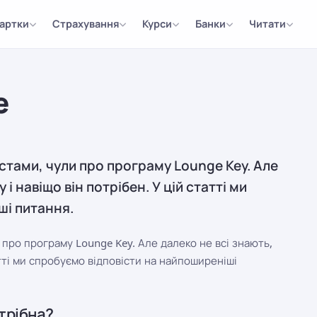
артки
Страхування
Курси
Банки
Читати
е
стами, чули про програму Lounge Key. Але
і навіщо він потрібен. У цій статті ми
ші питання.
 про програму Lounge Key. Але далеко не всі знають,
атті ми спробуємо відповісти на найпоширеніші
отрібна?