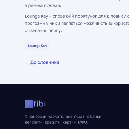
в режимі офлайн.
Lounge Key – справжній порятунок для ділових л
програми у них з'являється можливість використ
очікування рейсу.
Lounge Key
← До словника
fibi
f
Фінансовий маркетплейс України: банки,
депозити, кредити, картки, МФО.