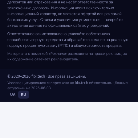
депозитов или страхования и не несёт ответственности за
заключённые договоры. Информация носит исключительно
информационный характер, не является офертой или рекламой
банковских услуг. Ставки и условия могут меняться — сверяйте
актуальные данные на официальных сайтах учреждений.
Ответственное заимствование: оценивайте собственную
способность вернуть средства и обращайте внимание на реальную
годовую процентную ставку (РГПС) и общую стоимость кредита.
Материалы с пометкой «Реклама» размещены на правах рекламы; за
их содержание отвечает рекламодатель.
© 2020–2026 fibi.tech · Все права защищены.
Условие цитирования: гиперссылка на fibi.tech обязательна.
· Данные
актуальны на
2026-06-03
.
UA
RU