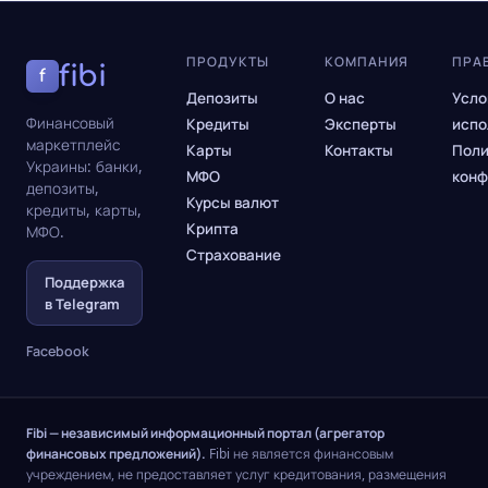
ПРОДУКТЫ
КОМПАНИЯ
ПРА
fibi
f
Депозиты
О нас
Усло
Финансовый
Кредиты
Эксперты
испо
маркетплейс
Карты
Контакты
Поли
Украины: банки,
МФО
конф
депозиты,
Курсы валют
кредиты, карты,
Крипта
МФО.
Страхование
Поддержка
в Telegram
Facebook
Fibi — независимый информационный портал (агрегатор
финансовых предложений).
Fibi не является финансовым
учреждением, не предоставляет услуг кредитования, размещения