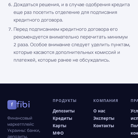
Дождаться решения, и в случае одобрения кредита
еще раз посетить отделение для подписания
кредитного договора.
Перед подписанием кредитного договора его
рекомендуется внимательно перечитать минимум
2 раза. Особое внимание следует уделить пунктам,
которые касаются дополнительных комиссий и
платежей, которые ранее не обсуждались.
ПРОДУКТЫ
КОМПАНИЯ
ПР
fibi
f
Депозиты
О нас
Ус
Финансовый
Кредиты
Эксперты
ис
маркетплейс
Карты
Контакты
По
Украины: банки,
МФО
ко
депозиты,