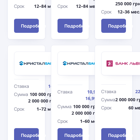
250 000 гр
Срок
12–84 мес.
Срок
12–84 мес.
Срок
12–36 мес
Подробнее
Подробнее
Подробнее
Кристалбанк
Кристалбанк
Авто
Авто
Стандарт
Стандарт
с
пробегом
Ставка
16%
Ставка
2
Ставка
10,99–
Сумма
100 000 грн–
16,99%
Сумма
2 000 000 г
2 000 000 грн
Сумма
100 000 грн–
Срок
60 ме
Срок
1–72 мес.
2 000 000 грн
Срок
1–60 мес.
Подробнее
Подробнее
Подробнее