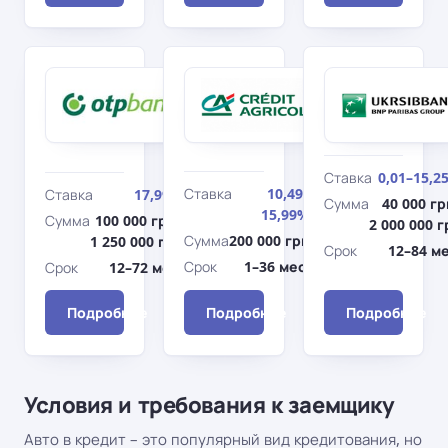
ОТП
Креди
Банк
Агриколь
Новое авто
Банк
На
(Оптимальный
мотоциклы
старт)
Ставка
0,01–15,2
Ставка
10,49–
Ставка
17,99%
Сумма
40 000 гр
15,99%
Сумма
100 000 грн–
2 000 000 г
Сумма
200 000 грн
1 250 000 грн
Срок
12–84 ме
Срок
1–36 мес.
Срок
12–72 мес.
Подробнее
Подробнее
Подробнее
Условия и требования к заемщику
Авто в кредит – это популярный вид кредитования, но