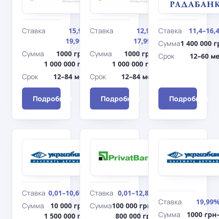
Ставка
15,99–
Ставка
12,99–
Ставка
11,4–16,
19,99%
17,99%
Сумма
1 400 000 г
Сумма
1000 грн–
Сумма
1000 грн–
Срок
12–60 ме
1 000 000 грн
1 000 000 грн
Срок
12–84 мес.
Срок
12–84 мес.
Подробнее
Подробнее
Подробнее
Укргазбанк
ПриватБанк
Легкий
На
старт
новое
авто
Ставка
0,01–10,69%
Ставка
0,01–12,8%
Ставка
19,99
Сумма
10 000 грн–
Сумма
100 000 грн–
Сумма
1000 грн
1 500 000 грн
800 000 грн