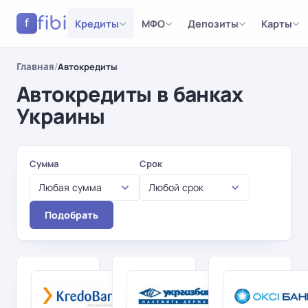
fibi
Кредиты
МФО
Депозиты
Карты
f
Главная
/
Автокредиты
Автокредиты в банках
Украины
Результаты
Сумма
Срок
Любая сумма
Любой срок
Подобрать
Кредобанк
Укргазбанк
Kredo
На авто,
TOP
находящихся