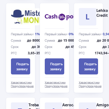
Мистер
Cashpoint
Lehko
L
Мани
Credit
1%
0%
0,9
Первый займ
Первый займ
Первый займ
от
/день
от
/день
от
до 8000 грн
до 15 000 грн
до 20 
Сумма
Сумма
Сумма
до 30 дн.
до 45 дн.
до 
Срок
Срок
Срок
3,65–3546%
0%
1743,94
РГС
РГС
РГС
Подать
Подать
Подать
заявку
заявку
заявку
Характеристики
Характеристики
Характеристики
Предупреждение
Предупреждение
Предупреждение
Treba
Aerocash
Amigo