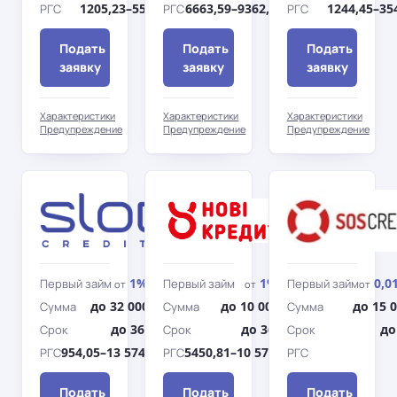
1205,23–5510,78%
6663,59–9362,43%
1244,45–35
РГС
РГС
РГС
Подать
Подать
Подать
заявку
заявку
заявку
Характеристики
Характеристики
Характеристики
Предупреждение
Предупреждение
Предупреждение
SlonCredit
Нови
Кредити
1%
1%
0,0
Первый займ
Первый займ
Первый займ
от
/день
от
/день
от
до 32 000 грн
до 10 000 грн
до 15 
Сумма
Сумма
Сумма
до 365 дн.
до 365 дн.
до
Срок
Срок
Срок
954,05–13 574,76%
5450,81–10 570,66%
РГС
РГС
РГС
Подать
Подать
Подать