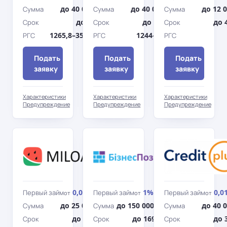
до 40 000 грн
до 40 000 грн
до 12 
Сумма
Сумма
Сумма
до 30 дн.
до 365 дн.
до 
Срок
Срок
Срок
1265,8–3549,15%
1244–3422%
РГС
РГС
РГС
Подать
Подать
Подать
заявку
заявку
заявку
Характеристики
Характеристики
Характеристики
Предупреждение
Предупреждение
Предупреждение
Miloan
БизПозыка
0,01%
1%
0,0
Первый займ
Первый займ
Первый займ
от
/день
от
/день
от
до 25 000 грн
до 150 000 грн
до 40 
Сумма
Сумма
Сумма
до 360 дн.
до 169 дн.
до 
Срок
Срок
Срок