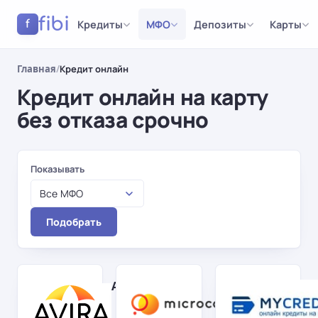
fibi
Кредиты
МФО
Депозиты
Карты
f
Главная
/
Кредит онлайн
Кредит онлайн на карту
без отказа срочно
Результаты
Показывать
Все МФО
Подобрать
AviraCredit
Microcash