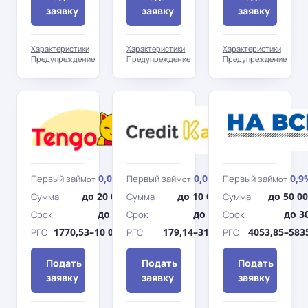
заявку
заявку
заявку
Характеристики
Характеристики
Характеристики
Предупреждение
Предупреждение
Предупреждение
Tengo
Кредит
Касса
0,01%
0,01%
0,9
Первый займ
Первый займ
Первый займ
от
/день
от
/день
от
до 20 000 грн
до 10 000 грн
до 50 0
Сумма
Сумма
Сумма
до 360 дн.
до 365 дн.
до 3
Срок
Срок
Срок
1770,53–10 037,98%
179,14–3116,24%
4053,85–583
РГС
РГС
РГС
Подать
Подать
Подать
заявку
заявку
заявку