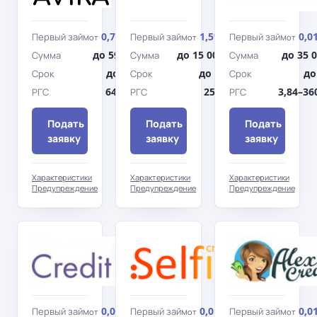
0,72%
1,5%
0,0
Первый займ
Первый займ
Первый займ
от
/день
от
/день
от
до 5900 грн
до 15 000 грн
до 35 
Сумма
Сумма
Сумма
до 21 дн.
до 90 дн.
до
Срок
Срок
Срок
6465,14%
25 750%
3,84–36
РГС
РГС
РГС
Подать
Подать
Подать
заявку
заявку
заявку
Характеристики
Характеристики
Характеристики
Предупреждение
Предупреждение
Предупреждение
Credit7
Selfie
Credit
0,01%
0,01%
0,0
Первый займ
Первый займ
Первый займ
от
/день
от
/день
от