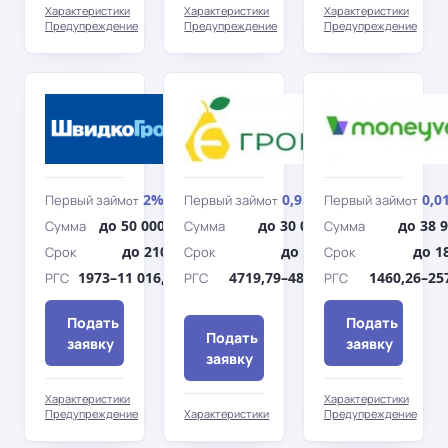
Характеристики
Характеристики
Характеристики
Предупреждение
Предупреждение
Предупреждение
ШвыдкоГроши
Е-
гроши
2%
0,95%
0,0
Первый займ
Первый займ
Первый займ
от
/день
от
/день
от
до 50 000 грн
до 30 000 грн
до 38 
Сумма
Сумма
Сумма
до 210 дн.
до 360 дн.
до 1
Срок
Срок
Срок
1973–11 016,79%
4719,79–4863,93%
1460,26–25
РГС
РГС
РГС
Подать
Подать
Подать
заявку
заявку
заявку
Характеристики
Характеристики
Предупреждение
Характеристики
Предупреждение