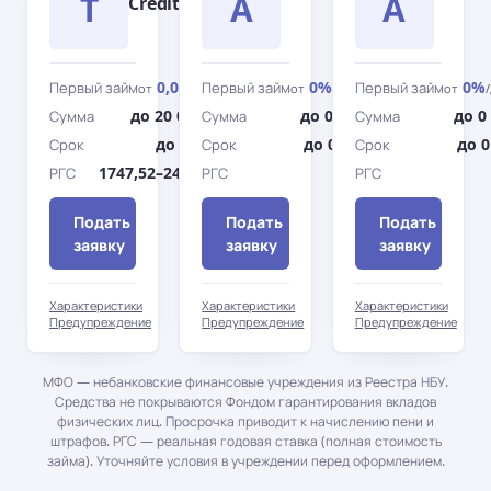
T
A
A
Credit
0,09%
0%
0%
Первый займ
Первый займ
Первый займ
от
/день
от
/день
от
до 20 000 грн
до 0 грн
до 0
Сумма
Сумма
Сумма
до 360 дн.
до 0 дн.
до 0
Срок
Срок
Срок
1747,52–2442,72%
0%
РГС
РГС
РГС
Подать
Подать
Подать
заявку
заявку
заявку
Характеристики
Характеристики
Характеристики
Предупреждение
Предупреждение
Предупреждение
МФО — небанковские финансовые учреждения из Реестра НБУ.
Средства не покрываются Фондом гарантирования вкладов
физических лиц. Просрочка приводит к начислению пени и
штрафов. РГС — реальная годовая ставка (полная стоимость
займа). Уточняйте условия в учреждении перед оформлением.