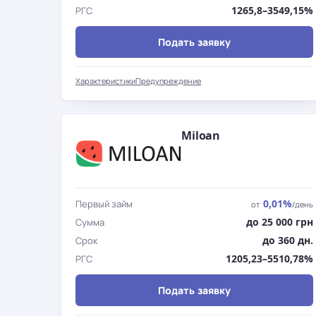
1265,8–3549,15%
РГС
Подать заявку
Характеристики
Предупреждение
Miloan
0,01%
Первый займ
от
/день
до 25 000 грн
Сумма
до 360 дн.
Срок
1205,23–5510,78%
РГС
Подать заявку