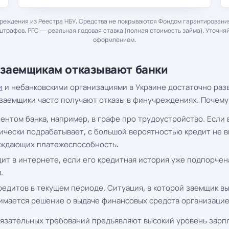
еждения из Реестра НБУ. Средства не покрываются Фондом гарантирования
штрафов. РГС — реальная годовая ставка (полная стоимость займа). Уточня
оформлением.
 заемщикам отказывают банки
и
и небанковскими организациями в Украине достаточно разв
, заемщики часто получают отказы в финучреждениях. Почему
нтом банка, например, в графе про трудоустройство. Если 
ически подрабатывает, с большой вероятностью кредит не вы
ерждающих платежеспособность.
ит в интернете, если его кредитная история уже подпорче
.
редитов в текущем периоде. Ситуация, в которой заемщик в
имается решение о выдаче финансовых средств организацие
бязательных требований предъявляют высокий уровень зарпл