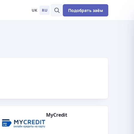
Подобрать заём
UK
RU
MyCredit