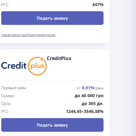
447%
РГС
Подать заявку
Характеристики
Предупреждение
CreditPlus
0,01%
Первый займ
от
/день
до 40 000 грн
Сумма
до 365 дн.
Срок
1244,45–3546,38%
РГС
Подать заявку