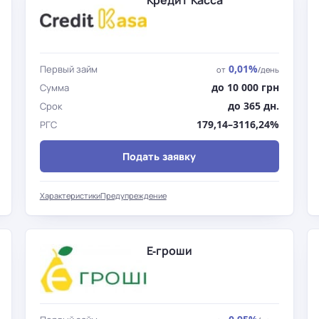
Кредит Касса
0,01%
Первый займ
от
/день
до 10 000 грн
Сумма
до 365 дн.
Срок
179,14–3116,24%
РГС
Подать заявку
Характеристики
Предупреждение
Е-гроши