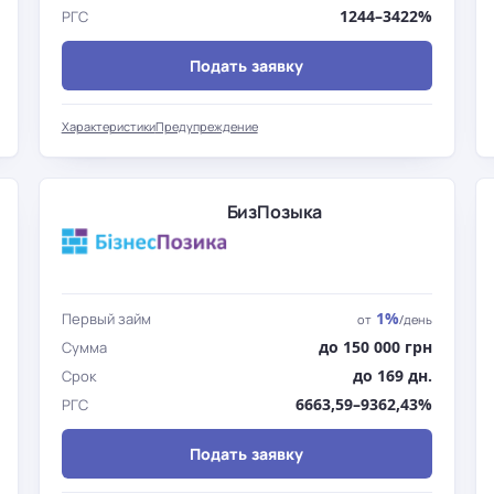
1244–3422%
РГС
Подать заявку
Характеристики
Предупреждение
БизПозыка
1%
Первый займ
от
/день
до 150 000 грн
Сумма
до 169 дн.
Срок
6663,59–9362,43%
РГС
Подать заявку