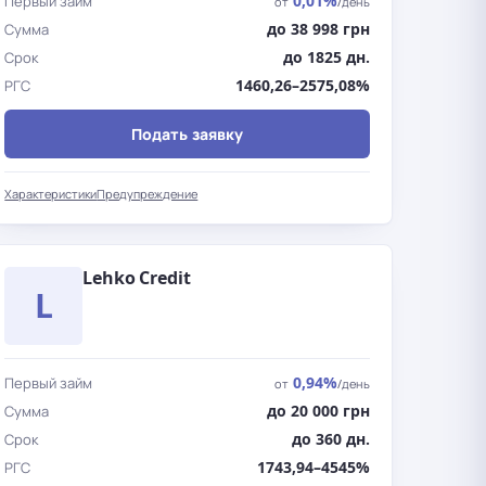
0,01%
Первый займ
от
/день
до 38 998 грн
Сумма
до 1825 дн.
Срок
1460,26–2575,08%
РГС
Подать заявку
Характеристики
Предупреждение
Lehko Credit
L
0,94%
Первый займ
от
/день
до 20 000 грн
Сумма
до 360 дн.
Срок
1743,94–4545%
РГС