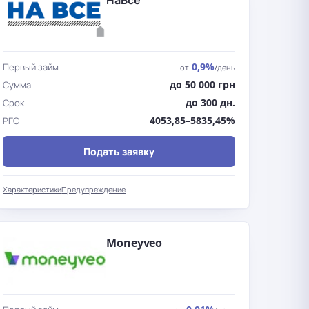
НаВсе
0,9%
Первый займ
от
/день
до 50 000 грн
Сумма
до 300 дн.
Срок
4053,85–5835,45%
РГС
Подать заявку
Характеристики
Предупреждение
Moneyveo