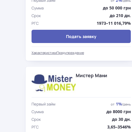
2%
Первый займ
от
/день
до 50 000 грн
Сумма
до 210 дн.
Срок
1973–11 016,79%
РГС
Подать заявку
Характеристики
Предупреждение
Мистер Мани
1%
Первый займ
от
/день
до 8000 грн
Сумма
до 30 дн.
Срок
3,65–3546%
РГС