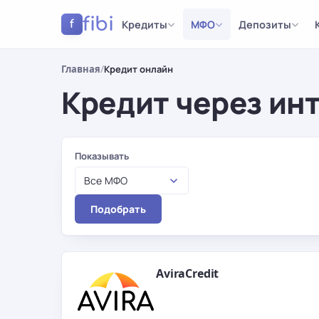
fibi
Кредиты
МФО
Депозиты
f
Главная
/
Кредит онлайн
Кредит через ин
Результаты
Показывать
Все МФО
Подобрать
AviraCredit