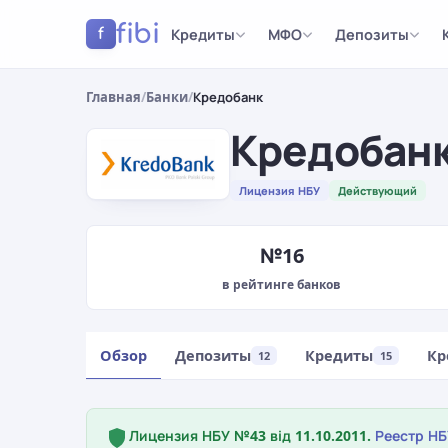
fibi
Кредиты
МФО
Депозиты
f
Главная
/
Банки
/
Кредобанк
Кредобан
Лицензия НБУ
Действующий
№16
в рейтинге банков
Обзор
Депозиты
Кредиты
Кр
12
15
Лицензия НБУ №43 від 11.10.2011.
Реестр Н