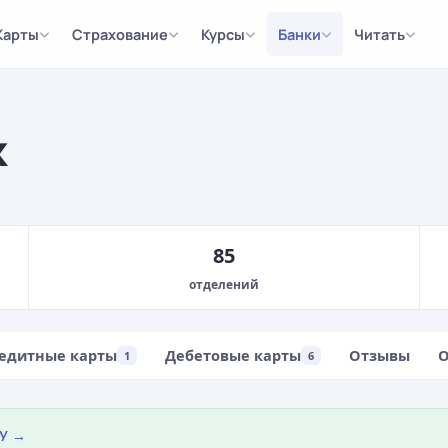
Карты
Страхование
Курсы
Банки
Читать
к
85
отделений
едитные карты
Дебетовые карты
Отзывы
О
1
6
БУ →