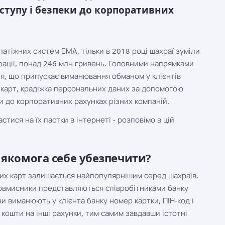
ступу і безпеки до корпоративних
платіжних систем ЕМА, тільки в 2018 році шахраї зуміли
рації, понад 246 млн гривень. Головними напрямками
я, що припускає виманювання обманом у клієнтів
 карт, крадіжка персональних даних за допомогою
и до корпоративних рахунках різних компаній.
стися на їх пастки в інтернеті - розповімо в цій
 якомога себе убезпечити?
ких карт залишається найпопулярнішим серед шахраїв.
ловмисники представляються співробітниками банку
и виманюють у клієнта банку номер картки, ПІН-код і
кошти на інші рахунки, тим самим завдавши істотні