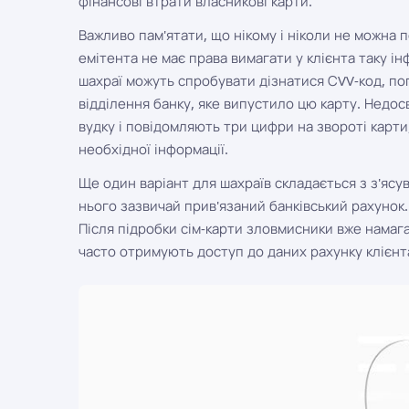
фінансові втрати власникові карти.
Важливо пам'ятати, що нікому і ніколи не можна по
емітента не має права вимагати у клієнта таку і
шахраї можуть спробувати дізнатися СVV-код, п
відділення банку, яке випустило цю карту. Недос
вудку і повідомляють три цифри на звороті карт
необхідної інформації.
Ще один варіант для шахраїв складається з з'яс
нього зазвичай прив'язаний банківський рахунок.
Після підробки сім-карти зловмисники вже намаг
часто отримують доступ до даних рахунку клієнт