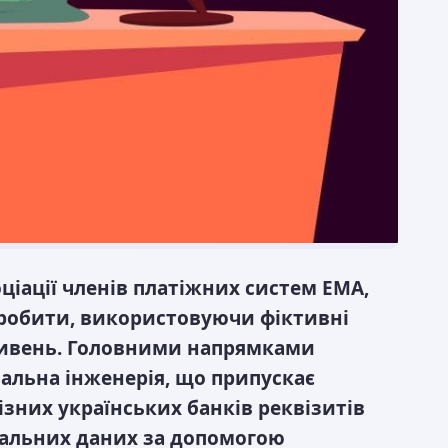
оціації членів платіжних систем ЕМА,
заробити, використовуючи фіктивні
гривень. Головними напрямками
альна інженерія, що припускає
зних українських банків реквізитів
нальних даних за допомогою