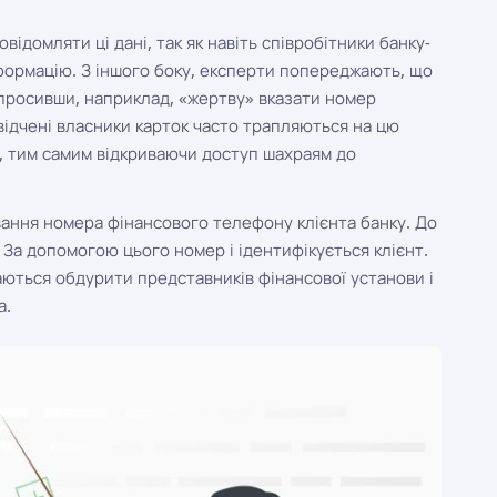
відомляти ці дані, так як навіть співробітники банку-
нформацію. З іншого боку, експерти попереджають, що
опросивши, наприклад, «жертву» вказати номер
відчені власники карток часто трапляються на цю
и, тим самим відкриваючи доступ шахраям до
ування номера фінансового телефону клієнта банку. До
 За допомогою цього номер і ідентифікується клієнт.
аються обдурити представників фінансової установи і
а.