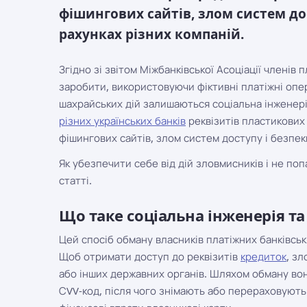
фішингових сайтів, злом систем до
рахунках різних компаній.
Згідно зі звітом Міжбанківської Асоціації членів 
заробити, використовуючи фіктивні платіжні опе
шахрайських дій залишаються соціальна інженері
різних українських банків
реквізитів пластикових
фішингових сайтів, злом систем доступу і безпек
Як убезпечити себе від дій зловмисників і не попа
статті.
Що таке соціальна інженерія та
Цей спосіб обману власників платіжних банківсь
Щоб отримати доступ до реквізитів
кредиток
, з
або інших державних органів. Шляхом обману вон
СVV-код, після чого знімають або перераховують 