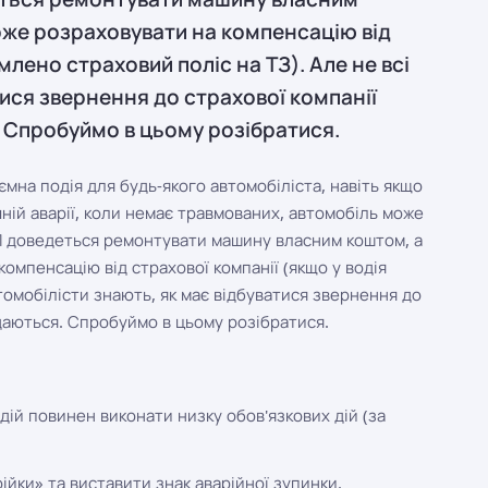
же розраховувати на компенсацію від
млено страховий поліс на ТЗ). Але не всі
тися звернення до страхової компанії
я. Спробуймо в цьому розібратися.
на подія для будь-якого автомобіліста, навіть якщо
ній аварії, коли немає травмованих, автомобіль може
 доведеться ремонтувати машину власним коштом, а
омпенсацію від страхової компанії (якщо у водія
томобілісти знають, як має відбуватися звернення до
е даються. Спробуймо в цьому розібратися.
ій повинен виконати низку обов'язкових дій (за
ійки» та виставити знак аварійної зупинки.