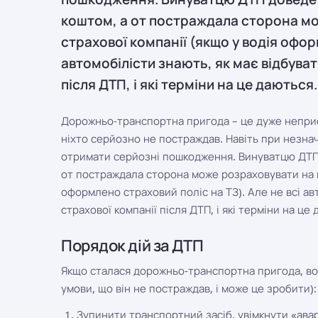
коштом, а от постраждала сторона мо
страхової компанії (якщо у водія офор
автомобілісти знають, як має відбува
після ДТП, і які терміни на це даютьс
Дорожньо-транспортна пригода – це дуже неприєм
ніхто серйозно не постраждав. Навіть при незнач
отримати серйозні пошкодження. Винуватцю ДТП
от постраждала сторона може розраховувати на к
оформлено страховий поліс на ТЗ). Але не всі ав
страхової компанії після ДТП, і які терміни на ц
Порядок дій за ДТП
Якщо сталася дорожньо-транспортна пригода, вод
умови, що він не постраждав, і може це зробити):
Зупинити транспортний засіб, увімкнути «авар