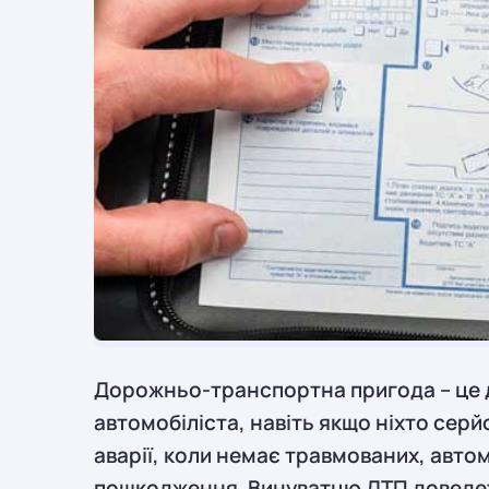
Дорожньо-транспортна пригода – це 
автомобіліста, навіть якщо ніхто серй
аварії, коли немає травмованих, авто
пошкодження. Винуватцю ДТП доведе