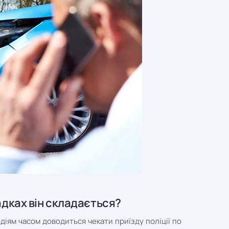
адках він складається?
одіям часом доводиться чекати приїзду поліції по