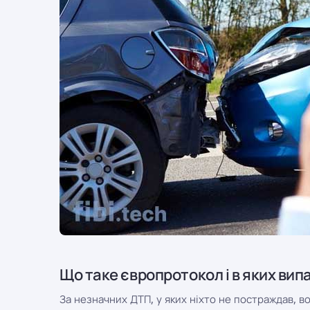
Що таке європротокол і в яких вип
За незначних ДТП, у яких ніхто не постраждав, в