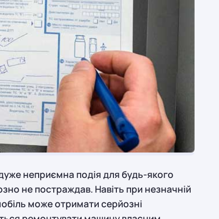
дуже неприємна подія для будь-якого
озно не постраждав. Навіть при незначній
мобіль може отримати серйозні
ться ремонтувати машину власним