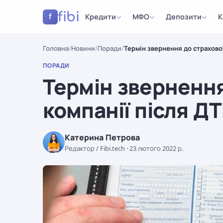
fibi
Кредити
МФО
Депозити
К
f
Головна
/
Новини
/
Поради
/
Термін звернення до страхової
ПОРАДИ
Термін звернення
компанії після Д
Катерина Петрова
Редактор / Fibi.tech
·
23 лютого 2022 р.
ПОРАДИ