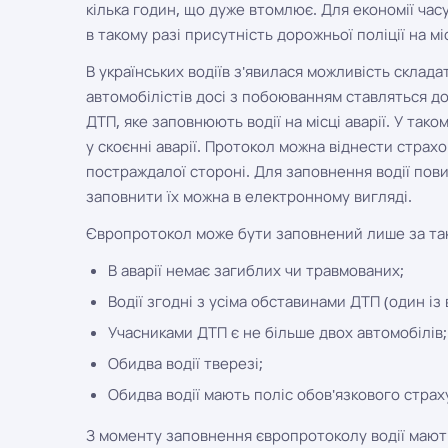
кілька годин, що дуже втомлює. Для економії часу
в такому разі присутність дорожньої поліції на мі
В українських водіїв з'явилася можливість склад
автомобілістів досі з побоюванням ставляться д
ДТП, яке заповнюють водії на місці аварії. У так
у скоєнні аварії. Протокол можна віднести страхо
постраждалої стороні. Для заповнення водії пов
заповнити їх можна в електронному вигляді.
Європротокол може бути заповнений лише за так
В аварії немає загиблих чи травмованих;
Водії згодні з усіма обставинами ДТП (один із
Учасниками ДТП є не більше двох автомобілів;
Обидва водії тверезі;
Обидва водії мають поліс обов'язкового стра
З моменту заповнення європротоколу водії мають 