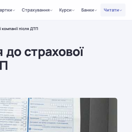
артки
Страхування
Курси
Банки
Читати
 компанії після ДТП
 до страхової
ТП