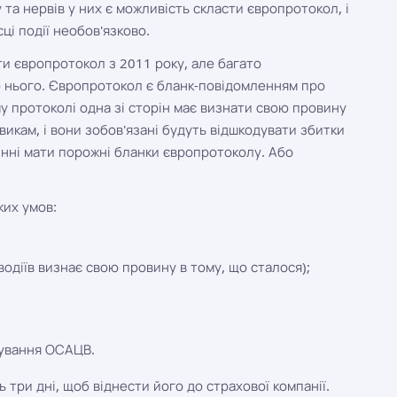
 та нервів у них є можливість скласти європротокол, і
сці події необов'язково.
ати європротокол з 2011 року, але багато
о нього. Європротокол є бланк-повідомленням про
ому протоколі одна зі сторін має визнати свою провину
викам, і вони зобов'язані будуть відшкодувати збитки
инні мати порожні бланки європротоколу. Або
их умов:
 водіїв визнає свою провину в тому, що сталося);
хування ОСАЦВ.
три дні, щоб віднести його до страхової компанії.