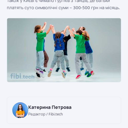
Також у Києві є чимало гуртків з танців, де батьки
платять суто символічні суми – 300-500 грн на місяць.
Катерина Петрова
Редактор / Fibi.tech