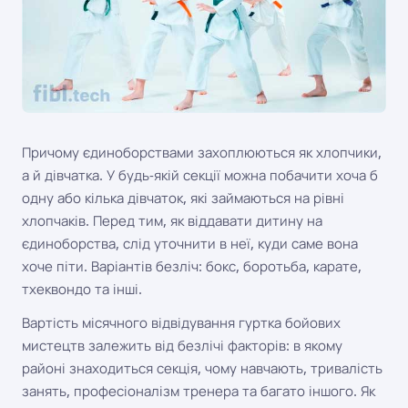
Причому єдиноборствами захоплюються як хлопчики,
а й дівчатка. У будь-якій секції можна побачити хоча б
одну або кілька дівчаток, які займаються на рівні
хлопчаків. Перед тим, як віддавати дитину на
єдиноборства, слід уточнити в неї, куди саме вона
хоче піти. Варіантів безліч: бокс, боротьба, карате,
тхеквондо та інші.
Вартість місячного відвідування гуртка бойових
мистецтв залежить від безлічі факторів: в якому
районі знаходиться секція, чому навчають, тривалість
занять, професіоналізм тренера та багато іншого. Як