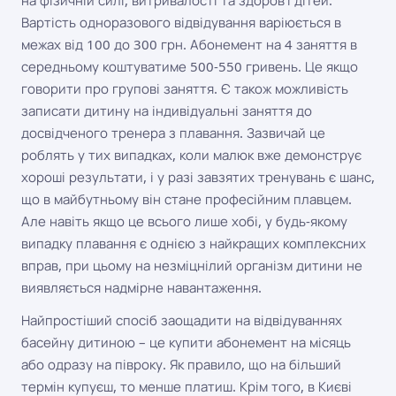
на фізичній силі, витривалості та здоров'ї дітей.
Вартість одноразового відвідування варіюється в
межах від 100 до 300 грн. Абонемент на 4 заняття в
середньому коштуватиме 500-550 гривень. Це якщо
говорити про групові заняття. Є також можливість
записати дитину на індивідуальні заняття до
досвідченого тренера з плавання. Зазвичай це
роблять у тих випадках, коли малюк вже демонструє
хороші результати, і у разі завзятих тренувань є шанс,
що в майбутньому він стане професійним плавцем.
Але навіть якщо це всього лише хобі, у будь-якому
випадку плавання є однією з найкращих комплексних
вправ, при цьому на незміцнілий організм дитини не
виявляється надмірне навантаження.
Найпростіший спосіб заощадити на відвідуваннях
басейну дитиною – це купити абонемент на місяць
або одразу на півроку. Як правило, що на більший
термін купуєш, то менше платиш. Крім того, в Києві