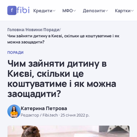
fibi
Кредити
МФО
Депозити
Картки
f
Головна
/
Новини
/
Поради
/
Чим зайняти дитину в Києві, скільки це коштуватиме і як
можна заощадити?
ПОРАДИ
Чим зайняти дитину в
Києві, скільки це
коштуватиме і як можна
заощадити?
Катерина Петрова
Редактор / Fibi.tech
·
25 січня 2022 р.
ПОРАДИ