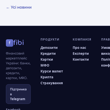
← Усі новини
ПРОДУКТИ
КОМПАНІЯ
ПРА
fibi
f
Депозити
Про нас
Умо
Фінансовий
Кредити
Експерти
вико
маркетплейс
Картки
Контакти
Полі
України: банки,
МФО
конф
депозити,
Курси валют
кредити,
Крипта
картки, МФО.
Страхування
Підтримка
в
Telegram
Facebook