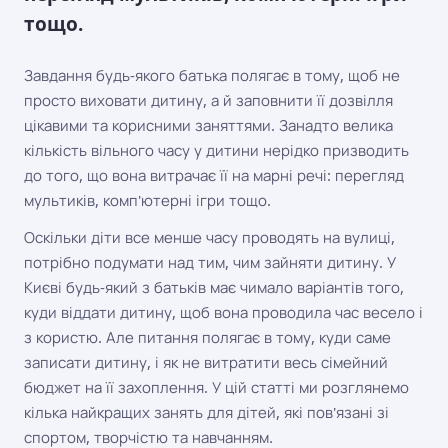
тощо.
Завдання будь-якого батька полягає в тому, щоб не
просто виховати дитину, а й заповнити її дозвілля
цікавими та корисними заняттями. Занадто велика
кількість вільного часу у дитини нерідко призводить
до того, що вона витрачає її на марні речі: перегляд
мультиків, комп'ютерні ігри тощо.
Оскільки діти все менше часу проводять на вулиці,
потрібно подумати над тим, чим зайняти дитину. У
Києві будь-який з батьків має чимало варіантів того,
куди віддати дитину, щоб вона проводила час весело і
з користю. Але питання полягає в тому, куди саме
записати дитину, і як не витратити весь сімейний
бюджет на її захоплення. У цій статті ми розглянемо
кілька найкращих занять для дітей, які пов'язані зі
спортом, творчістю та навчанням.