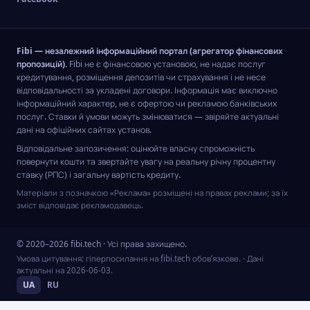
Fibi — незалежний інформаційний портал (агрегатор фінансових
пропозицій).
Fibi не є фінансовою установою, не надає послуг
кредитування, розміщення депозитів чи страхування і не несе
відповідальності за укладені договори. Інформація має виключно
інформаційний характер, не є офертою чи рекламою банківських
послуг. Ставки й умови можуть змінюватися — звіряйте актуальні
дані на офіційних сайтах установ.
Відповідальне запозичення: оцінюйте власну спроможність
повернути кошти та звертайте увагу на реальну річну процентну
ставку (РПС) і загальну вартість кредиту.
Матеріали з позначкою «Реклама» розміщені на правах реклами; за їх
зміст відповідає рекламодавець.
© 2020–2026 fibi.tech · Усі права захищено.
Умова цитування: гіперпосилання на fibi.tech обов’язкове.
· Дані
актуальні на
2026-06-03
.
UA
RU