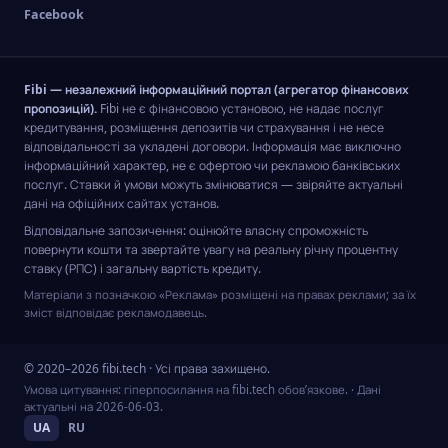
Facebook
Fibi — незалежний інформаційний портал (агрегатор фінансових
пропозицій).
Fibi не є фінансовою установою, не надає послуг
кредитування, розміщення депозитів чи страхування і не несе
відповідальності за укладені договори. Інформація має виключно
інформаційний характер, не є офертою чи рекламою банківських
послуг. Ставки й умови можуть змінюватися — звіряйте актуальні
дані на офіційних сайтах установ.
Відповідальне запозичення: оцінюйте власну спроможність
повернути кошти та звертайте увагу на реальну річну процентну
ставку (РПС) і загальну вартість кредиту.
Матеріали з позначкою «Реклама» розміщені на правах реклами; за їх
зміст відповідає рекламодавець.
© 2020–2026 fibi.tech · Усі права захищено.
Умова цитування: гіперпосилання на fibi.tech обов’язкове.
· Дані
актуальні на
2026-06-03
.
UA
RU