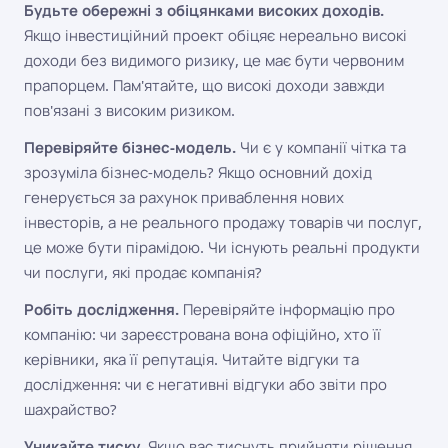
Будьте обережні з обіцянками високих доходів.
Якщо інвестиційний проект обіцяє нереально високі
доходи без видимого ризику, це має бути червоним
прапорцем. Пам'ятайте, що високі доходи завжди
пов'язані з високим ризиком.
Перевіряйте бізнес-модель.
Чи є у компанії чітка та
зрозуміла бізнес-модель? Якщо основний дохід
генерується за рахунок приваблення нових
інвесторів, а не реального продажу товарів чи послуг,
це може бути пірамідою. Чи існують реальні продукти
чи послуги, які продає компанія?
Робіть дослідження.
Перевіряйте інформацію про
компанію: чи зареєстрована вона офіційно, хто її
керівники, яка її репутація. Читайте відгуки та
дослідження: чи є негативні відгуки або звіти про
шахрайство?
Уникайте тиску.
Якщо вас тиснуть прийняти рішення