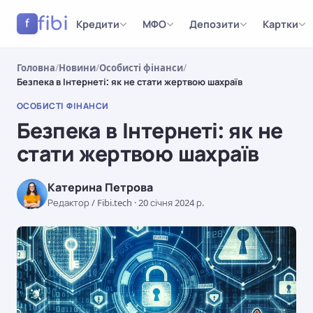
fibi
Кредити
МФО
Депозити
Картки
f
Головна
/
Новини
/
Особисті фінанси
/
Безпека в Інтернеті: як не стати жертвою шахраїв
ОСОБИСТІ ФІНАНСИ
Безпека в Інтернеті: як не
стати жертвою шахраїв
Катерина Петрова
Редактор / Fibi.tech
·
20 січня 2024 р.
ОСОБИСТІ ФІНАНСИ