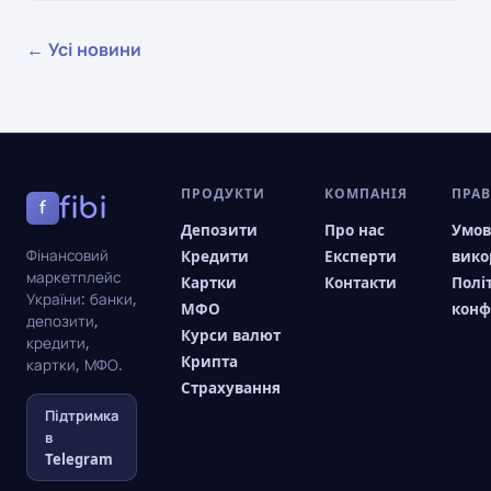
← Усі новини
ПРОДУКТИ
КОМПАНІЯ
ПРА
fibi
f
Депозити
Про нас
Умо
Фінансовий
Кредити
Експерти
вико
маркетплейс
Картки
Контакти
Полі
України: банки,
МФО
конф
депозити,
Курси валют
кредити,
Крипта
картки, МФО.
Страхування
Підтримка
в
Telegram