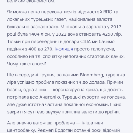
великим економістом.
Як можна легко переконатися із відомостей ВПС та
локальних турецьких газет, національна валюта
буквально зазнає краху. Мінімальна зарплата у 2017
році була 1404 ліри, у 2022 вона становить 4250 лір.
Тільки при переведенні в долари США ми бачимо
падіння з 400 до 270.
Інфляція
просто галопуюча,
особливо на тлі спочатку непоганих стартових даних.
Чому так сталося?
Ще в середині грудня, за даними Bloomberg, турецька
ліра успішно пробила показник 14 до долара. Причин
безліч, одна з них — коронавірусна криза, що досить
потріпала всю Анатолію. Турецькі курорти не головна,
але дуже істотна частина локальної економіки. І їхнє
закриття суттєво звужує приплив валюти до країни.
Але значно вагоміша проблема — ініціативи
центробанку. Реджеп Ердоган останні роки відомий