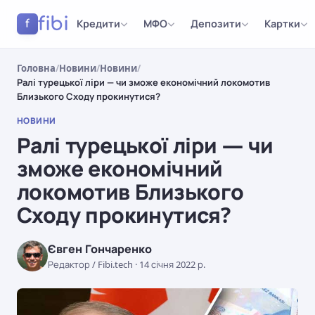
fibi
Кредити
МФО
Депозити
Картки
f
Головна
/
Новини
/
Новини
/
Ралі турецької ліри — чи зможе економічний локомотив
Близького Сходу прокинутися?
НОВИНИ
Ралі турецької ліри — чи
зможе економічний
локомотив Близького
Сходу прокинутися?
Євген Гончаренко
Редактор / Fibi.tech
·
14 січня 2022 р.
НОВИНИ