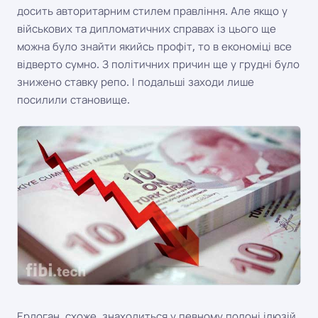
досить авторитарним стилем правління. Але якщо у
військових та дипломатичних справах із цього ще
можна було знайти якийсь профіт, то в економіці все
відверто сумно. З політичних причин ще у грудні було
знижено ставку репо. І подальші заходи лише
посилили становище.
Ердоган, схоже, знаходиться у певному полоні ілюзій