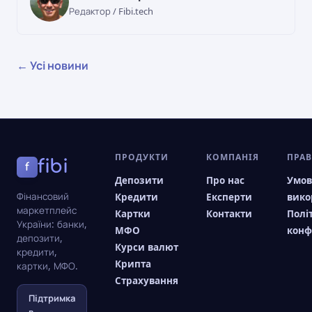
Редактор / Fibi.tech
← Усі новини
ПРОДУКТИ
КОМПАНІЯ
ПРА
fibi
f
Депозити
Про нас
Умо
Фінансовий
Кредити
Експерти
вико
маркетплейс
Картки
Контакти
Полі
України: банки,
МФО
конф
депозити,
Курси валют
кредити,
Крипта
картки, МФО.
Страхування
Підтримка