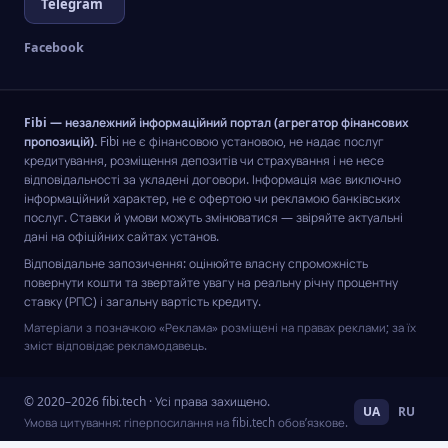
Telegram
«Качай
якості
гроші».
кредитора
Facebook
Щоб
може
дізнатися
виступати
про
будь-
продуктивність
який
Fibi — незалежний інформаційний портал (агрегатор фінансових
співпраці
банк
пропозицій).
Fibi не є фінансовою установою, не надає послуг
та
України
кредитування, розміщення депозитів чи страхування і не несе
вподобання
або
відповідальності за укладені договори. Інформація має виключно
своїх
МФО,
інформаційний характер, не є офертою чи рекламою банківських
клієнтів
послуг. Ставки й умови можуть змінюватися — звіряйте актуальні
зареєстроване
фахівці
дані на офіційних сайтах установ.
в
організації
країні. І
Відповідальне запозичення: оцінюйте власну спроможність
вирішили
для
повернути кошти та звертайте увагу на реальну річну процентну
поспілкуватися
кожного
ставку (РПС) і загальну вартість кредиту.
з
з них
Матеріали з позначкою «Реклама» розміщені на правах реклами; за їх
деякими
важливо
зміст відповідає рекламодавець.
з них.
заздалегідь
Ось що
знати
з цього
про
© 2020–2026 fibi.tech · Усі права захищено.
UA
RU
вийшло.
досвід
Умова цитування: гіперпосилання на fibi.tech обов’язкове.
користування