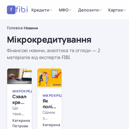
fibi
Кредити
МФО
Депозити
Картки
f
Головна
/
Новини
Мікрокредитування
Фінансові новини, аналітика та огляди — 2
матеріалів від експертів FIBI.
Результати
МІКРОКРЕДИТУВАННЯ
МІКРОКРЕДИТУВАННЯ
МІКРОКРЕДИТУВАННЯ
Схвалення
МІКРОКРЕДИТУВАННЯ
Як
кредиту:
поліпшити
як
Що
послуги
Одним
кредитна
таке
кредитування:
з
історія
кредитна
Катерина
клієнти
найважливіших
може
Катерина
історія
Петрова