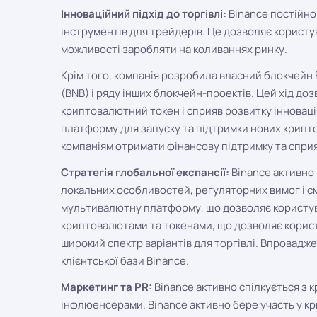
Інноваційний підхід до торгівлі:
Binance постійно
інструментів для трейдерів. Це дозволяє користу
можливості заробляти на коливаннях ринку.
Крім того, компанія розробила власний блокчейн 
(BNB) і ряду інших блокчейн-проектів. Цей хід д
криптовалютний токен і сприяв розвитку інноваці
платформу для запуску та підтримки нових крипт
компаніям отримати фінансову підтримку та сприя
Стратегія глобальної експансії:
Binance активно 
локальних особливостей, регуляторних вимог і см
мультивалютну платформу, що дозволяє користува
криптовалютами та токенами, що дозволяє корист
широкий спектр варіантів для торгівлі. Впровад
клієнтської бази Binance.
Маркетинг та PR:
Binance активно спілкується з 
інфлюенсерами. Binance активно бере участь у кр