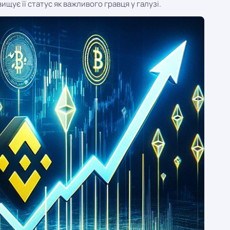
щує її статус як важливого гравця у галузі.