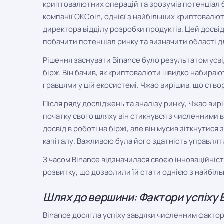
криптовалютних операцій та зрозумів потенціал б
компанії OKCoin, однієї з найбільших криптовалют
директора відділу розробки продуктів. Цей досвід
побачити потенціал ринку та визначити області д
Рішення заснувати Binance було результатом ус
бірж. Він бачив, як криптовалюти швидко набираю
гравцями у цій екосистемі. Чжао вирішив, що створ
Після ряду досліджень та аналізу ринку, Чжао ви
початку свого шляху він стикнувся з численними 
досвід в роботі на біржі, але він мусив зіткнутис
капіталу. Важливою була його здатність управляти
З часом Binance відзначилася своєю інноваційніс
розвитку, що дозволили їй стати однією з найбіль
Шлях до вершини: Фактори успіху 
Binance досягла успіху завдяки численним фактора