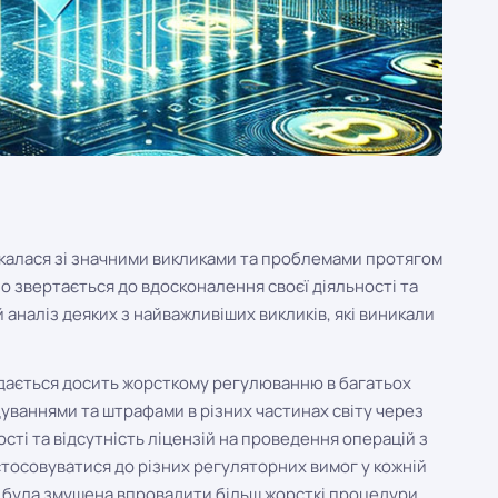
икалася зі значними викликами та проблемами протягом
но звертається до вдосконалення своєї діяльності та
аналіз деяких з найважливіших викликів, які виникали
дається досить жорсткому регулюванню в багатьох
дуваннями та штрафами в різних частинах світу через
сті та відсутність ліцензій на проведення операцій з
тосовуватися до різних регуляторних вимог у кожній
nce була змушена впровадити більш жорсткі процедури