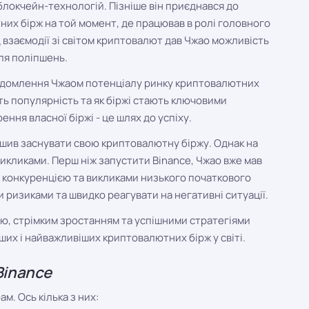
локчейн-технологій. Пізніше він приєднався до
них бірж на той момент, де працював в ролі головного
 взаємодії зі світом криптовалют дав Чжао можливість
ля поліпшень.
відомлення Чжаом потенціалу ринку криптовалютних
ть популярність та як біржі стають ключовими
ення власної біржі - це шлях до успіху.
рішив заснувати свою криптовалютну біржу. Однак на
викликами. Перш ніж запустити Binance, Чжао вже мав
я з конкуренцією та викликами низького початкового
 ризиками та швидко реагувати на негативні ситуації.
тю, стрімким зростанням та успішними стратегіями
ших і найважливіших криптовалютних бірж у світі.
Binance
м. Ось кілька з них: