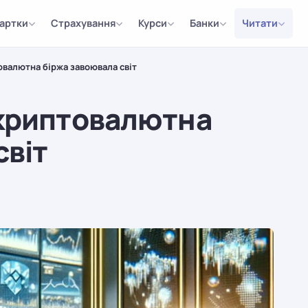
артки
Страхування
Курси
Банки
Читати
овалютна біржа завоювала світ
 криптовалютна
світ