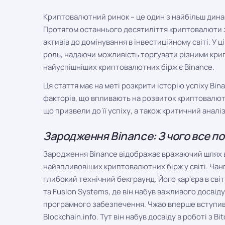
Криптовалютний ринок – це один з найбільш динамі
Протягом останнього десятиліття криптовалюти 
активів до домінування в інвестиційному світі. У 
роль, надаючи можливість торгувати різними кри
найуспішніших криптовалютних бірж є Binance.
Ця стаття має на меті розкрити історію успіху Bin
факторів, що впливають на розвиток криптовалют
що призвели до її успіху, а також критичний аналіз
Зародження Binance: З чого все п
Зародження Binance відображає вражаючий шлях ві
найвпливовіших криптовалютних бірж у світі. Чанп
глибокий технічний бекграунд. Його кар'єра в світ
та Fusion Systems, де він набув важливого досвіду
програмного забезпечення. Чжао вперше вступив 
Blockchain.info. Тут він набув досвіду в роботі з 