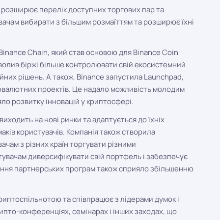
 розширює перелік доступних торгових пар та
вачам вибирати з більшим розмаїттям та розширює їхні
Binance Chain, який став основою для Binance Coin
озволив біржі більше контролювати свій екосистемний
йних рішень. А також, Binance запустила Launchpad,
овалютних проектів. Це надало можливість молодим
ло розвитку інновацій у криптосфері.
виходить на нові ринки та адаптується до їхніх
аків користувачів. Компанія також створила
чам з різних країн торгувати різними
увачам диверсифікувати свій портфель і забезпечує
ження партнерських програм також сприяло збільшенню
криптоспільнотою та співпрацює з лідерами думок і
ипто-конференціях, семінарах і інших заходах, що