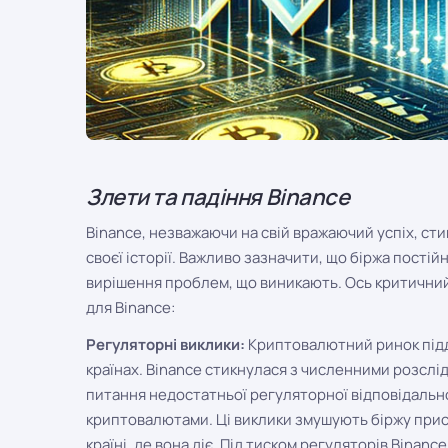
Злети та падіння Binance
Binance, незважаючи на свій вражаючий успіх, ст
своєї історії. Важливо зазначити, що біржа постій
вирішення проблем, що виникають. Ось критичний 
для Binance:
Регуляторні виклики:
Криптовалютний ринок під
країнах. Binance стикнулася з численними розслі
питання недостатньої регуляторної відповідально
криптовалютами. Ці виклики змушують біржу прис
країні, де вона діє. Під тиском регуляторів Bina