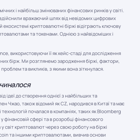
чних і найбільш змінюваних фінансових ринків у світі.
здійснили вражаючий шлях від невідомих цифрових
цій екосистемі криптовалютні біржі відіграють ключову
птовалютами та токенами. Однією з найвідоміших і
ance, використовуючи її як кейс-стаді для дослідження
них бірж. Ми розглянемо зародження біржі, фактори,
 проблем та викликів, з якими вона зіткнулася.
очиналося
д ідеї до створення однієї з найбільших та
ен Чжао, також відомий як CZ, народився в Китаї та має
і технологій почалася в компаніях, таких як Bloomberg
 у фінансовій сфері та в розробці фінансового
у світ криптовалют через свою роботу на біржі
Bitcoin та іншими криптовалютами, вивчив основи