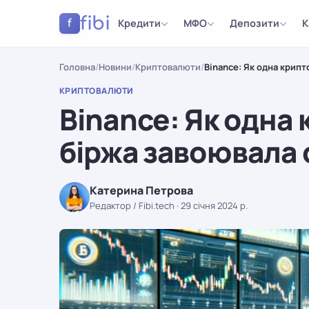
fibi
Кредити
МФО
Депозити
К
f
Головна
/
Новини
/
Криптовалюти
/
Binance: Як одна крипт
КРИПТОВАЛЮТИ
Binance: Як одна
біржа завоювала 
Катерина Петрова
Редактор / Fibi.tech
·
29 січня 2024 р.
КРИПТОВАЛЮТИ