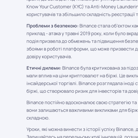
Know Your Customer (KYC) та Anti-Money Launder
користувачів та збільшило складність реєстрації т
Проблеми з безпекою:
Binance стала об'єктом ха
приклад - атака у травні 2019 року, коли було вкр
подія призвела до обмежень та підвищення безпеки
збоями в роботі платформи, що може призвести д
довіру користувачів.
Етичні дилеми:
Binance була критикована за підозр
мали вплив на ціни криптовалют на біржі. Це ви
інсайдерської торгівлі. Binance розглядала іноді 
біржі, що створювало ризик для інвесторів та дові
Binance постійно вдосконалює свою стратегію та 
вони залишаються важливими викликами для біржі
складною.
Уроки, які можна винести з історії успіху Binance
Залишайтесь на передньому краї інновацій, розш