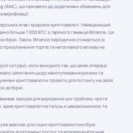
ing (AML), що призвело до додаткових обмежень для
а верифікації.
керських атак і крадіжок криптовалют. Найвідоміший
адено більше 7 000 BTC з гарячого гаманця Binance. Ця
 біржі. Також, Binance періодично стикається зі
о призупинення торгів та негативного впливу на
ілі ситуації, коли виходило так, що деякі операції
кликало запитання щодо маніпулювання ринком та
сумнівні криптовалютні проекти для лістингу на своїй
ри до біржі.
вживає заходів для вирішення цих проблем, проте
, адже криптовалютна галузь є швидкозмінною та
, дуже важливі для інших криптовалютних бірж:
ирюйте асортимент послуг та впроваджуйте нові