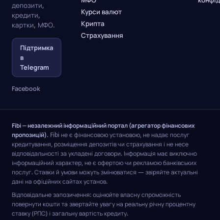
МФО
конфід
депозити,
Курси валют
кредити,
Крипта
картки, МФО.
Страхування
Підтримка
в
Telegram
Facebook
Fibi — незалежний інформаційний портал (агрегатор фінансових
пропозицій).
Fibi не є фінансовою установою, не надає послуг
кредитування, розміщення депозитів чи страхування і не несе
відповідальності за укладені договори. Інформація має виключно
інформаційний характер, не є офертою чи рекламою банківських
послуг. Ставки й умови можуть змінюватися — звіряйте актуальні
дані на офіційних сайтах установ.
Відповідальне запозичення: оцінюйте власну спроможність
повернути кошти та звертайте увагу на реальну річну процентну
ставку (РПС) і загальну вартість кредиту.