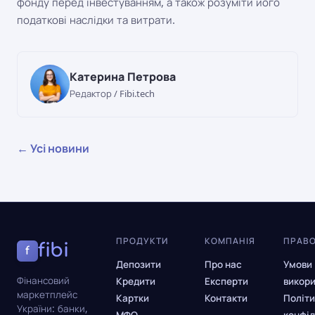
фонду перед інвестуванням, а також розуміти його
податкові наслідки та витрати.
Катерина Петрова
Редактор / Fibi.tech
← Усі новини
ПРОДУКТИ
КОМПАНІЯ
ПРАВ
fibi
f
Депозити
Про нас
Умови
Фінансовий
Кредити
Експерти
викор
маркетплейс
Картки
Контакти
Політи
України: банки,