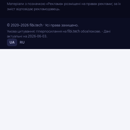
Матеріали з позначкою «Реклама» розміщені на правах реклами; за їх
зміст відповідає рекламодавець.
© 2020–2026 fibi.tech · Усі права захищено.
Умова цитування: гіперпосилання на fibi.tech обов’язкове.
· Дані
актуальні на
2026-06-03
.
UA
RU