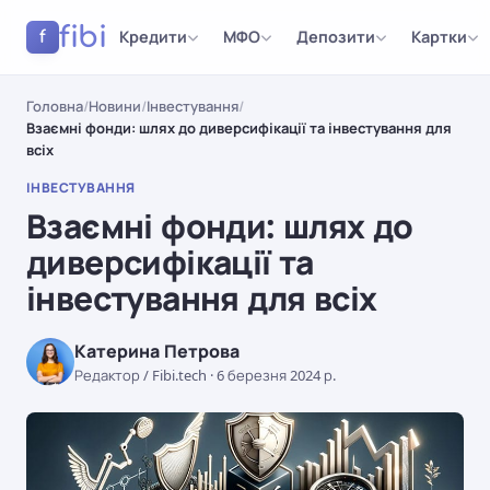
fibi
Кредити
МФО
Депозити
Картки
f
Головна
/
Новини
/
Інвестування
/
Взаємні фонди: шлях до диверсифікації та інвестування для
всіх
ІНВЕСТУВАННЯ
Взаємні фонди: шлях до
диверсифікації та
інвестування для всіх
Катерина Петрова
Редактор / Fibi.tech
·
6 березня 2024 р.
ІНВЕСТУВАННЯ