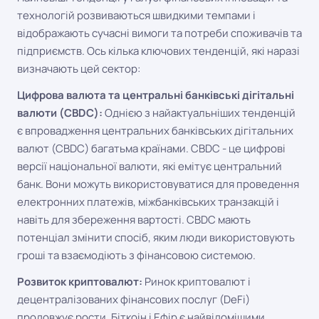
технологій розвиваються швидкими темпами і
відображають сучасні вимоги та потреби споживачів та
підприємств. Ось кілька ключових тенденцій, які наразі
визначають цей сектор:
Цифрова валюта та центральні банківські дігітальні
валюти (CBDC):
Однією з найактуальніших тенденцій
є впровадження центральних банківських дігітальних
валют (CBDC) багатьма країнами. CBDC - це цифрові
версії національної валюти, які емітує центральний
банк. Вони можуть використовуватися для проведення
електронних платежів, міжбанківських транзакцій і
навіть для збереження вартості. CBDC мають
потенціал змінити спосіб, яким люди використовують
гроші та взаємодіють з фінансовою системою.
Розвиток криптовалют:
Ринок криптовалют і
децентралізованих фінансових послуг (DeFi)
продовжує рости. Біткоін і Ефір є найвідомішими