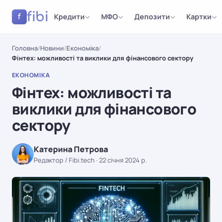
fibi
Кредити
МФО
Депозити
Картки
f
Головна
/
Новини
/
Економіка
/
Фінтех: можливості та виклики для фінансового сектору
ЕКОНОМІКА
Фінтех: можливості та
виклики для фінансового
сектору
Катерина Петрова
Редактор / Fibi.tech
·
22 січня 2024 р.
ЕКОНОМІКА