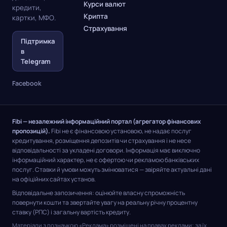
Курси валют
кредити,
Крипта
картки, МФО.
Страхування
Підтримка
в
Telegram
Facebook
Fibi — незалежний інформаційний портал (агрегатор фінансових
пропозицій).
Fibi не є фінансовою установою, не надає послуг
кредитування, розміщення депозитів чи страхування і не несе
відповідальності за укладені договори. Інформація має виключно
інформаційний характер, не є офертою чи рекламою банківських
послуг. Ставки й умови можуть змінюватися — звіряйте актуальні дані
на офіційних сайтах установ.
Відповідальне запозичення: оцінюйте власну спроможність
повернути кошти та звертайте увагу на реальну річну процентну
ставку (РПС) і загальну вартість кредиту.
Матеріали з позначкою «Реклама» розміщені на правах реклами; за їх