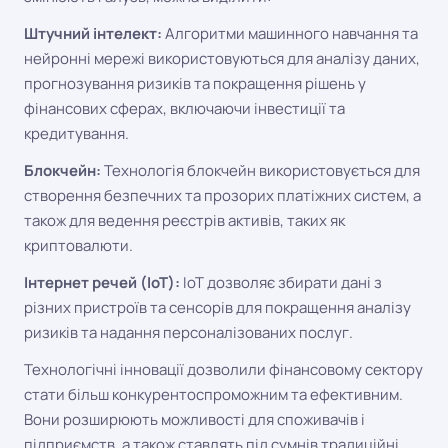
Штучний інтелект:
Алгоритми машинного навчання та
нейронні мережі використовуються для аналізу даних,
прогнозування ризиків та покращення рішень у
фінансових сферах, включаючи інвестиції та
кредитування.
Блокчейн:
Технологія блокчейн використовується для
створення безпечних та прозорих платіжних систем, а
також для ведення реєстрів активів, таких як
криптовалюти.
Інтернет речей (IoT):
IoT дозволяє збирати дані з
різних пристроїв та сенсорів для покращення аналізу
ризиків та надання персоналізованих послуг.
Технологічні інновації дозволили фінансовому сектору
стати більш конкурентоспроможним та ефективним.
Вони розширюють можливості для споживачів і
підприємств, а також ставлять під сумнів традиційні