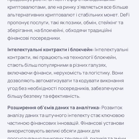
криптовалютами, але на ринку з'являється все більше
альтернативних криптовалют і стабільних монет. DeFi
пропонує послуги, такі як позики, обмін, стейкінг та
зберігання, на блокчейні, обходячи традиційні
фінансові посередники.
Інтелектуальні контракти і блокчейн:
Інтелектуальні
контракти, які працюють на технології блокчейн,
стають більш популярними в різних галузях,
включаючи фінанси, нерухомість та логістику. Вони
дозволяють автоматизувати та кодувати виконання
угод без необхідності посередників, забезпечуючи
більшу безпеку та ефективність.
Розширення об'ємів даних та аналітика:
Розвиток
аналізу даних та штучного інтелекту стає ключовою
частиною фінансових інновацій. Фінансові установи
використовують великі обсяги даних для
прогнозування ринкових тенденцій, ризиків та зміни