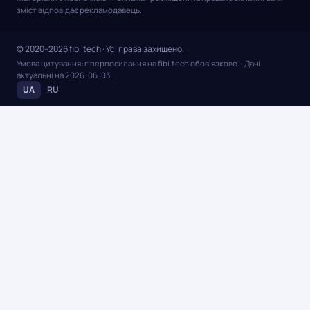
зміст відповідає рекламодавець.
© 2020–2026 fibi.tech · Усі права захищено.
Умова цитування: гіперпосилання на fibi.tech обов’язкове.
· Дані
актуальні на
2026-06-03
.
UA
RU