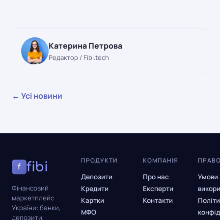
Катерина Петрова
Редактор / Fibi.tech
← Усі новини
ПРОДУКТИ
КОМПАНІЯ
ПРАВ
fibi
f
Депозити
Про нас
Умови
Фінансовий
Кредити
Експерти
викор
маркетплейс
Картки
Контакти
Політи
України: банки,
МФО
конфід
депозити,