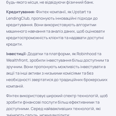
будь-якого місця, не відвідуючи фізичний банк.
Кредитування:
Фінтех-компанії, як Upstart та
LendingClub, пропонують інноваційні підходи до
кредитування. Вони використовують алгоритми
машинного навчання та аналіз даних, щоб оцінювати
кредитоспроможність клієнтів та надавати доступні
кредити.
Інвестиції:
Додатки та платформи, як Robinhood та
Wealthfront, зробили інвестування більш доступним та
зручним. Вони пропонують можливість інвестувати в
акції та інші активи з низькими комісіями та без
необхідності звертатися до традиційних брокерських
компаній.
Фінтех використовує широкий спектр технологій, щоб
зробити фінансові послуги більш ефективними та
доступними. Серед найважливіших технологій, які
змінюють галузь, можна виділити: