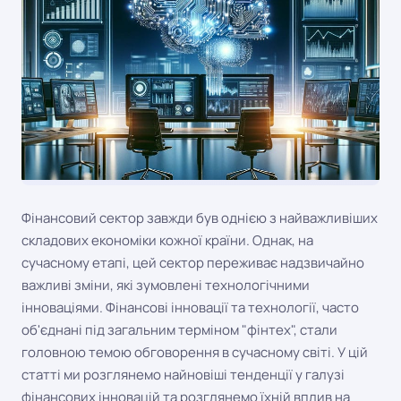
Фінансовий сектор завжди був однією з найважливіших
складових економіки кожної країни. Однак, на
сучасному етапі, цей сектор переживає надзвичайно
важливі зміни, які зумовлені технологічними
інноваціями. Фінансові інновації та технології, часто
об'єднані під загальним терміном "фінтех", стали
головною темою обговорення в сучасному світі. У цій
статті ми розглянемо найновіші тенденції у галузі
фінансових інновацій та розглянемо їхній вплив на