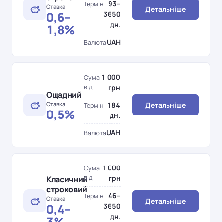
93–
Термін
Ставка
Детальніше
0,6–
3650
дн.
1,8%
UAH
Валюта
1 000
Сума
від
грн
Ощадний
Ставка
184
Детальніше
Термін
0,5%
дн.
UAH
Валюта
1 000
Сума
від
грн
Класичний
строковий
46–
Термін
Ставка
Детальніше
0,4–
3650
дн.
3%