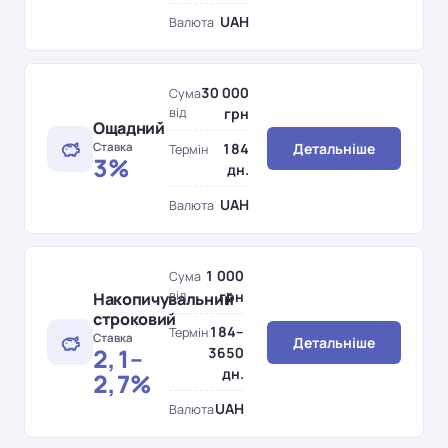
UAH
Валюта
30 000
Сума
від
грн
Ощадний
Ставка
184
Детальніше
Термін
3%
дн.
UAH
Валюта
1 000
Сума
від
грн
Накопичувальний
строковий
184–
Термін
Ставка
Детальніше
2,1–
3650
дн.
2,7%
UAH
Валюта