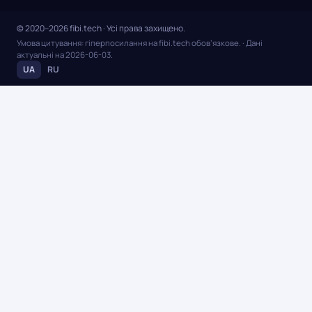
© 2020–2026 fibi.tech · Усі права захищено.
Умова цитування: гіперпосилання на fibi.tech обов’язкове.
· Дані
актуальні на
2026-06-03
.
UA
RU