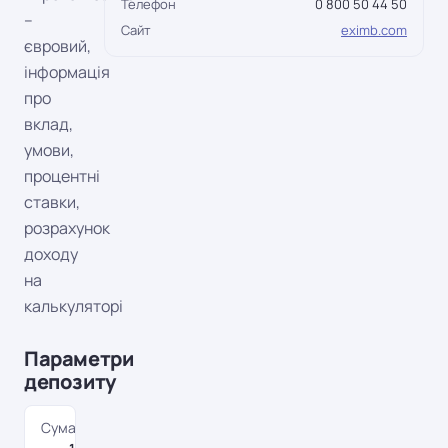
Телефон
0 800 50 44 50
–
Сайт
eximb.com
євровий,
інформація
про
вклад,
умови,
процентні
ставки,
розрахунок
доходу
на
калькуляторі
Параметри
депозиту
Сума депозиту