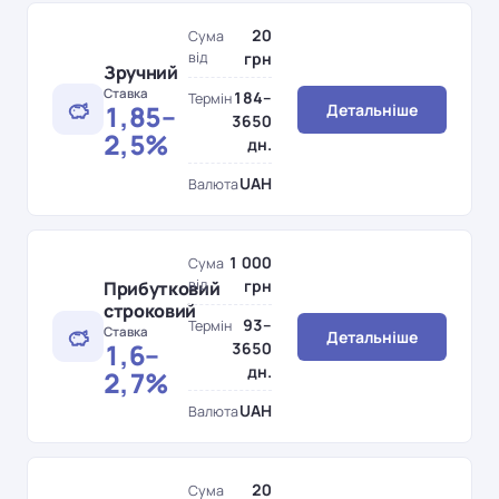
20
Сума
від
грн
Зручний
Ставка
184–
Термін
1,85–
Детальніше
3650
2,5%
дн.
UAH
Валюта
1 000
Сума
від
грн
Прибутковий
строковий
93–
Термін
Ставка
Детальніше
1,6–
3650
дн.
2,7%
UAH
Валюта
20
Сума