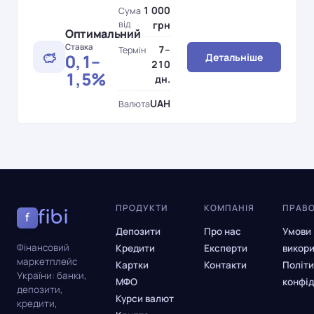
1 000
Сума
від
грн
Оптимальний
Ставка
7–
Термін
0,1–
Детальніше
210
1,5%
дн.
UAH
Валюта
ПРОДУКТИ
КОМПАНІЯ
ПРАВ
fibi
f
Депозити
Про нас
Умови
Фінансовий
Кредити
Експерти
викор
маркетплейс
Картки
Контакти
Політи
України: банки,
МФО
конфід
депозити,
Курси валют
кредити,