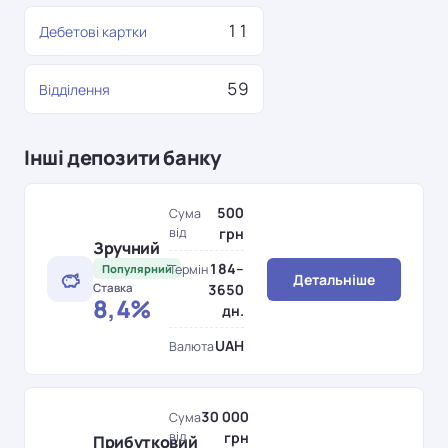
11
Дебетові картки
59
Відділення
Інші депозити банку
500
Сума
від
грн
Зручний
184–
Популярний
Термін
Детальніше
Ставка
3650
8,4%
дн.
UAH
Валюта
30 000
Сума
від
грн
Прибутковий