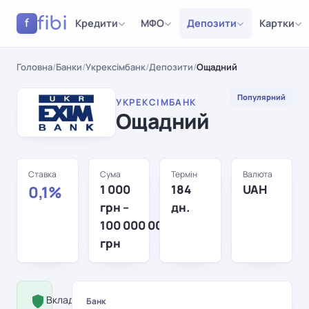
fibi
Кредити
МФО
Депозити
Картки
f
Головна
/
Банки
/
Укрексімбанк
/
Депозити
/
Ощадний
Популярний
УКРЕКСІМБАНК
Ощадний
Ставка
Сума
Термін
Валюта
1 000
184
UAH
0,1%
грн –
дн.
100 000 000
грн
Вклад застрахований Фондом
Банк