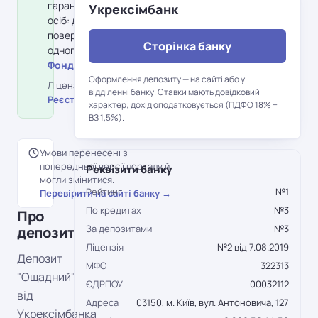
гарантування вкладів фізичних
Укрексімбанк
осіб: держава гарантує
повернення до 600 000 грн на
Сторінка банку
одного вкладника в банку.
Фонд гарантування вкладів →
Оформлення депозиту — на сайті або у
Ліцензія НБУ №2 від 7.08.2019 ·
відділенні банку. Ставки мають довідковий
Реєстр НБУ →
характер; дохід оподатковується (ПДФО 18% +
ВЗ 1,5%).
Умови перенесені з
попередньої версії порталу й
Реквізити банку
могли змінитися.
Рейтинг
№1
Перевірити на сайті банку →
По кредитах
№3
Про
За депозитами
№3
депозит
Ліцензія
№2 від 7.08.2019
Депозит
МФО
322313
"Ощадний"
ЄДРПОУ
00032112
від
Адреса
03150, м. Київ, вул. Антоновича, 127
Укрексімбанка