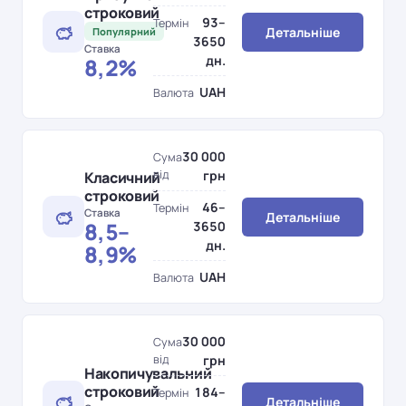
строковий
93–
Термін
Детальніше
Популярний
3650
Ставка
дн.
8,2%
UAH
Валюта
30 000
Сума
від
грн
Класичний
строковий
46–
Термін
Ставка
Детальніше
8,5–
3650
дн.
8,9%
UAH
Валюта
30 000
Сума
від
грн
Накопичувальний
строковий
184–
Термін
Детальніше