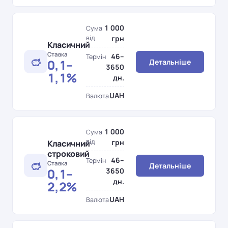
1 000
Сума
від
грн
Класичний
Ставка
46–
Термін
0,1–
Детальніше
3650
1,1%
дн.
UAH
Валюта
1 000
Сума
від
грн
Класичний
строковий
46–
Термін
Ставка
Детальніше
0,1–
3650
дн.
2,2%
UAH
Валюта