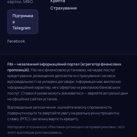
Крипта
картки, МФО.
Страхування
Підтримка
в
Telegram
Facebook
Fibi — незалежний інформаційний портал (агрегатор фінансових
пропозицій).
Fibi не є фінансовою установою, не надає послуг
кредитування, розміщення депозитів чи страхування і не несе
відповідальності за укладені договори. Інформація має виключно
інформаційний характер, не є офертою чи рекламою банківських
послуг. Ставки й умови можуть змінюватися — звіряйте актуальні дані
на офіційних сайтах установ.
Відповідальне запозичення: оцінюйте власну спроможність
повернути кошти та звертайте увагу на реальну річну процентну
ставку (РПС) і загальну вартість кредиту.
Матеріали з позначкою «Реклама» розміщені на правах реклами; за їх
зміст відповідає рекламодавець.