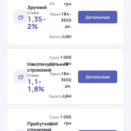
від
грн
Зручний
Ставка
184–
Термін
1,35–
Детальніше
3650
2%
дн.
UAH
Валюта
1 000
Сума
від
грн
Накопичувальний
строковий
184–
Термін
Ставка
Детальніше
1,1–
3650
дн.
1,8%
UAH
Валюта
1 000
Сума
від
грн
Прибутковий
строковий