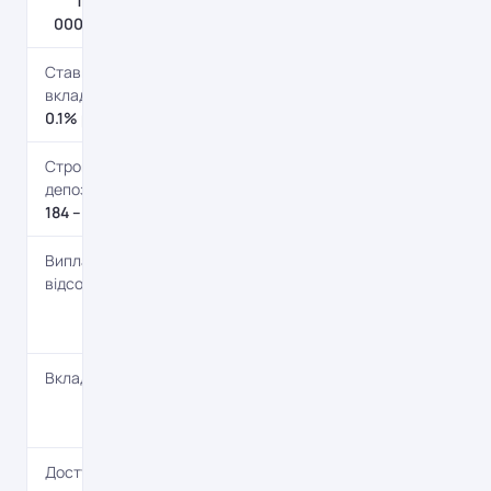
1 000 – 100
000 000 євро
Ставка по
вкладу
0.1% річних
Строк
депозиту
184 – дн.
Виплата
відсотків
В кінці
терміну
Вкладник
Фізичним
особам
Доступні