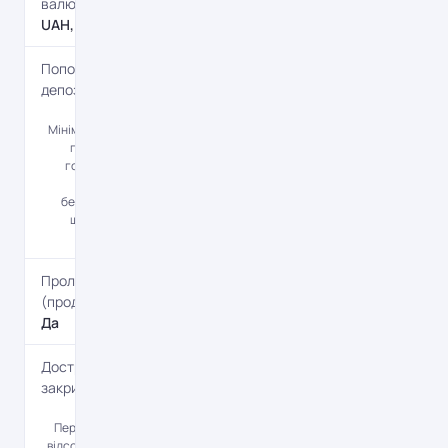
валюти
UAH, USD, EUR
Поповнення
депозиту
Да
Мінімальна сума
поповнення:
готівкою - 100
євро,
безготівковим
шляхом - без
обмежень.
Пролонгація
(продовження)
Да
Дострокова
закриття
Да
Перерахування
відсотків на суму