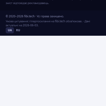
зміст відповідає рекламодавець.
© 2020–2026 fibi.tech · Усі права захищено.
Умова цитування: гіперпосилання на fibi.tech обов’язкове.
· Дані
актуальні на
2026-06-03
.
UA
RU