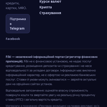
Курси валют
кредити,
Крипта
картки, МФО.
Страхування
Підтримка
в
Telegram
Facebook
Fibi — незалежний інформаційний портал (агрегатор фінансових
пропозицій).
Fibi не є фінансовою установою, не надає послуг
кредитування, розміщення депозитів чи страхування і не несе
відповідальності за укладені договори. Інформація має виключно
інформаційний характер, не є офертою чи рекламою банківських
послуг. Ставки й умови можуть змінюватися — звіряйте актуальні
дані на офіційних сайтах установ.
Відповідальне запозичення: оцінюйте власну спроможність
повернути кошти та звертайте увагу на реальну річну процентну
ставку (РПС) і загальну вартість кредиту.
Матеріали з позначкою «Реклама» розміщені на правах реклами; за їх