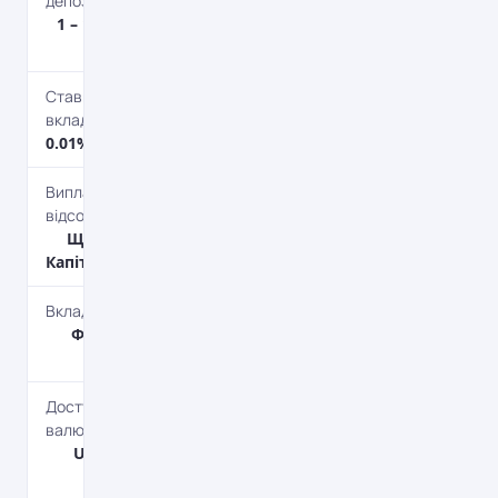
депозиту
1 – 1 000 000
дол.
Ставка по
вкладу
0.01% річних
Виплата
відсотків
Щомісяця,
Капіталізація
Вкладник
Фізичним
особам
Доступні
валюти
UAH, USD,
EUR