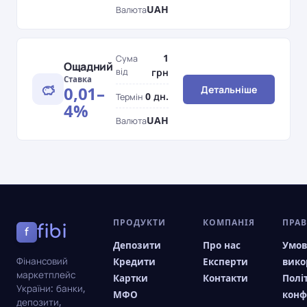
UAH
Валюта
1
Сума
Ощадний
від
грн
Ставка
0,01–
Детальніше
0 дн.
Термін
4%
UAH
Валюта
ПРОДУКТИ
КОМПАНІЯ
ПРА
fibi
f
Депозити
Про нас
Умо
Фінансовий
Кредити
Експерти
вико
маркетплейс
Картки
Контакти
Полі
України: банки,
МФО
конф
депозити,