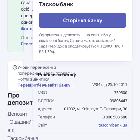
гарантування вкладів фізичних
Таскомбанк
осіб: держава гарантує
повернення до 600 000 грн на
Сторінка банку
одного вкладника в банку.
Фонд гарантування вкладів →
Оформлення депозиту — на сайті або у
Ліцензія НБУ №84 від 25.10.2011 ·
відділенні банку. Ставки мають довідковий
Реєстр НБУ →
характер; дохід оподатковується (ПДФО 18% +
ВЗ 1,5%).
Умови перенесені з
попередньої версії порталу й
Реквізити банку
могли змінитися.
Ліцензія
№84 від 25.10.2011
Перевірити на сайті банку →
МФО
339500
Про
ЄДРПОУ
09806443
депозит
Адреса
01032, м. Київ, вул. С.Петлюри, 30
Депозит
Телефон
0 800 503 580
"Ощадний"
Сайт
tascombank.ua
від
Таскомбанка