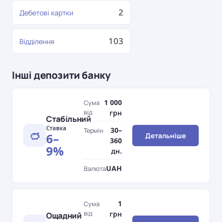
2
Дебетові картки
103
Відділення
Інші депозити банку
1 000
Сума
від
грн
Стабільний
Ставка
30–
Термін
6–
Детальніше
360
9%
дн.
UAH
Валюта
1
Сума
від
грн
Ощадний