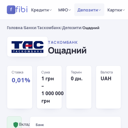
fibi
Кредити
МФО
Депозити
Картки
f
Головна
/
Банки
/
Таскомбанк
/
Депозити
/
Ощадний
ТАСКОМБАНК
Ощадний
Ставка
Сума
Термін
Валюта
1 грн
0 дн.
UAH
0,01%
–
1 000 000
грн
Вклад застрахований Фондом
Банк