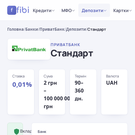
fibi
Кредити
МФО
Депозити
Картки
f
Головна
/
Банки
/
ПриватБанк
/
Депозити
/
Стандарт
ПРИВАТБАНК
Стандарт
Ставка
Сума
Термін
Валюта
2 грн
90–
UAH
0,01%
–
360
100 000 000
дн.
грн
Вклад застрахований Фондом
Банк