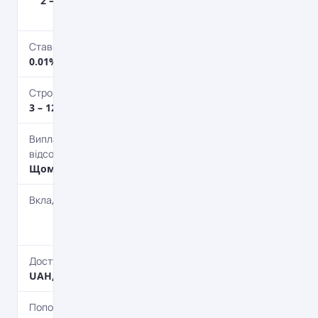
2 – 100 000 000
євро
Ставка по вкладу
0.01% річних
Строк депозиту
3 – 12 міс.
Виплата
відсотків
Щомісяця
Вкладник
Фізичним
особам
Доступні валюти
UAH, USD, EUR
Поповнення