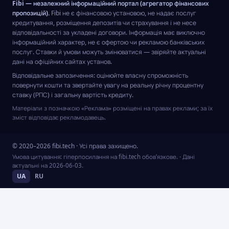
Fibi — незалежний інформаційний портал (агрегатор фінансових
пропозицій).
Fibi не є фінансовою установою, не надає послуг
кредитування, розміщення депозитів чи страхування і не несе
відповідальності за укладені договори. Інформація має виключно
інформаційний характер, не є офертою чи рекламою банківських
послуг. Ставки й умови можуть змінюватися — звіряйте актуальні
дані на офіційних сайтах установ.
Відповідальне запозичення: оцінюйте власну спроможність
повернути кошти та звертайте увагу на реальну річну процентну
ставку (РПС) і загальну вартість кредиту.
Матеріали з позначкою «Реклама» розміщені на правах реклами; за їх
зміст відповідає рекламодавець.
© 2020–2026 fibi.tech · Усі права захищено.
Умова цитування: гіперпосилання на fibi.tech обов’язкове.
· Дані
актуальні на
2026-06-03
.
UA
RU