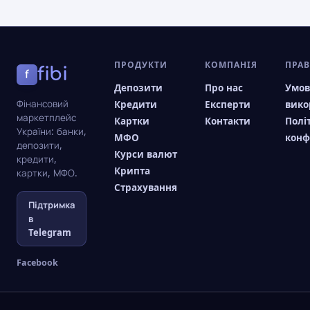
ПРОДУКТИ
КОМПАНІЯ
ПРА
fibi
f
Депозити
Про нас
Умо
Фінансовий
Кредити
Експерти
вико
маркетплейс
Картки
Контакти
Полі
України: банки,
МФО
конф
депозити,
Курси валют
кредити,
Крипта
картки, МФО.
Страхування
Підтримка
в
Telegram
Facebook