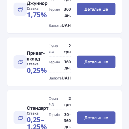
Джуниор
Ставка
360
Детальніше
Термін
1,75%
дн.
UAH
Валюта
2
Сума
від
грн
Приват-
вклад
360
Детальніше
Термін
Ставка
дн.
0,25%
UAH
Валюта
2
Сума
від
грн
Стандарт
Ставка
30–
Термін
0,25–
Детальніше
360
1,25%
дн.