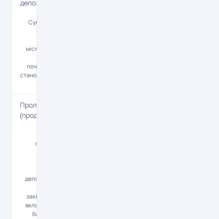
депозиту
Да
Сума поповнення
протягом
календарного
місяця не повинна
перевищувати
початкову суму та
становити не більше
3 000 євро
Пролонгація
(продовження)
Да
Вклад
продовжується
автоматично.
Скасувати
продовження
депозиту можна за
30 днів до
закінчення строку
вкладу у відділенні
банку або через