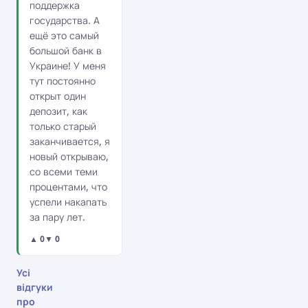
поддержка
государства. А
ещё это самый
большой банк в
Украине! У меня
тут постоянно
открыт один
депозит, как
только старый
заканчивается, я
новый открываю,
со всеми теми
процентами, что
успели накапать
за пару лет.
▲ 0
▼ 0
Усі
відгуки
про