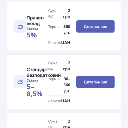
2
Сума
від
грн
Приват-
вклад
360
Детальніше
Термін
Ставка
дн.
5%
UAH
Валюта
2
Сума
від
грн
Стандарт
безподатковий
30–
Термін
Ставка
Детальніше
5–
360
дн.
8,5%
UAH
Валюта
2
Сума
від
грн