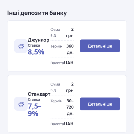
Інші депозити банку
2
Сума
від
грн
Джуниор
Ставка
360
Детальніше
Термін
8,5%
дн.
UAH
Валюта
2
Сума
від
грн
Стандарт
Ставка
30–
Термін
7,5–
Детальніше
720
9%
дн.
UAH
Валюта