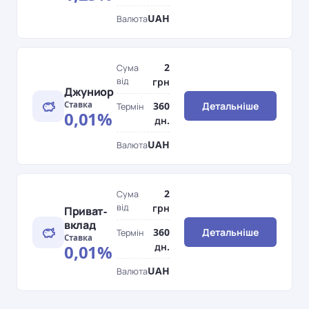
UAH
Валюта
2
Сума
від
грн
Джуниор
Ставка
360
Детальніше
Термін
0,01%
дн.
UAH
Валюта
2
Сума
від
грн
Приват-
вклад
360
Детальніше
Термін
Ставка
дн.
0,01%
UAH
Валюта