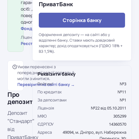
гарантування вкладів фізичних
ПриватБанк
осіб: держава гарантує
повернення до 600 000 грн на
Сторінка банку
одного вкладника в банку.
Фонд гарантування вкладів →
Оформлення депозиту — на сайті або у
Ліцензія НБУ №22 від 05.10.2011 ·
відділенні банку. Ставки мають довідковий
Реєстр НБУ →
характер; дохід оподатковується (ПДФО 18% +
ВЗ 1,5%).
Умови перенесені з
попередньої версії порталу й
Реквізити банку
могли змінитися.
Рейтинг
№3
Перевірити на сайті банку →
По кредитах
№11
Про
За депозитами
№1
депозит
Ліцензія
№22 від 05.10.2011
Депозит
МФО
305299
"Стандарт"
ЄДРПОУ
14360570
від
Адреса
49094, м. Дніпро, вул. Набережна
ПриватБанку
Перемоги, 30;