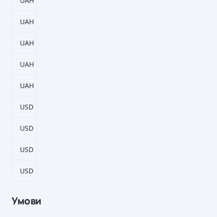
UAH
31–961 дн.
5%
UAH
93–2883 дн.
6,5%
UAH
186–5766 дн.
7%
UAH
279–8649 дн.
7,5%
UAH
558–17298 дн.
7,5%
USD
31–961 дн.
0,25%
USD
93–2883 дн.
0,75%
USD
186–5766 дн.
1%
USD
279–8649 дн.
1,25%
Умови