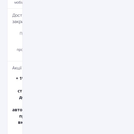
мобільний додаток.
Дострокова
закриття
Да
При варіанті без
дострокового
закриття,
процентна ставка
збільшується.
Акції та бонуси
+ 1% річних на
вклади
строком від 3
до 12 місяців
при
автоматичному
продовженні
вкладу. Якщо
після