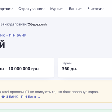
артки
Страхування
Курси
Банки
Читати
 Банк
/
Депозити
/
Обережний
К - ПІН БАНК
й
Термін
рн – 10 000 000 грн
360 дн.
нятої пропозиції і не описують те, що банк пропонує зараз.
ЙНИЙ БАНК - ПІН Банк →