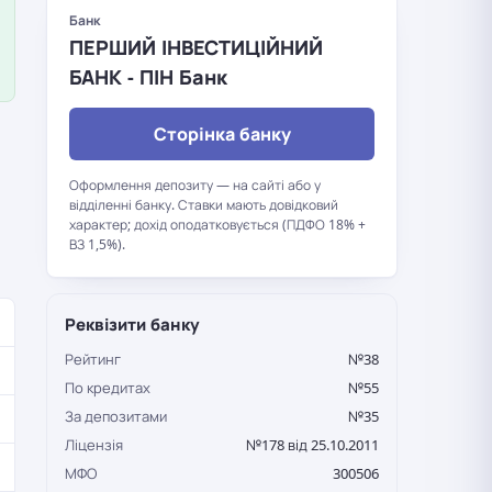
Банк
ПЕРШИЙ ІНВЕСТИЦІЙНИЙ
БАНК - ПІН Банк
Сторінка банку
Оформлення депозиту — на сайті або у
відділенні банку. Ставки мають довідковий
характер; дохід оподатковується (ПДФО 18% +
ВЗ 1,5%).
Реквізити банку
Рейтинг
№38
По кредитах
№55
За депозитами
№35
Ліцензія
№178 від 25.10.2011
МФО
300506