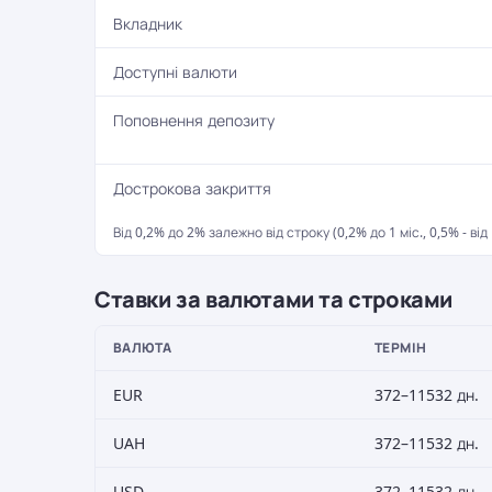
Вкладник
Доступні валюти
Поповнення депозиту
Дострокова закриття
Від 0,2% до 2% залежно від строку (0,2% до 1 міс., 0,5% - від 1 д
Ставки за валютами та строками
ВАЛЮТА
ТЕРМІН
EUR
372–11532 дн.
UAH
372–11532 дн.
USD
372–11532 дн.