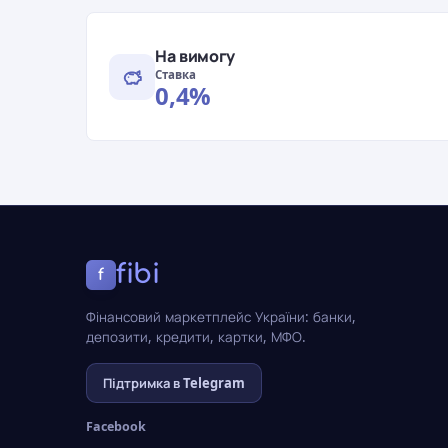
На вимогу
Ставка
0,4%
fibi
f
Фінансовий маркетплейс України: банки,
депозити, кредити, картки, МФО.
Підтримка в Telegram
Facebook