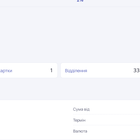
1
33
картки
Відділення
Сума від
Термін
Валюта