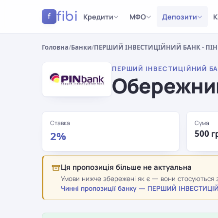
fibi
Кредити
МФО
Депозити
К
f
Головна
/
Банки
/
ПЕРШИЙ ІНВЕСТИЦІЙНИЙ БАНК - ПІН
ПЕРШИЙ ІНВЕСТИЦІЙНИЙ БАН
Обережни
Ставка
Сума
500 г
2%
Ця пропозиція більше не актуальна
Умови нижче збережені як є — вони стосуються з
Чинні пропозиції банку — ПЕРШИЙ ІНВЕСТИЦІ