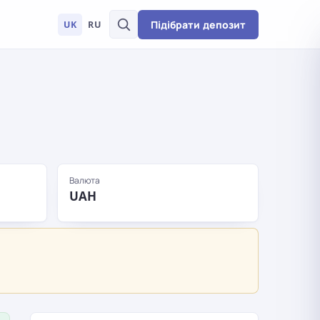
Підібрати депозит
UK
RU
Валюта
UAH