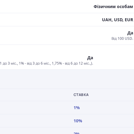
Фізичним особам
UAH, USD, EUR
Да
Від 100 USD.
Да
о 3 міс., 1% - від 3 до 6 міс., 1,75% - від 6 до 12 міс.,).
СТАВКА
1%
10%
2%