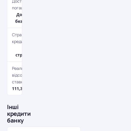
Дострокове
погашення
Дострокове
без штрафів
Страхування
кредиту
Без
страхування
Реальна
відсоткова
ставка
111,36%*
Інші
кредити
банку