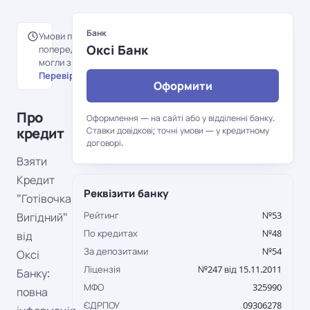
Банк
Умови перенесені з
Оксі Банк
попередньої версії порталу й
могли змінитися.
Перевірити на сайті банку →
Оформити
Про
Оформлення — на сайті або у відділенні банку.
кредит
Ставки довідкові; точні умови — у кредитному
договорі.
Взяти
Кредит
Реквізити банку
"Готівочка
Рейтинг
№53
Вигідний"
По кредитах
№48
від
За депозитами
№54
Оксі
Ліцензія
№247 від 15.11.2011
Банку:
МФО
325990
повна
ЄДРПОУ
09306278