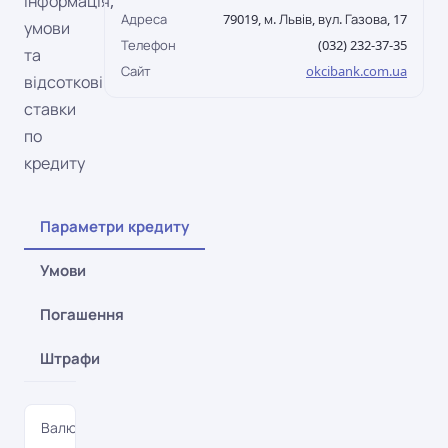
інформація,
Адреса
79019, м. Львів, вул. Газова, 17
умови
Телефон
(032) 232-37-35
та
Сайт
okcibank.com.ua
відсоткові
ставки
по
кредиту
Параметри кредиту
Умови
Погашення
Штрафи
Валюта
UAH