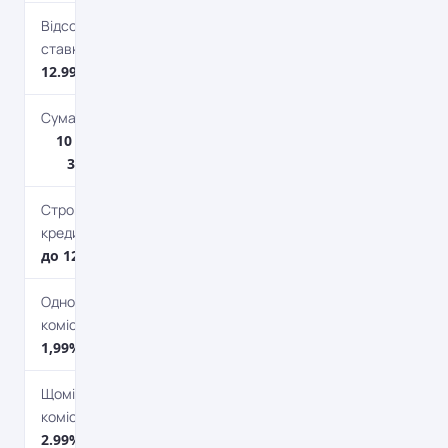
Відсоткова
ставка
12.99%
Сума кредиту
10 000 грн. –
30 000 грн.
Строк
кредитування
до 12 міс.
Одноразова
комісія
1,99%
Щомісячна
комісія
2.99%