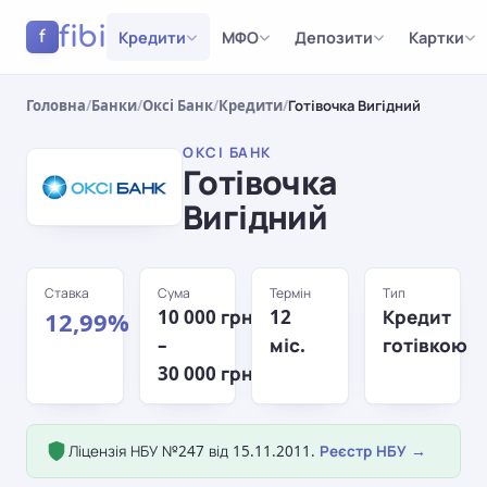
fibi
Кредити
МФО
Депозити
Картки
f
Головна
/
Банки
/
Оксі Банк
/
Кредити
/
Готівочка Вигідний
ОКСІ БАНК
Готівочка
Вигідний
Ставка
Сума
Термін
Тип
10 000 грн
12
Кредит
12,99%
–
міс.
готівкою
30 000 грн
Ліцензія НБУ №247 від 15.11.2011.
Реєстр НБУ →