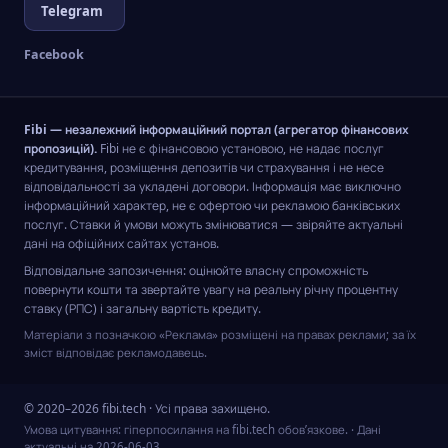
Telegram
Facebook
Fibi — незалежний інформаційний портал (агрегатор фінансових
пропозицій).
Fibi не є фінансовою установою, не надає послуг
кредитування, розміщення депозитів чи страхування і не несе
відповідальності за укладені договори. Інформація має виключно
інформаційний характер, не є офертою чи рекламою банківських
послуг. Ставки й умови можуть змінюватися — звіряйте актуальні
дані на офіційних сайтах установ.
Відповідальне запозичення: оцінюйте власну спроможність
повернути кошти та звертайте увагу на реальну річну процентну
ставку (РПС) і загальну вартість кредиту.
Матеріали з позначкою «Реклама» розміщені на правах реклами; за їх
зміст відповідає рекламодавець.
© 2020–2026 fibi.tech · Усі права захищено.
Умова цитування: гіперпосилання на fibi.tech обов’язкове.
· Дані
актуальні на
2026-06-03
.