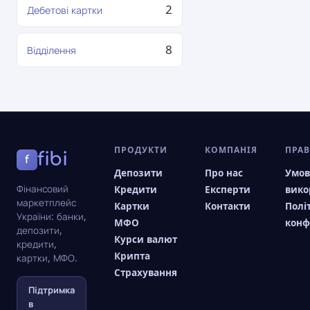
2
Дебетові картки
8
Відділення
ПРОДУКТИ
КОМПАНІЯ
ПРА
fibi
f
Депозити
Про нас
Умо
Фінансовий
Кредити
Експерти
вико
маркетплейс
Картки
Контакти
Полі
України: банки,
МФО
конф
депозити,
Курси валют
кредити,
Крипта
картки, МФО.
Страхування
Підтримка
в