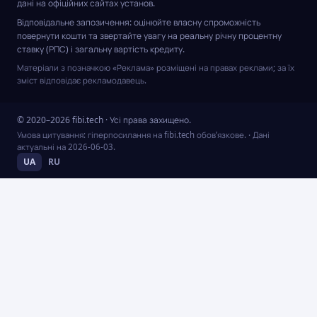
дані на офіційних сайтах установ.
Відповідальне запозичення: оцінюйте власну спроможність
повернути кошти та звертайте увагу на реальну річну процентну
ставку (РПС) і загальну вартість кредиту.
Матеріали з позначкою «Реклама» розміщені на правах реклами; за їх
зміст відповідає рекламодавець.
© 2020–2026 fibi.tech · Усі права захищено.
Умова цитування: гіперпосилання на fibi.tech обов’язкове.
· Дані
актуальні на
2026-06-03
.
UA
RU