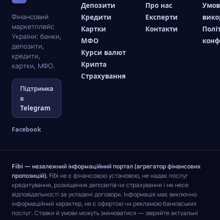
Депозити
Про нас
Умо
Фінансовий
Кредити
Експерти
вико
маркетплейс
Картки
Контакти
Полі
України: банки,
МФО
конф
депозити,
Курси валют
кредити,
Крипта
картки, МФО.
Страхування
Підтримка
в
Telegram
Facebook
Fibi — незалежний інформаційний портал (агрегатор фінансових
пропозицій).
Fibi не є фінансовою установою, не надає послуг
кредитування, розміщення депозитів чи страхування і не несе
відповідальності за укладені договори. Інформація має виключно
інформаційний характер, не є офертою чи рекламою банківських
послуг. Ставки й умови можуть змінюватися — звіряйте актуальні