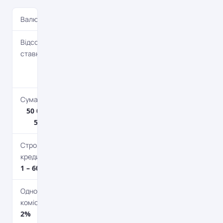
Валюта
UAH
Відсоткова
ставка
21.00% –
24.00%
Сума кредиту
50 000 грн. – 2
500 000 грн.
Строк
кредитування
1 – 60 міс.
Одноразова
комісія
2%