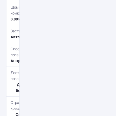
Щомісячна
комісія
0.00%
Застава
Автотранспорт
Спосіб
погашення
Aннуітет
Дострокове
погашення
Дострокове
без штрафів
Страхування
кредиту
Страхування