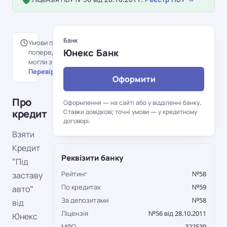
Банк
Умови перенесені з
Юнекс Банк
попередньої версії порталу й
могли змінитися.
Перевірити на сайті банку →
Оформити
Про
Оформлення — на сайті або у відділенні банку.
кредит
Ставки довідкові; точні умови — у кредитному
договорі.
Взяти
Кредит
Реквізити банку
"Під
Рейтинг
№58
заставу
По кредитах
№59
авто"
За депозитами
№58
від
Ліцензія
№56 від 28.10.2011
Юнекс
МФО
322539