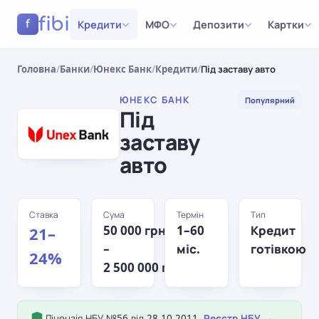
fibi
Кредити
МФО
Депозити
Картки
f
Головна
/
Банки
/
Юнекс Банк
/
Кредити
/
Під заставу авто
ЮНЕКС БАНК
Популярний
Під
заставу
авто
Ставка
Сума
Термін
Тип
50 000 грн
1–60
Кредит
21–
–
міс.
готівкою
24%
2 500 000 грн
Ліцензія НБУ №56 від 28.10.2011.
Реєстр НБУ →