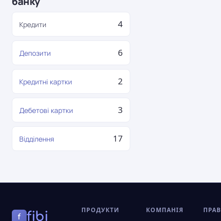
банку
4
Кредити
6
Депозити
2
Кредитні картки
3
Дебетові картки
17
Відділення
ПРОДУКТИ
КОМПАНІЯ
ПРА
fibi
f