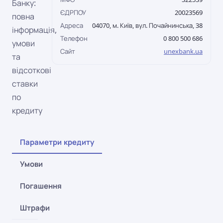
Банку:
ЄДРПОУ
20023569
повна
Адреса
04070, м. Київ, вул. Почайнинська, 38
інформація,
Телефон
0 800 500 686
умови
Сайт
unexbank.ua
та
відсоткові
ставки
по
кредиту
Параметри кредиту
Умови
Погашення
Штрафи