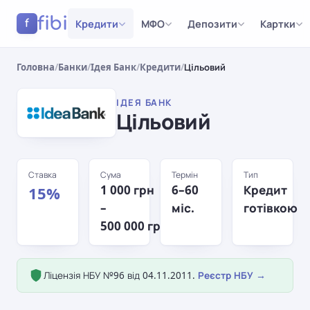
fibi
Кредити
МФО
Депозити
Картки
f
Головна
/
Банки
/
Ідея Банк
/
Кредити
/
Цільовий
ІДЕЯ БАНК
Цільовий
Ставка
Сума
Термін
Тип
1 000 грн
6–60
Кредит
15%
–
міс.
готівкою
500 000 грн
Ліцензія НБУ №96 від 04.11.2011.
Реєстр НБУ →