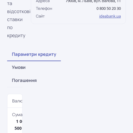
Адреса
79008, м. Львів, вул. Валова, 11
та
Телефон
0 800 50 20 30
відсоткові
Сайт
ideabank.ua
ставки
по
кредиту
Параметри кредиту
Умови
Погашення
Валюта
UAH
Сума кредиту
1 000 грн. –
500 000 грн.