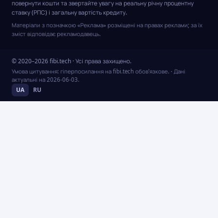
повернути кошти та звертайте увагу на реальну річну процентну
ставку (РПС) і загальну вартість кредиту.
Матеріали з позначкою «Реклама» розміщені на правах реклами; за їх
зміст відповідає рекламодавець.
© 2020–2026 fibi.tech · Усі права захищено.
Умова цитування: гіперпосилання на fibi.tech обов’язкове.
· Дані
актуальні на
2026-06-03
.
UA
RU