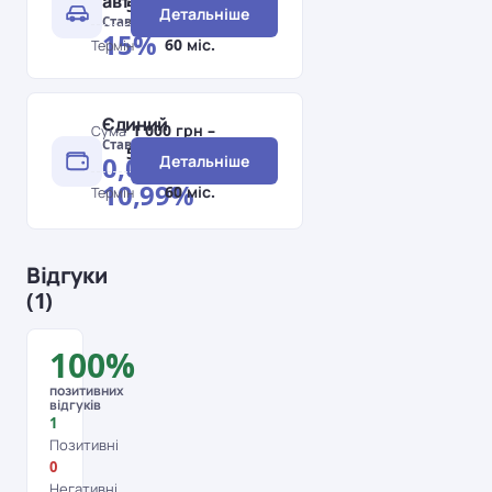
автомобіль
500 000 грн
Детальніше
Ставка
15%
60 міс.
Термін
Єдиний
1 000 грн –
Сума
Ставка
500 000 грн
0,01–
Детальніше
10,99%
60 міс.
Термін
Відгуки
(1)
100%
позитивних
відгуків
1
Позитивні
0
Негативні