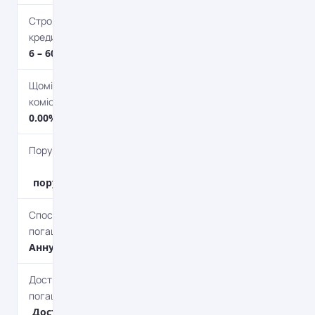
Строк
кредитування
6 – 60 міс.
Щомісячна
комісія
0.00%
Поруки
Без
поручителя
Спосіб
погашення
Aннуітет
Дострокове
погашення
Дострокове