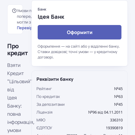
Банк
Умови перенесені з
Ідея Банк
попередньої версії порталу й
могли змінитися.
Перевірити на сайті банку →
Оформити
Про
Оформлення — на сайті або у відділенні банку.
кредит
Ставки довідкові; точні умови — у кредитному
договорі.
Взяти
Кредит
Реквізити банку
"Цільовий"
Рейтинг
№45
від
По кредитах
№63
Ідея
За депозитами
№45
Банку:
Ліцензія
№96 від 04.11.2011
повна
МФО
336310
інформація,
ЄДРПОУ
19390819
умови