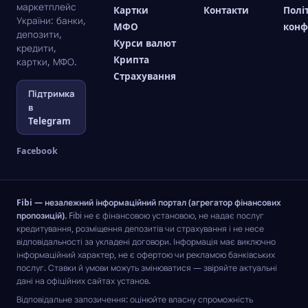
маркетплейс
Картки
Контакти
Полі
України: банки,
МФО
конф
депозити,
Курси валют
кредити,
Крипта
картки, МФО.
Страхування
Підтримка
в
Telegram
Facebook
Fibi — незалежний інформаційний портал (агрегатор фінансових
пропозицій).
Fibi не є фінансовою установою, не надає послуг
кредитування, розміщення депозитів чи страхування і не несе
відповідальності за укладені договори. Інформація має виключно
інформаційний характер, не є офертою чи рекламою банківських
послуг. Ставки й умови можуть змінюватися — звіряйте актуальні
дані на офіційних сайтах установ.
Відповідальне запозичення: оцінюйте власну спроможність