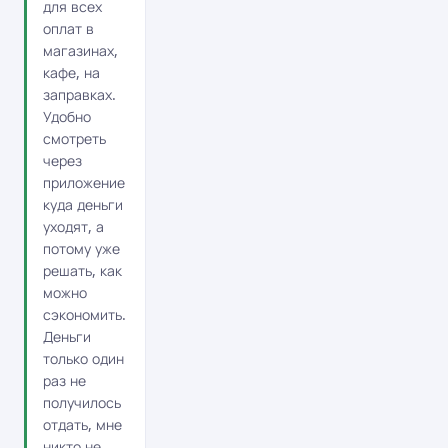
для всех
оплат в
магазинах,
кафе, на
заправках.
Удобно
смотреть
через
приложение
куда деньги
уходят, а
потому уже
решать, как
можно
сэкономить.
Деньги
только один
раз не
получилось
отдать, мне
никто не