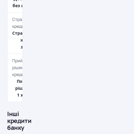
без штрафів
Страхування
кредиту
Страхування
життя та
здоров'я
Прийняття
рішення по
кредиту
Попереднє
рішення до
1 хвилини
Інші
кредити
банку