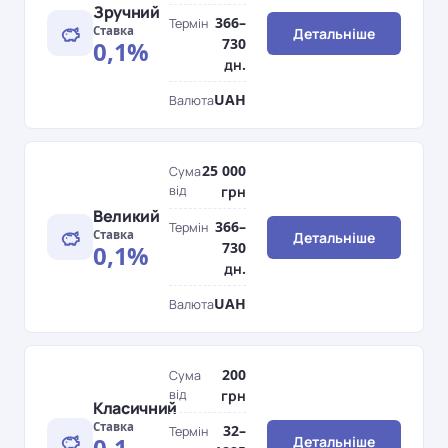
Зручний
366–
Термін
Ставка
Детальніше
730
0,1%
дн.
UAH
Валюта
25 000
Сума
від
грн
Великий
366–
Термін
Ставка
Детальніше
730
0,1%
дн.
UAH
Валюта
200
Сума
від
грн
Класичний
Ставка
32–
Термін
0,1–
Детальніше