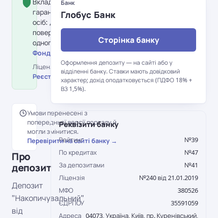
Вклад застрахований Фондом
Банк
гарантування вкладів фізичних
Глобус Банк
осіб: держава гарантує
повернення до 600 000 грн на
Сторінка банку
одного вкладника в банку.
Фонд гарантування вкладів →
Оформлення депозиту — на сайті або у
Ліцензія НБУ №240 від 21.01.2019 ·
відділенні банку. Ставки мають довідковий
Реєстр НБУ →
характер; дохід оподатковується (ПДФО 18% +
ВЗ 1,5%).
Умови перенесені з
попередньої версії порталу й
Реквізити банку
могли змінитися.
Рейтинг
№39
Перевірити на сайті банку →
По кредитах
№47
Про
За депозитами
№41
депозит
Ліцензія
№240 від 21.01.2019
Депозит
МФО
380526
"Накопичувальний"
ЄДРПОУ
35591059
від
Адреса
04073, Україна, Київ, пр. Куренівський,