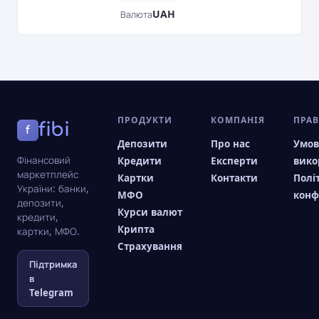
UAH
Валюта
ПРОДУКТИ
КОМПАНІЯ
ПРА
fibi
f
Депозити
Про нас
Умо
Фінансовий
Кредити
Експерти
вико
маркетплейс
Картки
Контакти
Полі
України: банки,
МФО
конф
депозити,
Курси валют
кредити,
Крипта
картки, МФО.
Страхування
Підтримка
в
Telegram