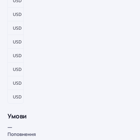
USD
93–183 дн.
0,5%
USD
184–274 дн.
0,5%
USD
275–365 дн.
0,5%
USD
366–548 дн.
0,5%
USD
549–730 дн.
1%
USD
731–900 дн.
1,5%
USD
901–1824 дн.
1,5%
USD
1825 дн.
2%
Умови
—
Поповнення