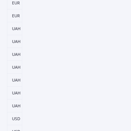
EUR
900–1824 дн.
1%
EUR
1825 дн.
1,5%
UAH
32–92 дн.
7%
UAH
93–183 дн.
9%
UAH
184–274 дн.
9,5%
UAH
275–365 дн.
10%
UAH
366–548 дн.
10,5%
UAH
549–730 дн.
11%
UAH
731–900 дн.
10%
USD
32–92 дн.
0,5%