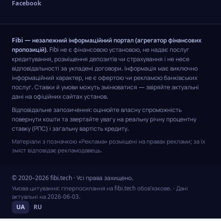
Facebook
Fibi — незалежний інформаційний портал (агрегатор фінансових
пропозицій).
Fibi не є фінансовою установою, не надає послуг
кредитування, розміщення депозитів чи страхування і не несе
відповідальності за укладені договори. Інформація має виключно
інформаційний характер, не є офертою чи рекламою банківських
послуг. Ставки й умови можуть змінюватися — звіряйте актуальні
дані на офіційних сайтах установ.
Відповідальне запозичення: оцінюйте власну спроможність
повернути кошти та звертайте увагу на реальну річну процентну
ставку (РПС) і загальну вартість кредиту.
Матеріали з позначкою «Реклама» розміщені на правах реклами; за їх
зміст відповідає рекламодавець.
© 2020–2026 fibi.tech · Усі права захищено.
Умова цитування: гіперпосилання на fibi.tech обов’язкове.
· Дані
актуальні на
2026-06-03
.
UA
RU