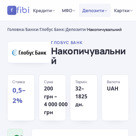
fibi
Кредити
МФО
Депозити
Картки
f
Головна
/
Банки
/
Глобус Банк
/
Депозити
/
Накопичувальний
ГЛОБУС БАНК
Накопичувальни
й
Ставка
Сума
Термін
Валюта
200
32–
UAH
0,5–
грн –
1825
2%
4 000 000
дн.
грн