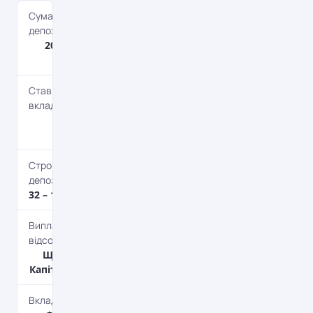
Сума
депозиту
200 – 4 000
000 дол.
Ставка по
вкладу
0.5 – 2%
річних
Строк
депозиту
32 – 1825 дн.
Виплата
відсотків
Щомісяця,
Капіталізація
Вкладник