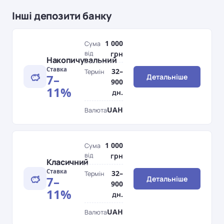
Інші депозити банку
1 000
Сума
від
грн
Накопичувальний
Ставка
32–
Термін
7–
Детальніше
900
11%
дн.
UAH
Валюта
1 000
Сума
від
грн
Класичний
Ставка
32–
Термін
7–
Детальніше
900
11%
дн.
UAH
Валюта